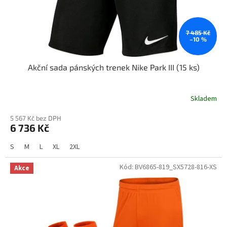
u
k
t
ů
7 485 Kč
–10 %
Akční sada pánských trenek Nike Park III (15 ks)
Skladem
5 567 Kč bez DPH
6 736 Kč
S
M
L
XL
2XL
Kód:
BV6865-819_SX5728-816-XS
Akce