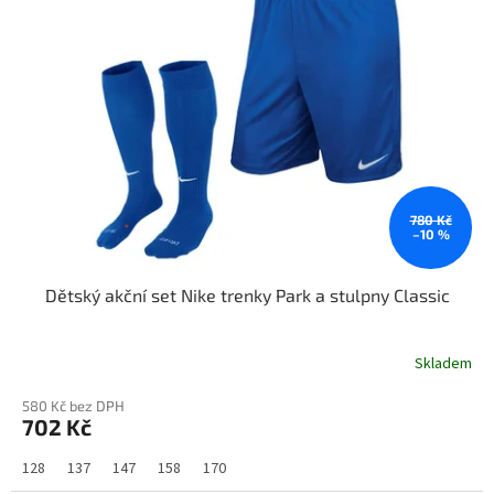
780 Kč
–10 %
Dětský akční set Nike trenky Park a stulpny Classic
Skladem
580 Kč bez DPH
702 Kč
128
137
147
158
170