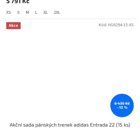
5 791 Kč
XS
S
M
L
XL
2XL
Kód:
HG6294-15-XS
Akce
6 435 Kč
–10 %
Akční sada pánských trenek adidas Entrada 22 (15 ks)