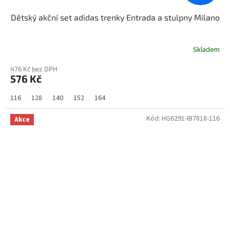
Dětský akční set adidas trenky Entrada a stulpny Milano
Skladem
476 Kč bez DPH
576 Kč
116
128
140
152
164
Kód:
HG6291-IB7818-116
Akce