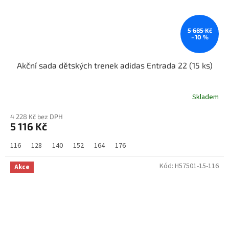
5 685 Kč
–10 %
Akční sada dětských trenek adidas Entrada 22 (15 ks)
Skladem
4 228 Kč bez DPH
5 116 Kč
116
128
140
152
164
176
Kód:
H57501-15-116
Akce