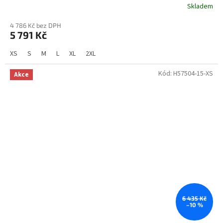
Skladem
4 786 Kč bez DPH
5 791 Kč
XS
S
M
L
XL
2XL
Kód:
H57504-15-XS
Akce
6 435 Kč
–10 %