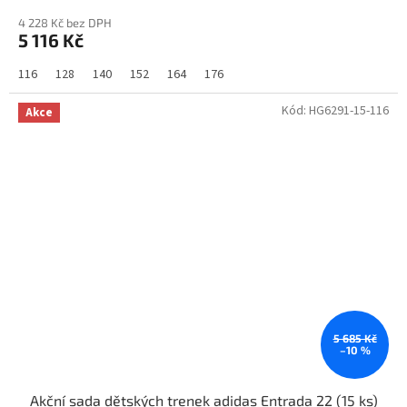
4 228 Kč bez DPH
5 116 Kč
116
128
140
152
164
176
Kód:
HG6291-15-116
Akce
5 685 Kč
–10 %
Akční sada dětských trenek adidas Entrada 22 (15 ks)