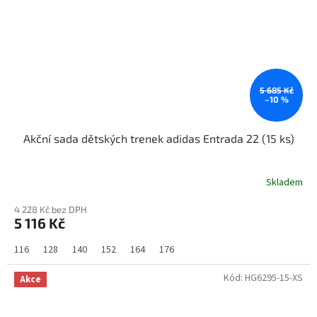
5 685 Kč
–10 %
Akční sada dětských trenek adidas Entrada 22 (15 ks)
Skladem
4 228 Kč bez DPH
5 116 Kč
116
128
140
152
164
176
Kód:
HG6295-15-XS
Akce