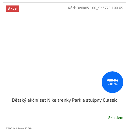
Kód:
BV6865-100_SX5728-100-XS
Akce
780 Kč
–10 %
Dětský akční set Nike trenky Park a stulpny Classic
Skladem
580 Kč bez DPH