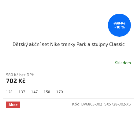
780 Kč
–10 %
Dětský akční set Nike trenky Park a stulpny Classic
Skladem
580 Kč bez DPH
702 Kč
128
137
147
158
170
Kód:
BV6865-302_SX5728-302-XS
Akce