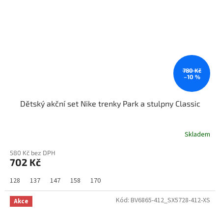
780 Kč
–10 %
Dětský akční set Nike trenky Park a stulpny Classic
Skladem
580 Kč bez DPH
702 Kč
128
137
147
158
170
Kód:
BV6865-412_SX5728-412-XS
Akce