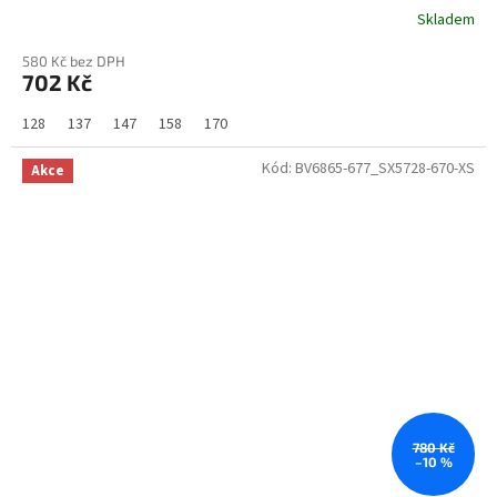
Skladem
580 Kč bez DPH
702 Kč
128
137
147
158
170
Kód:
BV6865-677_SX5728-670-XS
Akce
780 Kč
–10 %