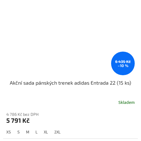
6 435 Kč
–10 %
Akční sada pánských trenek adidas Entrada 22 (15 ks)
Skladem
4 786 Kč bez DPH
5 791 Kč
XS
S
M
L
XL
2XL