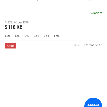
Skladem
4 228 Kč bez DPH
5 116 Kč
116
128
140
152
164
176
Kód:
H57565-15-116
Akce
5 685 Kč