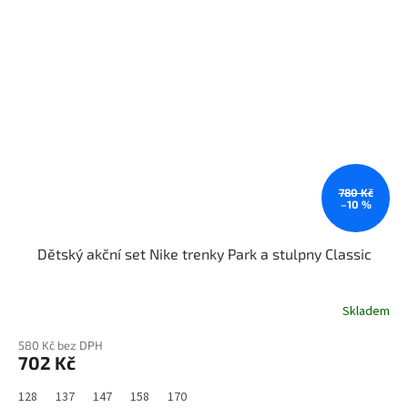
780 Kč
–10 %
Dětský akční set Nike trenky Park a stulpny Classic
Skladem
580 Kč bez DPH
702 Kč
128
137
147
158
170