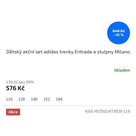
640 Kč
–10 %
Dětský akční set adidas trenky Entrada a stulpny Milano
Skladem
476 Kč bez DPH
576 Kč
116
128
140
152
164
Kód:
H57502-HT6538-116
Akce