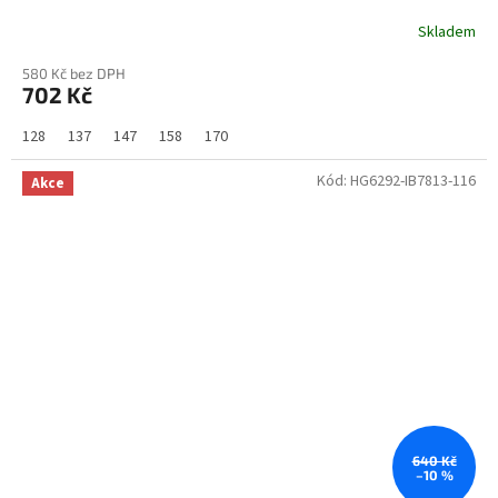
Skladem
580 Kč bez DPH
702 Kč
128
137
147
158
170
Kód:
HG6292-IB7813-116
Akce
640 Kč
–10 %