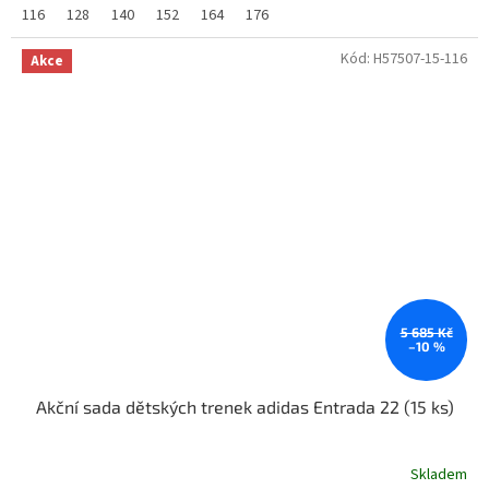
116
128
140
152
164
176
Kód:
H57507-15-116
Akce
5 685 Kč
–10 %
Akční sada dětských trenek adidas Entrada 22 (15 ks)
Skladem