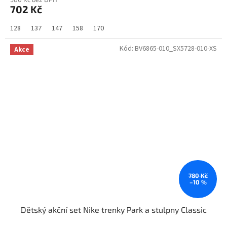
702 Kč
128
137
147
158
170
Kód:
BV6865-010_SX5728-010-XS
Akce
780 Kč
–10 %
Dětský akční set Nike trenky Park a stulpny Classic