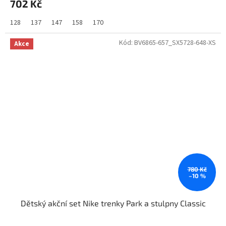
702 Kč
128
137
147
158
170
Kód:
BV6865-657_SX5728-648-XS
Akce
780 Kč
–10 %
Dětský akční set Nike trenky Park a stulpny Classic