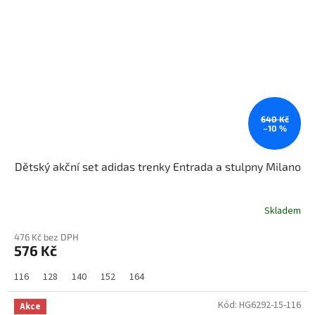
640 Kč
–10 %
Dětský akční set adidas trenky Entrada a stulpny Milano
Skladem
476 Kč bez DPH
576 Kč
116
128
140
152
164
Kód:
HG6292-15-116
Akce