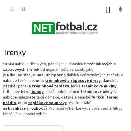
Přejít
na
NÁKUP
obsah
KOŠÍK
Trenky
Široká nabídka dětských, pánských a dámských
tréninkových a
zápasových trenek
od nejznámějších značek, jako
je
Nike
,
adidas
,
Puma
,
Uhlsport
a dalších světoznámých značek. V
nabídce také naleznete
tréninkové a zápasové dresy
, dámské,
dětské i pánské
tréninkové tepláky
, lehké
tréninkové mikiny
,
fotbalové lehké
bundy
a další oblečení
pro tréninkové účely
. V
nabídce naleznete také dámské, dětské a pánské
funkční termo
prádlo
, nebo
teplákové soupravy
. Myslíme také
na
brankáře
a
rozhodčí
. Pro lepší výběr lze využít přehledné filtry,
které Vám usnadní výběr.