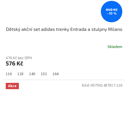
640 Kč
–10 %
Dětský akční set adidas trenky Entrada a stulpny Milano
Skladem
476 Kč bez DPH
576 Kč
116
128
140
152
164
Kód:
H57501-IB7817-116
Akce