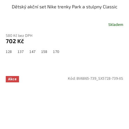
Dětský akční set Nike trenky Park a stulpny Classic
Skladem
580 Kč bez DPH
702 Kč
128
137
147
158
170
Kód:
BV6865-739_SX5728-739-XS
Akce