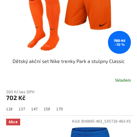
780 Kč
–10 %
Dětský akční set Nike trenky Park a stulpny Classic
Skladem
580 Kč bez DPH
702 Kč
128
137
147
158
170
Kód:
BV6865-463_SX5728-463-XS
Akce