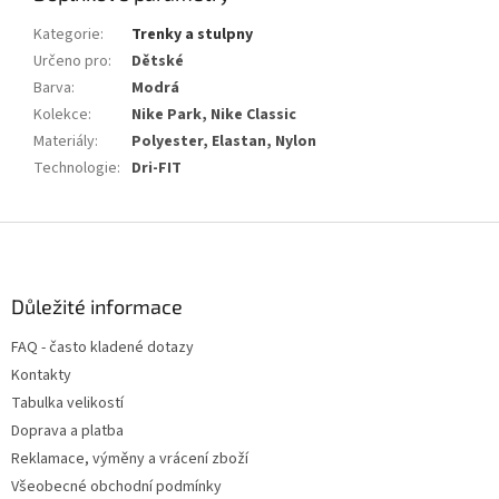
Kategorie
:
Trenky a stulpny
Určeno pro
:
Dětské
Barva
:
Modrá
Kolekce
:
Nike Park, Nike Classic
Materiály
:
Polyester, Elastan, Nylon
Technologie
:
Dri-FIT
Z
á
p
a
Důležité informace
t
FAQ - často kladené dotazy
í
Kontakty
Tabulka velikostí
Doprava a platba
Reklamace, výměny a vrácení zboží
Všeobecné obchodní podmínky