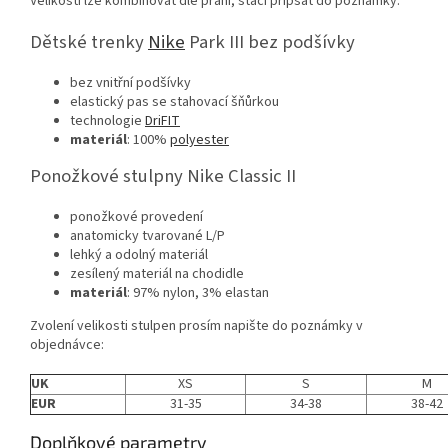
Velikosti lze kombinovat dle přání, stačí připsat do poznámky.
Dětské trenky
Nike
Park III bez podšívky
bez vnitřní podšívky
elastický pas se stahovací šňůrkou
technologie
DriFIT
materiál
: 100%
polyester
Ponožkové stulpny Nike Classic II
ponožkové provedení
anatomicky tvarované L/P
lehký a odolný materiál
zesílený materiál na chodidle
materiál
: 97% nylon, 3% elastan
Zvolení velikosti stulpen prosím napište do poznámky v
objednávce:
UK
XS
S
M
EUR
31-35
34-38
38-42
Doplňkové parametry