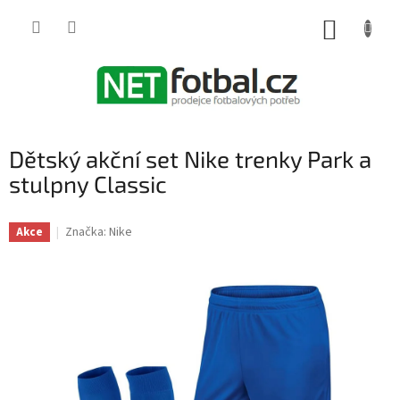
Přejít
na
NÁKUP
obsah
KOŠÍK
Dětský akční set Nike trenky Park a
stulpny Classic
Značka:
Nike
Akce