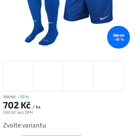
780 Kč
–10 %
780 Kč
–10 %
702 Kč
/ ks
580 Kč bez DPH
Měrná
Zvolte variantu
cena: