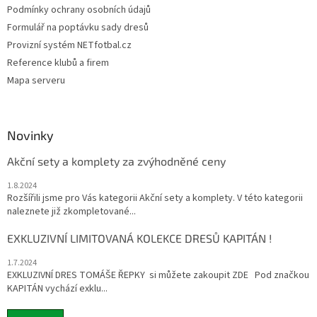
Podmínky ochrany osobních údajů
Formulář na poptávku sady dresů
Provizní systém NETfotbal.cz
Reference klubů a firem
Mapa serveru
Novinky
Akční sety a komplety za zvýhodněné ceny
1.8.2024
Rozšířili jsme pro Vás kategorii Akční sety a komplety. V této kategorii
naleznete již zkompletované...
EXKLUZIVNÍ LIMITOVANÁ KOLEKCE DRESŮ KAPITÁN !
1.7.2024
EXKLUZIVNÍ DRES TOMÁŠE ŘEPKY si můžete zakoupit ZDE Pod značkou
KAPITÁN vychází exklu...