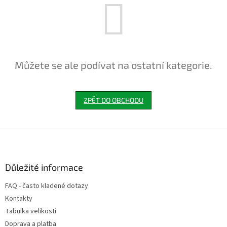
Můžete se ale podívat na ostatní kategorie.
ZPĚT DO OBCHODU
Z
á
p
a
Důležité informace
t
FAQ - často kladené dotazy
í
Kontakty
Tabulka velikostí
Doprava a platba