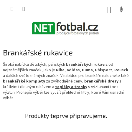
Přejít
na
NÁKUP
obsah
KOŠÍK
Brankářské rukavice
Široká nabídka dětských, pánských
brankářských rukavic
od
nejznámějších značek, jako je
Nike
,
adidas
,
Puma
,
Uhlsport
,
Reusch
a dalších světoznámých značek. V nabídce pro brankáře naleznete také
brankářské komplety
za zvýhodněné ceny,
brankářské dresy
s
krátkým i dlouhým rukávem a
tepláky a trenky
s výztuhami i bez
výztuh. Pro lepší výběr lze využít přehledné filtry, které Vám usnadní
výběr.
Produkty teprve připravujeme.