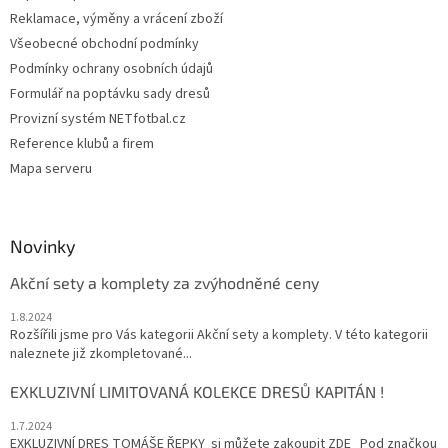
Reklamace, výměny a vrácení zboží
Všeobecné obchodní podmínky
Podmínky ochrany osobních údajů
Formulář na poptávku sady dresů
Provizní systém NETfotbal.cz
Reference klubů a firem
Mapa serveru
Novinky
Akční sety a komplety za zvýhodněné ceny
1.8.2024
Rozšířili jsme pro Vás kategorii Akční sety a komplety. V této kategorii
naleznete již zkompletované...
EXKLUZIVNÍ LIMITOVANÁ KOLEKCE DRESŮ KAPITÁN !
1.7.2024
EXKLUZIVNÍ DRES TOMÁŠE ŘEPKY si můžete zakoupit ZDE Pod značkou