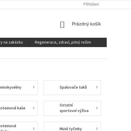
DOPRAVA A PLATBA
REKLAMACE, VÝMĚNY A VRÁCENÍ ZBOŽÍ
Přihlášení
V
NÁKUPNÍ
Prázdný košík
KOŠÍK
y na zakázku
Regenerace, zdraví, pitný režim
minokyseliny
Spalovače tuků
Ostatní
roteinové kaše
sportovní výživa
roteinové
Müsli tyčinky