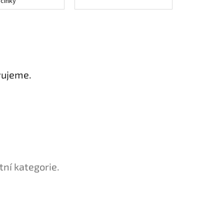
yčinky
vujeme.
tní kategorie.