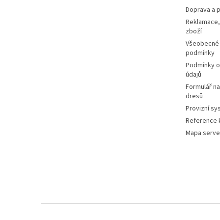
Doprava a p
Reklamace,
zboží
Všeobecné
podmínky
Podmínky o
údajů
Formulář n
dresů
Provizní sy
Reference k
Mapa serve