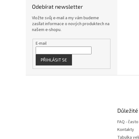
Odebírat newsletter
Vložte svůj e-mail a my vám budeme
zasílat informace o nových produktech na
našem e-shopu.
E-mail
PŘIHLÁSIT SE
Z
á
p
a
t
Důležité
í
FAQ - často
Kontakty
Tabulka vel