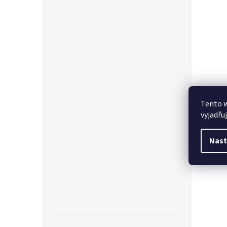
Tento 
vyjadřu
Nast