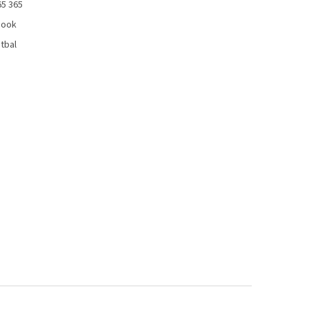
65 365
book
tbal