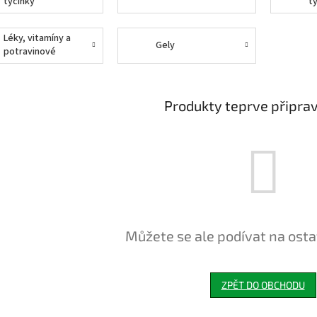
tyčinky
t
Léky, vitamíny a
Gely
potravinové
doplňky
Produkty teprve připra
Můžete se ale podívat na osta
ZPĚT DO OBCHODU