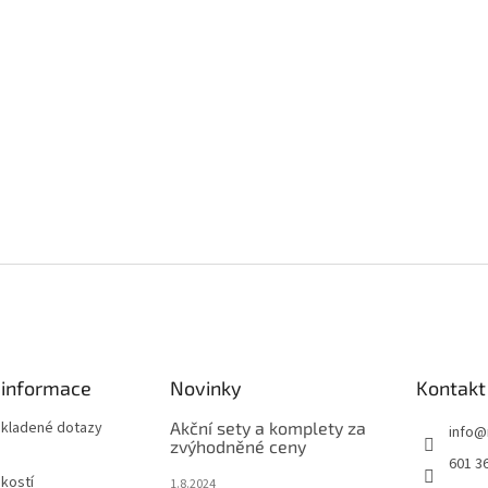
 informace
Novinky
Kontakt
 kladené dotazy
Akční sety a komplety za
info
@
zvýhodněné ceny
601 3
ikostí
1.8.2024