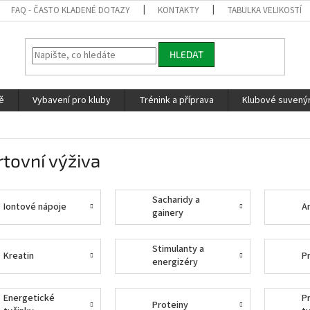
FAQ - ČASTO KLADENÉ DOTAZY
KONTAKTY
TABULKA VELIKOSTÍ
HLEDAT
ě
Vybavení pro kluby
Trénink a příprava
Klubové suvenýr
tovní výživa
Sacharidy a
Iontové nápoje
A
gainery
Stimulanty a
Kreatin
P
energizéry
Energetické
P
Proteiny