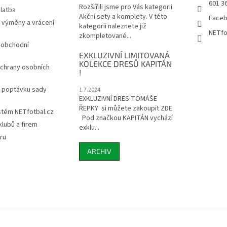
601 3
Rozšířili jsme pro Vás kategorii
latba
Akční sety a komplety. V této
Face
 výměny a vrácení
kategorii naleznete již
NETfo
zkompletované...
 obchodní
EXKLUZIVNÍ LIMITOVANÁ
KOLEKCE DRESŮ KAPITÁN
chrany osobních
!
a poptávku sady
1.7.2024
EXKLUZIVNÍ DRES TOMÁŠE
ŘEPKY si můžete zakoupit ZDE
stém NETfotbal.cz
Pod značkou KAPITÁN vychází
lubů a firem
exklu...
ru
ARCHIV