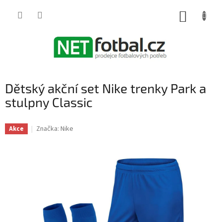
Přejít
na
NÁKUP
obsah
KOŠÍK
Dětský akční set Nike trenky Park a
stulpny Classic
Značka:
Nike
Akce