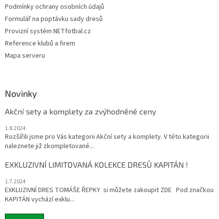
Podmínky ochrany osobních údajů
Formulář na poptávku sady dresů
Provizní systém NETfotbal.cz
Reference klubů a firem
Mapa serveru
Novinky
Akční sety a komplety za zvýhodněné ceny
1.8.2024
Rozšířili jsme pro Vás kategorii Akční sety a komplety. V této kategorii
naleznete již zkompletované...
EXKLUZIVNÍ LIMITOVANÁ KOLEKCE DRESŮ KAPITÁN !
1.7.2024
EXKLUZIVNÍ DRES TOMÁŠE ŘEPKY si můžete zakoupit ZDE Pod značkou
KAPITÁN vychází exklu...