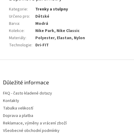
Kategorie
:
Trenky a stulpny
Určeno pro
:
Dětské
Barva
:
Modrá
Kolekce
:
Nike Park, Nike Classic
Materiály
:
Polyester, Elastan, Nylon
Technologie
:
Dri-FIT
Z
á
p
a
Důležité informace
t
FAQ - často kladené dotazy
í
Kontakty
Tabulka velikostí
Doprava a platba
Reklamace, výměny a vrácení zboží
Všeobecné obchodní podmínky