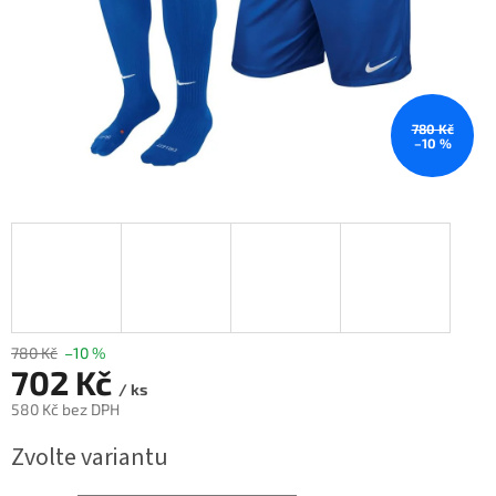
780 Kč
–10 %
780 Kč
–10 %
702 Kč
/ ks
580 Kč bez DPH
Měrná
Zvolte variantu
cena: