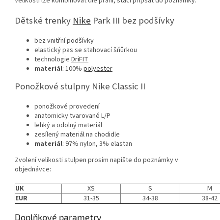
Velikosti lze kombinovat dle přání, stačí připsat do poznámky.
Dětské trenky
Nike
Park III bez podšívky
bez vnitřní podšívky
elastický pas se stahovací šňůrkou
technologie
DriFIT
materiál
: 100%
polyester
Ponožkové stulpny Nike Classic II
ponožkové provedení
anatomicky tvarované L/P
lehký a odolný materiál
zesílený materiál na chodidle
materiál
: 97% nylon, 3% elastan
Zvolení velikosti stulpen prosím napište do poznámky v
objednávce:
UK
XS
S
M
EUR
31-35
34-38
38-42
Doplňkové parametry