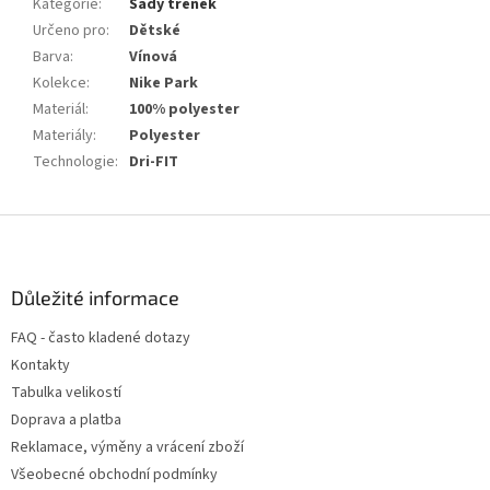
Kategorie
:
Sady trenek
Určeno pro
:
Dětské
Barva
:
Vínová
Kolekce
:
Nike Park
Materiál
:
100% polyester
Materiály
:
Polyester
Technologie
:
Dri-FIT
Z
á
p
a
Důležité informace
t
FAQ - často kladené dotazy
í
Kontakty
Tabulka velikostí
Doprava a platba
Reklamace, výměny a vrácení zboží
Všeobecné obchodní podmínky