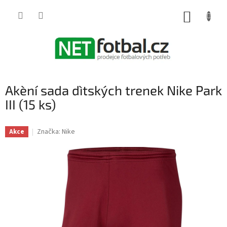
Přejít
na
NÁKUP
obsah
KOŠÍK
Akèní sada dìtských trenek Nike Park
III (15 ks)
Značka:
Nike
Akce