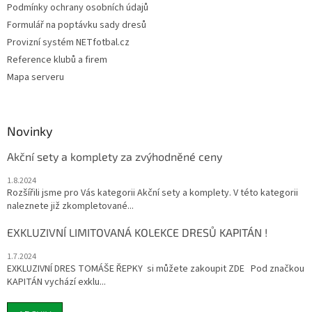
Podmínky ochrany osobních údajů
Formulář na poptávku sady dresů
Provizní systém NETfotbal.cz
Reference klubů a firem
Mapa serveru
Novinky
Akční sety a komplety za zvýhodněné ceny
1.8.2024
Rozšířili jsme pro Vás kategorii Akční sety a komplety. V této kategorii
naleznete již zkompletované...
EXKLUZIVNÍ LIMITOVANÁ KOLEKCE DRESŮ KAPITÁN !
1.7.2024
EXKLUZIVNÍ DRES TOMÁŠE ŘEPKY si můžete zakoupit ZDE Pod značkou
KAPITÁN vychází exklu...