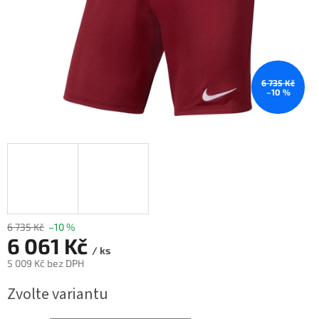
6 735 Kč
–10 %
6 735 Kč
–10 %
6 061 Kč
/ ks
5 009 Kč bez DPH
Měrná
Zvolte variantu
cena: