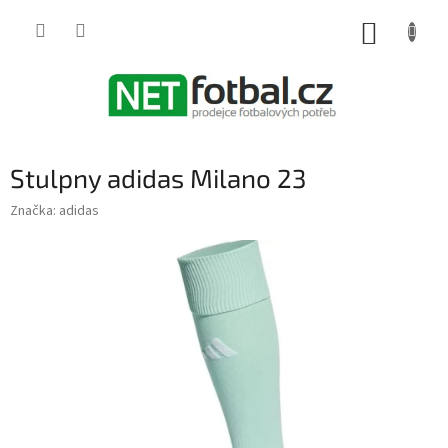
Přejít
na
NÁKUP
obsah
KOŠÍK
Stulpny adidas Milano 23
Značka:
adidas