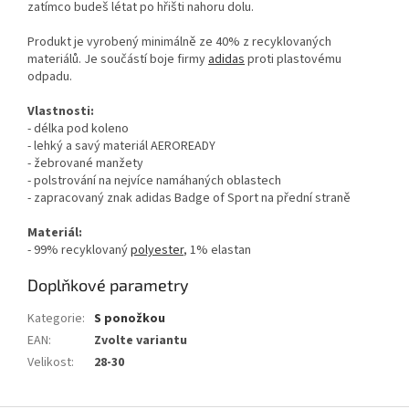
zatímco budeš létat po hřišti nahoru dolu.
Produkt je vyrobený minimálně ze 40% z recyklovaných
materiálů. Je součástí boje firmy
adidas
proti plastovému
odpadu.
Vlastnosti:
- délka pod koleno
- lehký a savý materiál AEROREADY
- žebrované manžety
- polstrování na nejvíce namáhaných oblastech
- zapracovaný znak adidas Badge of Sport na přední straně
Materiál:
- 99% recyklovaný
polyester
, 1% elastan
Doplňkové parametry
Kategorie
:
S ponožkou
EAN
:
Zvolte variantu
Velikost
:
28-30