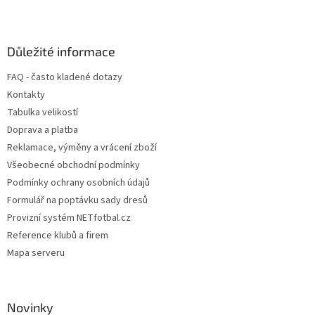
Z
á
p
a
Důležité informace
t
FAQ - často kladené dotazy
í
Kontakty
Tabulka velikostí
Doprava a platba
Reklamace, výměny a vrácení zboží
Všeobecné obchodní podmínky
Podmínky ochrany osobních údajů
Formulář na poptávku sady dresů
Provizní systém NETfotbal.cz
Reference klubů a firem
Mapa serveru
Novinky