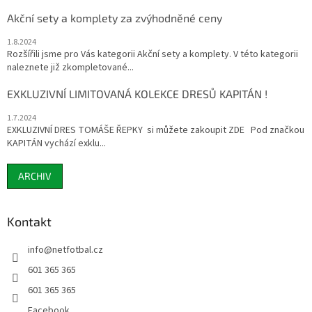
Akční sety a komplety za zvýhodněné ceny
1.8.2024
Rozšířili jsme pro Vás kategorii Akční sety a komplety. V této kategorii
naleznete již zkompletované...
EXKLUZIVNÍ LIMITOVANÁ KOLEKCE DRESŮ KAPITÁN !
1.7.2024
EXKLUZIVNÍ DRES TOMÁŠE ŘEPKY si můžete zakoupit ZDE Pod značkou
KAPITÁN vychází exklu...
ARCHIV
Kontakt
info
@
netfotbal.cz
601 365 365
601 365 365
Facebook