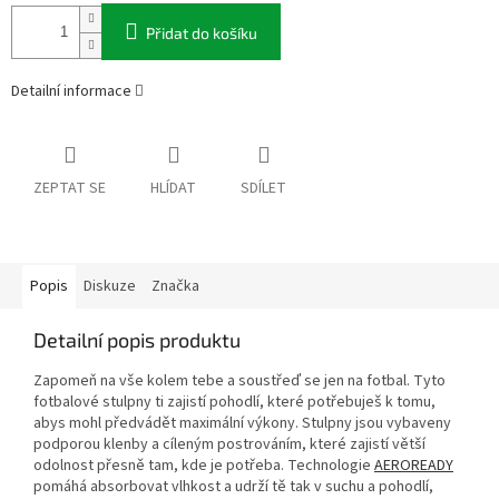
Přidat do košíku
Detailní informace
ZEPTAT SE
HLÍDAT
SDÍLET
Popis
Diskuze
Značka
Detailní popis produktu
Zapomeň na vše kolem tebe a soustřeď se jen na fotbal. Tyto
fotbalové stulpny ti zajistí pohodlí, které potřebuješ k tomu,
abys mohl předvádět maximální výkony. Stulpny jsou vybaveny
podporou klenby a cíleným postrováním, které zajistí větší
odolnost přesně tam, kde je potřeba. Technologie
AEROREADY
pomáhá absorbovat vlhkost a udrží tě tak v suchu a pohodlí,