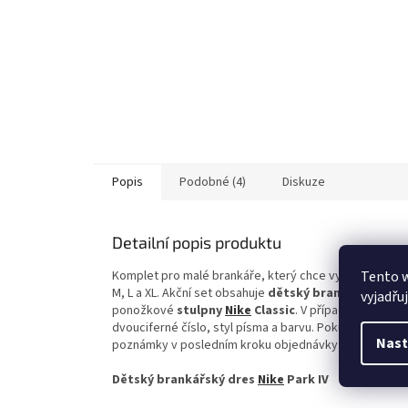
Popis
Podobné (4)
Diskuze
Detailní popis produktu
Tento 
Komplet pro malé brankáře, který chce vypadat dobře 
M, L a XL. Akční set obsahuje
dětský
brankářský dre
vyjadřu
ponožkové
stulpny
Nike
Classic
. V případě zájmu o 
dvouciferné číslo, styl písma a barvu. Pokud Vám nev
Nast
poznámky v posledním kroku objednávky a cena bude
Dětský brankářský dres
Nike
Park IV