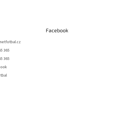
Facebook
netfotbal.cz
65 365
65 365
book
tbal