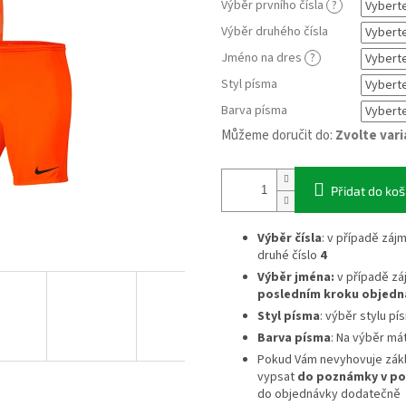
Výběr prvního čísla
?
Výběr druhého čísla
Jméno na dres
?
Styl písma
Barva písma
Můžeme doručit do:
Zvolte var
Přidat do koš
Výběr čísla
: v případě záj
druhé číslo
4
Výběr jména:
v případě zá
posledním kroku objedn
Styl písma
: výběr stylu pí
Barva písma
: Na výběr má
Pokud Vám nevyhovuje zák
vypsat
do poznámky v po
do objednávky dodatečně