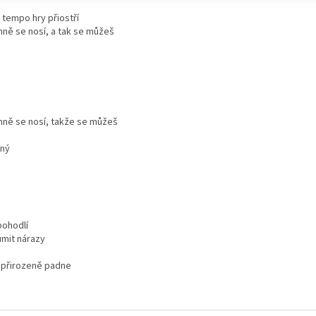
 tempo hry přiostří
mně se nosí, a tak se můžeš
jemně se nosí, takže se můžeš
šný
 pohodlí
umit nárazy
 přirozeně padne