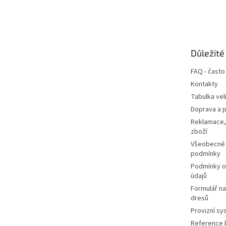
Z
á
p
a
t
Důležité
í
FAQ - často
Kontakty
Tabulka vel
Doprava a p
Reklamace,
zboží
Všeobecné
podmínky
Podmínky o
údajů
Formulář n
dresů
Provizní sy
Reference k