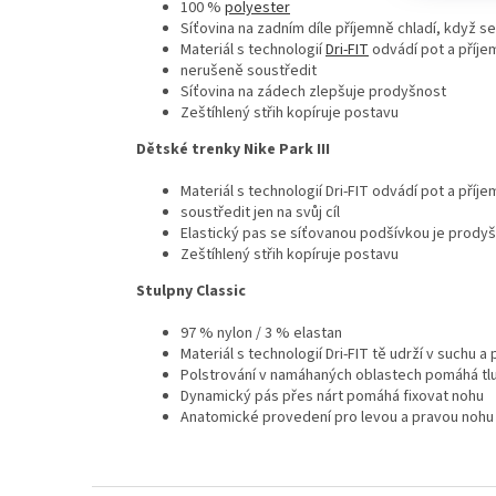
100 %
polyester
Síťovina na zadním díle příjemně chladí, když se
Materiál s technologií
Dri-FIT
odvádí pot a příje
nerušeně soustředit
Síťovina na zádech zlepšuje prodyšnost
Zeštíhlený střih kopíruje postavu
Dětské trenky Nike Park III
Materiál s technologií Dri-FIT odvádí pot a pří
soustředit jen na svůj cíl
Elastický pas se síťovanou podšívkou je prody
Zeštíhlený střih kopíruje postavu
Stulpny Classic
97 % nylon / 3 % elastan
Materiál s technologií Dri-FIT tě udrží v suchu a
Polstrování v namáhaných oblastech pomáhá tl
Dynamický pás přes nárt pomáhá fixovat nohu
Anatomické provedení pro levou a pravou nohu