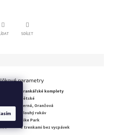
LÍDAT
SDÍLET
lňkové parametry
gorie
:
Brankářské komplety
no pro
:
Dětské
a
:
Černá, Oranžová
a rukávu
:
Dlouhý rukáv
lasím
kce
:
Nike Park
let
:
S trenkami bez vycpávek