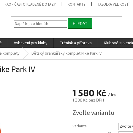
FAQ - ČASTO KLADENÉ DOTAZY
KONTAKTY
TABULKA VELIKOSTÍ
HLEDAT
ě
Vybavení pro kluby
Trénink a příprava
Klubové suvenýr
é komplety
Dětský brankářský komplet Nike Park IV
ke Park IV
1 580 Kč
/ ks
1 306 Kč
bez DPH
Měrná
Zvolte variantu
cena:
Varianta