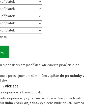
iantu
íku
mu o potisk číslem (například
74
) vyberte první číslo
7
a
jmu o potisk jménem nám jméno zapište
do poznámky v
ávky
sma
VÍCE ZDE
te doporučené barvy potisků
ladní doporučený výběr, máte možnost Váš požadavek
sledním kroku objednávky
a cena bude dokalkulována