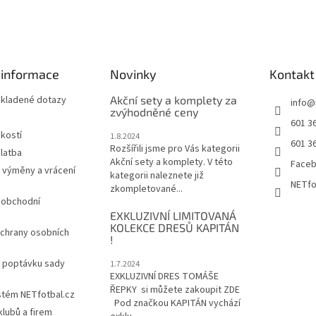
 informace
Novinky
Kontakt
 kladené dotazy
Akční sety a komplety za
info
@
zvýhodněné ceny
601 3
ikostí
1.8.2024
601 3
Rozšířili jsme pro Vás kategorii
latba
Akční sety a komplety. V této
Face
 výměny a vrácení
kategorii naleznete již
NETfo
zkompletované...
 obchodní
EXKLUZIVNÍ LIMITOVANÁ
KOLEKCE DRESŮ KAPITÁN
chrany osobních
!
a poptávku sady
1.7.2024
EXKLUZIVNÍ DRES TOMÁŠE
ŘEPKY si můžete zakoupit ZDE
stém NETfotbal.cz
Pod značkou KAPITÁN vychází
lubů a firem