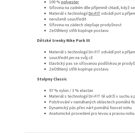
100 %
polyester
Síťovina na zadním díle příjemně chladí, když se
Materiál s technologií
Dri-FIT
odvádí pot a příje
nerušeně soustředit
Síťovina na zádech zlepšuje prodyšnost
Zeštíhlený střih kopíruje postavu
Dětské trenky Nike Park III
Materiál s technologií Dri-FIT odvádí pot a pří
soustředit jen na svůj cíl
Elastický pas se síťovanou podšívkou je prody
Zeštíhlený střih kopíruje postavu
Stulpny Classic
97 % nylon / 3 % elastan
Materiál s technologií Dri-FIT tě udrží v suchu a
Polstrování v namáhaných oblastech pomáhá tl
Dynamický pás přes nárt pomáhá fixovat nohu
Anatomické provedení pro levou a pravou nohu