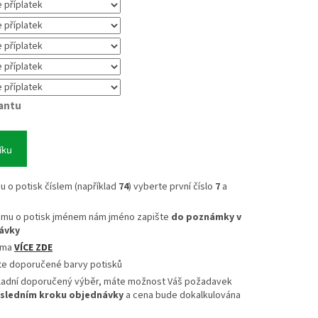
iantu
íku
mu o potisk číslem (například
74
) vyberte první číslo
7
a
jmu o potisk jménem nám jméno zapište
do poznámky v
ávky
sma
VÍCE ZDE
te doporučené barvy potisků
ladní doporučený výběr, máte možnost Váš požadavek
sledním kroku objednávky
a cena bude dokalkulována