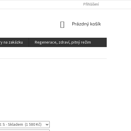
DOPRAVA A PLATBA
REKLAMACE, VÝMĚNY A VRÁCENÍ ZBOŽÍ
Přihlášení
V
NÁKUPNÍ
Prázdný košík
KOŠÍK
y na zakázku
Regenerace, zdraví, pitný režim