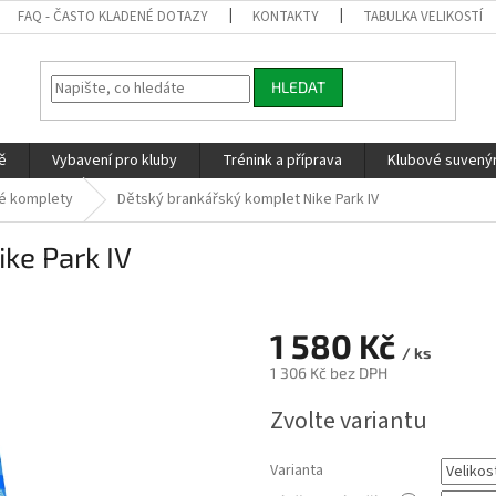
FAQ - ČASTO KLADENÉ DOTAZY
KONTAKTY
TABULKA VELIKOSTÍ
HLEDAT
ě
Vybavení pro kluby
Trénink a příprava
Klubové suvenýr
é komplety
Dětský brankářský komplet Nike Park IV
ke Park IV
1 580 Kč
/ ks
1 306 Kč
bez DPH
Měrná
Zvolte variantu
cena:
Varianta