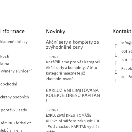
 informace
Novinky
Kontakt
 kladené dotazy
Akční sety a komplety za
info
@
zvýhodněné ceny
601 3
ikostí
1.8.2024
601 3
Rozšířili jsme pro Vás kategorii
latba
Akční sety a komplety. V této
Face
 výměny a vrácení
kategorii naleznete již
NETfo
zkompletované...
 obchodní
EXKLUZIVNÍ LIMITOVANÁ
KOLEKCE DRESŮ KAPITÁN
chrany osobních
!
a poptávku sady
1.7.2024
EXKLUZIVNÍ DRES TOMÁŠE
ŘEPKY si můžete zakoupit ZDE
stém NETfotbal.cz
Pod značkou KAPITÁN vychází
lubů a firem