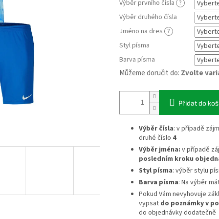
Výběr prvního čísla
?
Výběr druhého čísla
Jméno na dres
?
Styl písma
Barva písma
Můžeme doručit do:
Zvolte var
Přidat do koš
Výběr čísla
: v případě záj
druhé číslo
4
Výběr jména:
v případě zá
posledním kroku objedn
Styl písma
: výběr stylu pí
Barva písma
: Na výběr má
Pokud Vám nevyhovuje zák
vypsat
do poznámky v po
do objednávky dodatečně