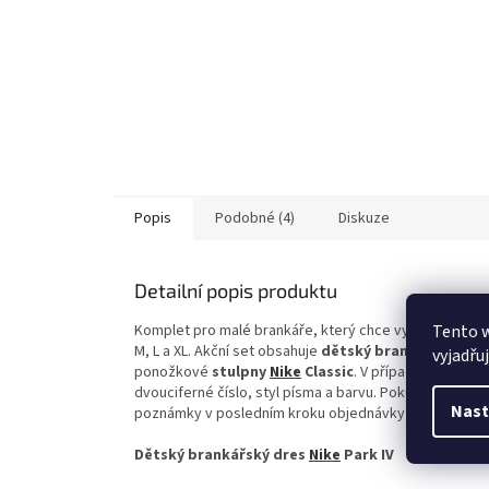
Popis
Podobné (4)
Diskuze
Detailní popis produktu
Tento 
Komplet pro malé brankáře, který chce vypadat dobře 
M, L a XL. Akční set obsahuje
dětský
brankářský dre
vyjadřu
ponožkové
stulpny
Nike
Classic
. V případě zájmu o 
dvouciferné číslo, styl písma a barvu. Pokud Vám nev
Nast
poznámky v posledním kroku objednávky a cena bude
Dětský brankářský dres
Nike
Park IV