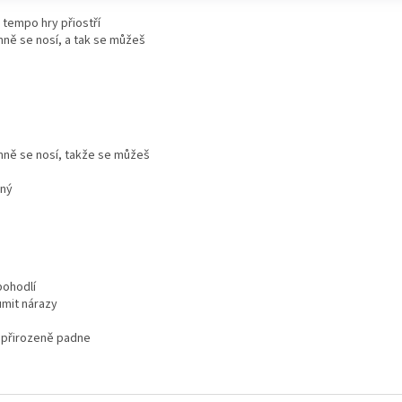
 tempo hry přiostří
mně se nosí, a tak se můžeš
jemně se nosí, takže se můžeš
šný
 pohodlí
umit nárazy
 přirozeně padne