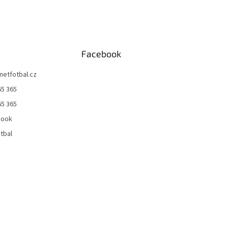
Facebook
netfotbal.cz
65 365
65 365
book
tbal