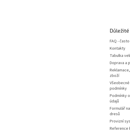
Z
á
p
a
t
Důležité
í
FAQ - často
Kontakty
Tabulka vel
Doprava a p
Reklamace,
zboží
Všeobecné
podmínky
Podmínky o
údajů
Formulář n
dresů
Provizní sy
Reference k