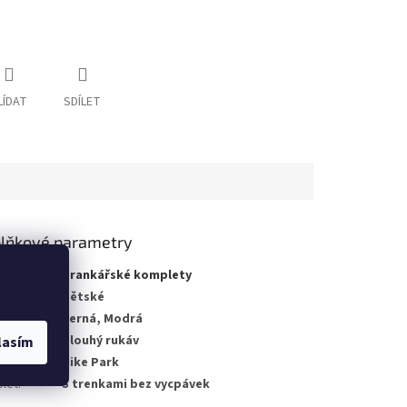
LÍDAT
SDÍLET
lňkové parametry
gorie
:
Brankářské komplety
no pro
:
Dětské
a
:
Černá, Modrá
a rukávu
:
Dlouhý rukáv
lasím
kce
:
Nike Park
let
:
S trenkami bez vycpávek