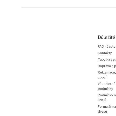
Z
á
p
a
t
Důležité
í
FAQ - často
Kontakty
Tabulka vel
Doprava a p
Reklamace,
zboží
Všeobecné
podmínky
Podmínky o
údajů
Formulář n
dresů