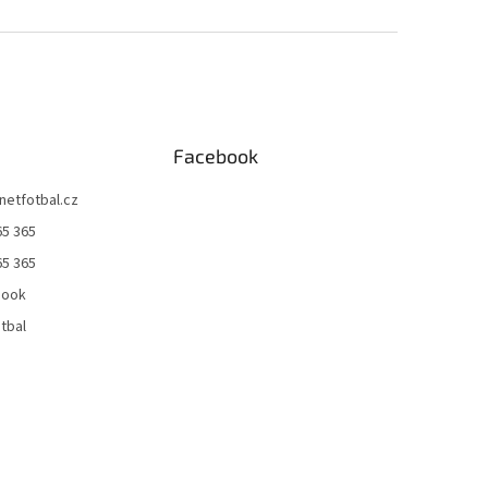
Facebook
netfotbal.cz
65 365
65 365
book
tbal