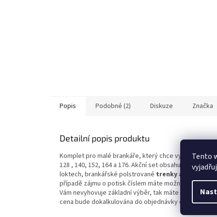
Popis
Podobné (2)
Diskuze
Značka
Detailní popis produktu
Tento 
Komplet pro malé brankáře, který chce vypadat dobře 
128 , 140, 152, 164 a 176. Akční set obsahuje
brankářs
vyjadřu
loktech, brankářské polstrované
trenky adidas Tier
případě zájmu o potisk číslem máte možnost vybrat jed
Nast
Vám nevyhovuje základní výběr, tak máte možnost Vá
cena bude dokalkulována do objednávky dodatečně.