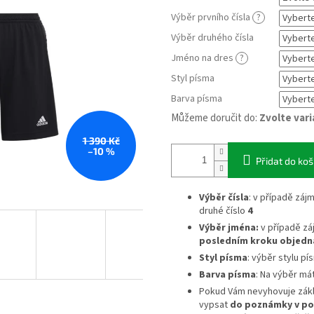
Výběr prvního čísla
?
Výběr druhého čísla
Jméno na dres
?
Styl písma
Barva písma
Můžeme doručit do:
Zvolte var
1 390 Kč
–10 %
Přidat do koš
Výběr čísla
: v případě záj
druhé číslo
4
Výběr jména:
v případě z
posledním kroku objedn
Styl písma
: výběr stylu pí
Barva písma
: Na výběr má
Pokud Vám nevyhovuje zák
vypsat
do poznámky v po