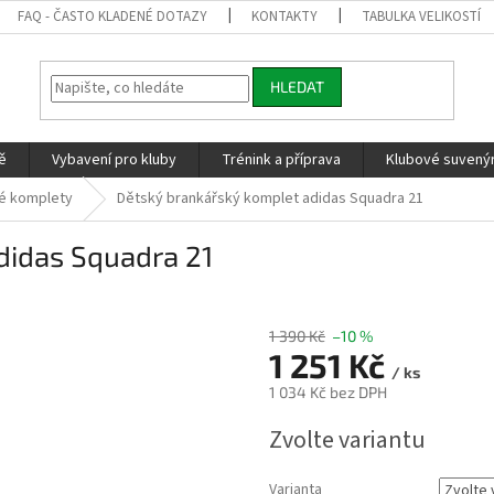
FAQ - ČASTO KLADENÉ DOTAZY
KONTAKTY
TABULKA VELIKOSTÍ
HLEDAT
ě
Vybavení pro kluby
Trénink a příprava
Klubové suvenýr
é komplety
Dětský brankářský komplet adidas Squadra 21
didas Squadra 21
1 390 Kč
–10 %
1 251 Kč
/ ks
1 034 Kč
bez DPH
Měrná
Zvolte variantu
cena:
Varianta