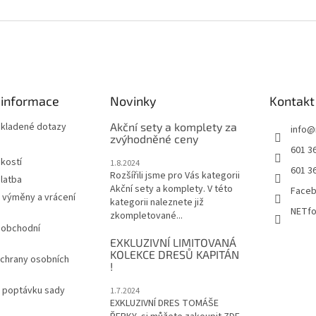
 informace
Novinky
Kontakt
 kladené dotazy
Akční sety a komplety za
info
@
zvýhodněné ceny
601 3
ikostí
1.8.2024
601 3
Rozšířili jsme pro Vás kategorii
latba
Akční sety a komplety. V této
Face
 výměny a vrácení
kategorii naleznete již
NETfo
zkompletované...
 obchodní
EXKLUZIVNÍ LIMITOVANÁ
KOLEKCE DRESŮ KAPITÁN
chrany osobních
!
a poptávku sady
1.7.2024
EXKLUZIVNÍ DRES TOMÁŠE