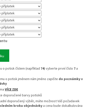
iantu
íku
mu o potisk číslem (například
74
) vyberte první číslo
7
a
ájmu o potisk jménem nám jméno zapište
do poznámky v
ávky
sma
VÍCE ZDE
te doporučené barvy potisků
ladní doporučený výběr, máte možnost Váš požadavek
sledním kroku objednávky
a cena bude dokalkulována