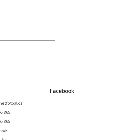
Facebook
netfotbal.cz
65 365
65 365
book
tbal