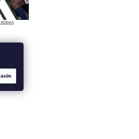
 ADIDAS
lasím