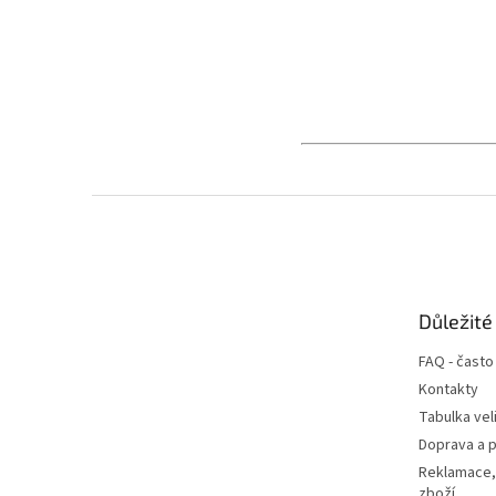
Z
á
p
a
t
Důležité
í
FAQ - často
Kontakty
Tabulka vel
Doprava a p
Reklamace,
zboží