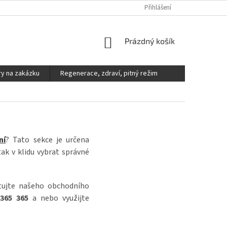
DOPRAVA A PLATBA
REKLAMACE, VÝMĚNY A VRÁCENÍ ZBOŽÍ
Přihlášení
V
NÁKUPNÍ
Prázdný košík
KOŠÍK
y na zakázku
Regenerace, zdraví, pitný režim
ní
? Tato sekce je určena
ak v klidu vybrat správné
tujte našeho obchodního
365 365
a nebo využijte