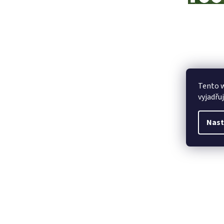
Tento 
vyjadřu
Nast