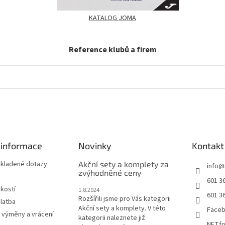
KATALOG JOMA
Reference klubů a firem
 informace
Novinky
Kontakt
 kladené dotazy
Akční sety a komplety za
info
@
zvýhodněné ceny
601 3
ikostí
1.8.2024
601 3
Rozšířili jsme pro Vás kategorii
latba
Akční sety a komplety. V této
Face
 výměny a vrácení
kategorii naleznete již
NETfo