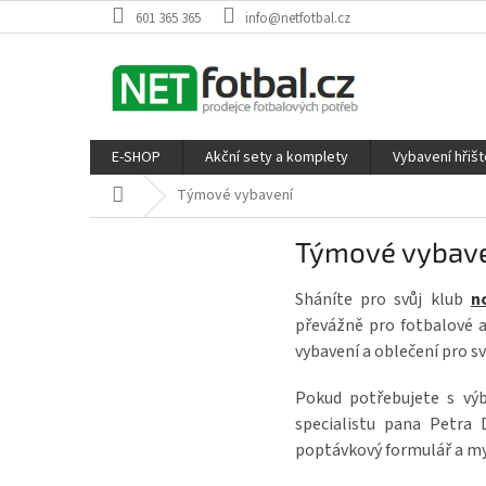
Přejít
601 365 365
info@netfotbal.cz
na
obsah
E-SHOP
Akční sety a komplety
Vybavení hřišt
Domů
Týmové vybavení
Týmové vybaven
Sháníte pro svůj klub
n
převážně pro fotbalové a
vybavení a oblečení pro sv
Pokud potřebujete s vý
specialistu pana Petra
poptávkový formulář a my