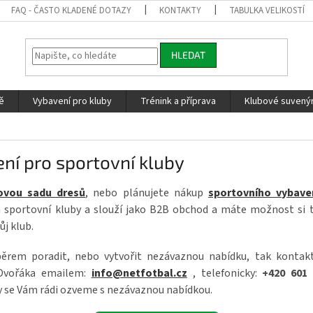
FAQ - ČASTO KLADENÉ DOTAZY
KONTAKTY
TABULKA VELIKOSTÍ
HLEDAT
ě
Vybavení pro kluby
Trénink a příprava
Klubové suvenýr
í pro sportovní kluby
ovou sadu dresů
, nebo plánujete nákup
sportovního vybave
 sportovní kluby a slouží jako B2B obchod a máte možnost si t
ůj klub.
běrem poradit, nebo vytvořit nezávaznou nabídku, tak kontak
 Dvořáka emailem:
info@netfotbal.cz
, telefonicky:
+420 601 
 se Vám rádi ozveme s nezávaznou nabídkou.