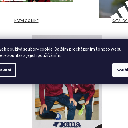
KATALOG NIKE
KATALOG
web používá soubory cookie. Dalším procházením tohoto webu
jete souhlas s jejich používáním.
avení
Souh