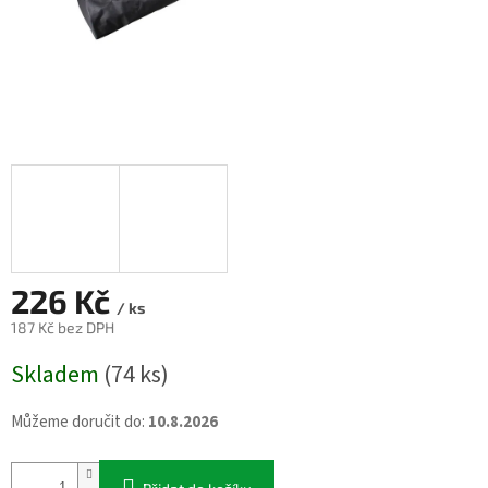
226 Kč
/ ks
187 Kč bez DPH
Měrná
Skladem
(74 ks)
cena:
Můžeme doručit do:
10.8.2026