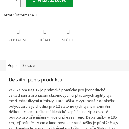
Přidat do košíku
Detailní informace
ZEPTAT SE
HLÍDAT
SDÍLET
Popis
Diskuze
Detailní popis produktu
Vak Slalom Bag 12 je praktická pomůcka pro jednoduché
uskladnění a přenášení slalomových či plastových agility tyčí
mezi jednotlivými tréninky. Tato taška je vyrobená z odolného
polyesteru a je vhodná pro 12 slalomových tyčí s maximální
délkou 170 cm. Taška má klasické zapínání na zip a dvojité
poutko pro přenášení v ruce či přes rameno. Délka tašky je 185
cm, její průměr 15 cm a hmotnost samotné tašky je přibližně 0,51
kg. Usnadněte si práci při tréninku s taškou na tyče Slalom Bag