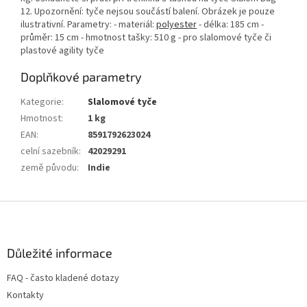
12. Upozornění: tyče nejsou součástí balení. Obrázek je pouze
ilustrativní. Parametry: - materiál:
polyester
- délka: 185 cm -
průměr: 15 cm - hmotnost tašky: 510 g - pro slalomové tyče či
plastové agility tyče
Doplňkové parametry
Kategorie
:
Slalomové tyče
Hmotnost
:
1 kg
EAN
:
8591792623024
celní sazebník
:
42029291
země původu
:
Indie
Z
á
p
a
Důležité informace
t
FAQ - často kladené dotazy
í
Kontakty