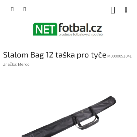
Přejít
na
NÁKUP
obsah
KOŠÍK
Slalom Bag 12 taška pro tyče
M0000051041
Značka:
Merco