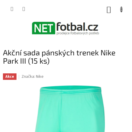
Přejít
na
NÁKUP
obsah
KOŠÍK
Akční sada pánských trenek Nike
Park III (15 ks)
Značka:
Nike
Akce