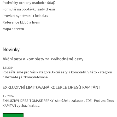
Podmínky ochrany osobních údajů
Formulář na poptávku sady dresů
Provizní systém NETfotbal.cz
Reference klubů a firem
Mapa serveru
Novinky
Akční sety a komplety za zvýhodněné ceny
1.8.2024
Rozšířili jsme pro Vás kategorii Akční sety a komplety. V této kategorii
naleznete již zkompletované...
EXKLUZIVNÍ LIMITOVANÁ KOLEKCE DRESŮ KAPITÁN !
1.7.2024
EXKLUZIVNÍ DRES TOMÁŠE ŘEPKY si můžete zakoupit ZDE Pod značkou
KAPITÁN vychází exklu...