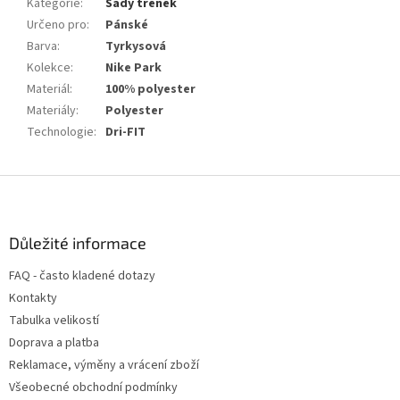
Kategorie
:
Sady trenek
Určeno pro
:
Pánské
Barva
:
Tyrkysová
Kolekce
:
Nike Park
Materiál
:
100% polyester
Materiály
:
Polyester
Technologie
:
Dri-FIT
Z
á
p
a
Důležité informace
t
FAQ - často kladené dotazy
í
Kontakty
Tabulka velikostí
Doprava a platba
Reklamace, výměny a vrácení zboží
Všeobecné obchodní podmínky