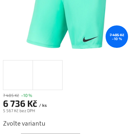
7 485 Kč
–10 %
7 485 Kč
–10 %
6 736 Kč
/ ks
5 567 Kč bez DPH
Měrná
Zvolte variantu
cena: