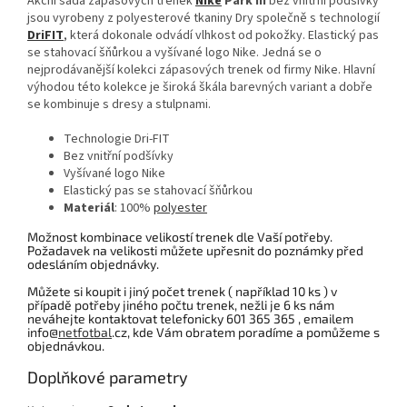
Akční sada zápasových trenek
Nike
Park III
bez vnitřní podšívky
jsou vyrobeny z polyesterové tkaniny Dry společně s technologií
DriFIT
, která dokonale odvádí vlhkost od pokožky. Elastický pas
se stahovací šňůrkou a vyšívané logo Nike. Jedná se o
nejprodávanější kolekci zápasových trenek od firmy Nike. Hlavní
výhodou této kolekce je široká škála barevných variant a dobře
se kombinuje s dresy a stulpnami.
Technologie Dri-FIT
Bez vnitřní podšívky
Vyšívané logo Nike
Elastický pas se stahovací šňůrkou
Materiál
: 100%
polyester
Možnost kombinace velikostí trenek dle Vaší potřeby.
Požadavek na velikosti můžete upřesnit do poznámky před
odesláním objednávky.
Můžete si koupit i jiný počet trenek ( například 10 ks ) v
případě potřeby jiného počtu trenek, nežli je 6 ks nám
neváhejte kontaktovat telefonicky 601 365 365 , emailem
info@
netfotbal
.cz, kde Vám obratem poradíme a pomůžeme s
objednávkou.
Doplňkové parametry