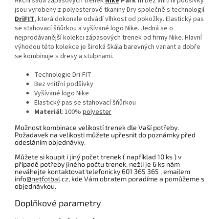
Akční sada zápasových trenek
Nike
Park III
bez vnitřní podšívky
jsou vyrobeny z polyesterové tkaniny Dry společně s technologií
DriFIT
, která dokonale odvádí vlhkost od pokožky. Elastický pas
se stahovací šňůrkou a vyšívané logo Nike. Jedná se o
nejprodávanější kolekci zápasových trenek od firmy Nike. Hlavní
výhodou této kolekce je široká škála barevných variant a dobře
se kombinuje s dresy a stulpnami.
Technologie Dri-FIT
Bez vnitřní podšívky
Vyšívané logo Nike
Elastický pas se stahovací šňůrkou
Materiál
: 100%
polyester
Možnost kombinace velikostí trenek dle Vaší potřeby.
Požadavek na velikosti můžete upřesnit do poznámky před
odesláním objednávky.
Můžete si koupit i jiný počet trenek ( například 10 ks ) v
případě potřeby jiného počtu trenek, nežli je 6 ks nám
neváhejte kontaktovat telefonicky 601 365 365 , emailem
info@
netfotbal
.cz, kde Vám obratem poradíme a pomůžeme s
objednávkou.
Doplňkové parametry