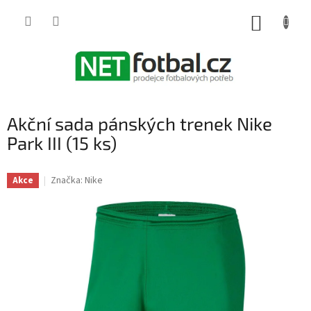
Přejít
na
NÁKUP
obsah
KOŠÍK
Akční sada pánských trenek Nike
Park III (15 ks)
Značka:
Nike
Akce