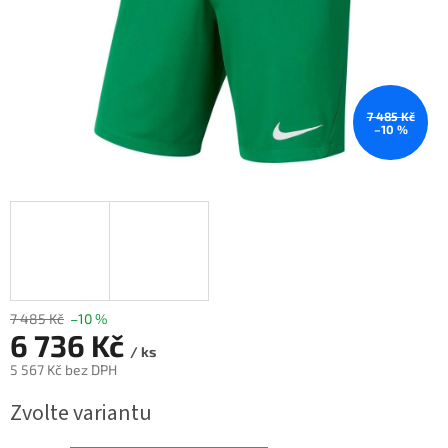
7 485 Kč
–10 %
7 485 Kč
–10 %
6 736 Kč
/ ks
5 567 Kč bez DPH
Měrná
Zvolte variantu
cena: