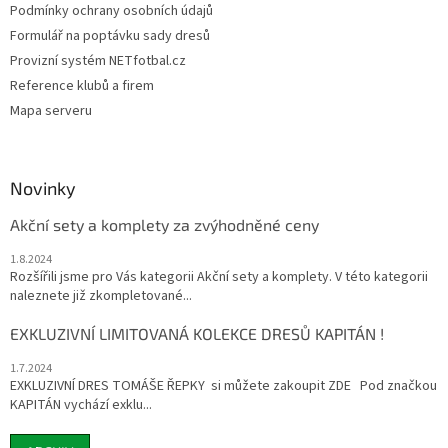
Podmínky ochrany osobních údajů
Formulář na poptávku sady dresů
Provizní systém NETfotbal.cz
Reference klubů a firem
Mapa serveru
Novinky
Akční sety a komplety za zvýhodněné ceny
1.8.2024
Rozšířili jsme pro Vás kategorii Akční sety a komplety. V této kategorii
naleznete již zkompletované...
EXKLUZIVNÍ LIMITOVANÁ KOLEKCE DRESŮ KAPITÁN !
1.7.2024
EXKLUZIVNÍ DRES TOMÁŠE ŘEPKY si můžete zakoupit ZDE Pod značkou
KAPITÁN vychází exklu...