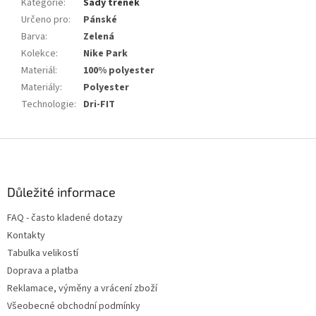
Kategorie
:
Sady trenek
Určeno pro
:
Pánské
Barva
:
Zelená
Kolekce
:
Nike Park
Materiál
:
100% polyester
Materiály
:
Polyester
Technologie
:
Dri-FIT
Z
á
p
a
Důležité informace
t
FAQ - často kladené dotazy
í
Kontakty
Tabulka velikostí
Doprava a platba
Reklamace, výměny a vrácení zboží
Všeobecné obchodní podmínky