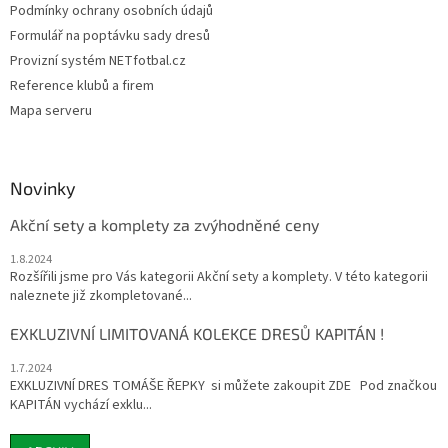
Podmínky ochrany osobních údajů
Formulář na poptávku sady dresů
Provizní systém NETfotbal.cz
Reference klubů a firem
Mapa serveru
Novinky
Akční sety a komplety za zvýhodněné ceny
1.8.2024
Rozšířili jsme pro Vás kategorii Akční sety a komplety. V této kategorii
naleznete již zkompletované...
EXKLUZIVNÍ LIMITOVANÁ KOLEKCE DRESŮ KAPITÁN !
1.7.2024
EXKLUZIVNÍ DRES TOMÁŠE ŘEPKY si můžete zakoupit ZDE Pod značkou
KAPITÁN vychází exklu...