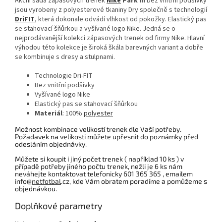
Akční sada zápasových trenek
Nike
Park III
bez vnitřní podšívky
jsou vyrobeny z polyesterové tkaniny Dry společně s technologií
DriFIT
, která dokonale odvádí vlhkost od pokožky. Elastický pas
se stahovací šňůrkou a vyšívané logo Nike. Jedná se o
nejprodávanější kolekci zápasových trenek od firmy Nike. Hlavní
výhodou této kolekce je široká škála barevných variant a dobře
se kombinuje s dresy a stulpnami.
Technologie Dri-FIT
Bez vnitřní podšívky
Vyšívané logo Nike
Elastický pas se stahovací šňůrkou
Materiál
: 100%
polyester
Možnost kombinace velikostí trenek dle Vaší potřeby.
Požadavek na velikosti můžete upřesnit do poznámky před
odesláním objednávky.
Můžete si koupit i jiný počet trenek ( například 10 ks ) v
případě potřeby jiného počtu trenek, nežli je 6 ks nám
neváhejte kontaktovat telefonicky 601 365 365 , emailem
info@
netfotbal
.cz, kde Vám obratem poradíme a pomůžeme s
objednávkou.
Doplňkové parametry