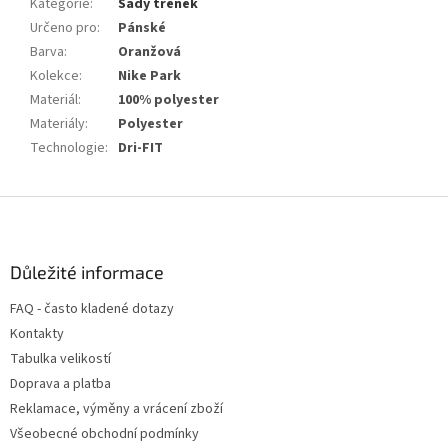
Kategorie
:
Sady trenek
Určeno pro
:
Pánské
Barva
:
Oranžová
Kolekce
:
Nike Park
Materiál
:
100% polyester
Materiály
:
Polyester
Technologie
:
Dri-FIT
Z
á
p
a
Důležité informace
t
FAQ - často kladené dotazy
í
Kontakty
Tabulka velikostí
Doprava a platba
Reklamace, výměny a vrácení zboží
Všeobecné obchodní podmínky