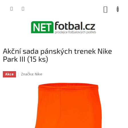
Přejít
na
NÁKUP
obsah
KOŠÍK
Akční sada pánských trenek Nike
Park III (15 ks)
Značka:
Nike
Akce