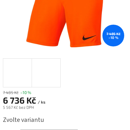
7 485 Kč
–10 %
7 485 Kč
–10 %
6 736 Kč
/ ks
5 567 Kč bez DPH
Měrná
Zvolte variantu
cena: