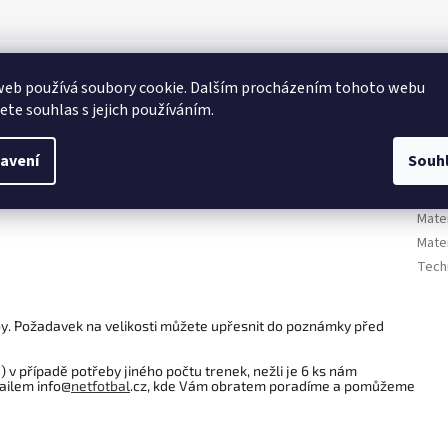
Dop
web používá soubory cookie. Dalším procházením tohoto webu
jete souhlas s jejich používáním.
í podšívky jsou vyrobeny z polyesterové tkaniny Dry společně s
Kate
pokožky. Elastický pas se stahovací šňůrkou a vyšívané logo
Urče
avení
Souh
renek od firmy Nike. Hlavní výhodou této kolekce je široká škála
Barv
lpnami.
Kole
Mater
Mater
Tech
by. Požadavek na velikosti můžete upřesnit do poznámky před
s ) v případě potřeby jiného počtu trenek, nežli je 6 ks nám
ailem info@
netfotbal
.cz, kde Vám obratem poradíme a pomůžeme