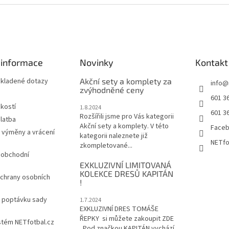
 informace
Novinky
Kontakt
 kladené dotazy
Akční sety a komplety za
info
@
zvýhodněné ceny
601 3
ikostí
1.8.2024
601 3
Rozšířili jsme pro Vás kategorii
latba
Akční sety a komplety. V této
Face
 výměny a vrácení
kategorii naleznete již
NETfo
zkompletované...
 obchodní
EXKLUZIVNÍ LIMITOVANÁ
KOLEKCE DRESŮ KAPITÁN
chrany osobních
!
a poptávku sady
1.7.2024
EXKLUZIVNÍ DRES TOMÁŠE
ŘEPKY si můžete zakoupit ZDE
stém NETfotbal.cz
Pod značkou KAPITÁN vychází