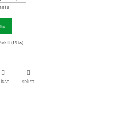
iantu
íku
ark III (15 ks)
LÍDAT
SDÍLET