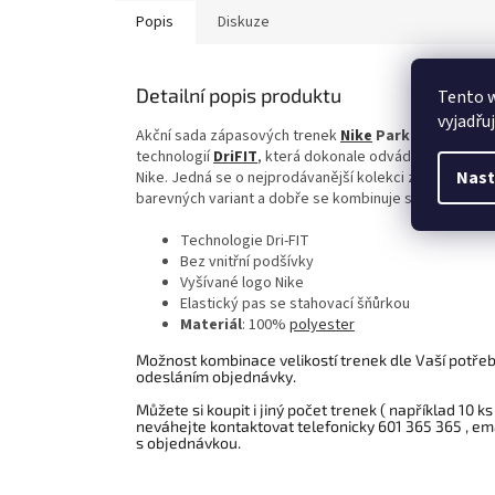
Popis
Diskuze
Detailní popis produktu
Tento 
vyjadřu
Akční sada zápasových trenek
Nike
Park III
bez vnitřn
technologií
DriFIT
, která dokonale odvádí vlhkost od 
Nast
Nike. Jedná se o nejprodávanější kolekci zápasových t
barevných variant a dobře se kombinuje s dresy a stu
Technologie Dri-FIT
Bez vnitřní podšívky
Vyšívané logo Nike
Elastický pas se stahovací šňůrkou
Materiál
: 100%
polyester
Možnost kombinace velikostí trenek dle Vaší potře
odesláním objednávky.
Můžete si koupit i jiný počet trenek ( například 10 k
neváhejte kontaktovat telefonicky 601 365 365 , em
s objednávkou.