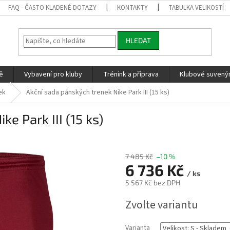
FAQ - ČASTO KLADENÉ DOTAZY
KONTAKTY
TABULKA VELIKOSTÍ
HLEDAT
ě
Vybavení pro kluby
Trénink a příprava
Klubové suvenýr
ek
Akční sada pánských trenek Nike Park III (15 ks)
e Park III (15 ks)
7 485 Kč
–10 %
6 736 Kč
/ ks
5 567 Kč bez DPH
Měrná
Zvolte variantu
cena:
Varianta