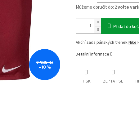
Můžeme doručit do:
Zvolte var
Přidat do koš
Akční sada pánských trenek
Nike
P
Detailní informace
7 485 Kč
–10 %
TISK
ZEPTAT SE
H