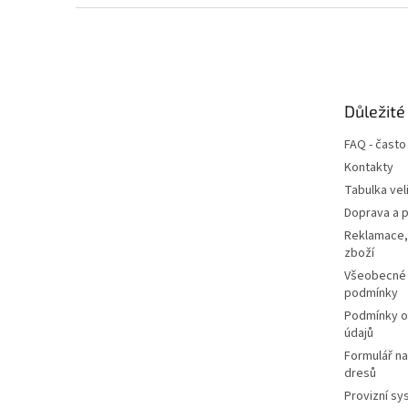
Z
á
p
a
t
Důležité
í
FAQ - často
Kontakty
Tabulka vel
Doprava a p
Reklamace,
zboží
Všeobecné
podmínky
Podmínky o
údajů
Formulář n
dresů
Provizní sy