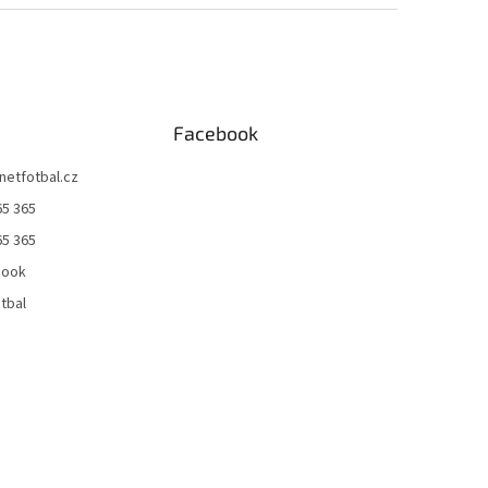
Facebook
netfotbal.cz
65 365
65 365
book
tbal