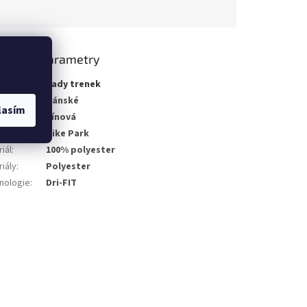
lňkové parametry
gorie
:
Sady trenek
no pro
:
Pánské
lasím
a
:
Vínová
kce
:
Nike Park
iál
:
100% polyester
iály
:
Polyester
nologie
:
Dri-FIT