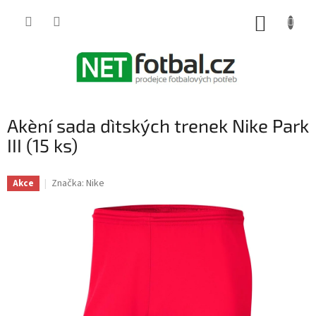
Přejít
na
NÁKUP
obsah
KOŠÍK
Akèní sada dìtských trenek Nike Park
III (15 ks)
Značka:
Nike
Akce