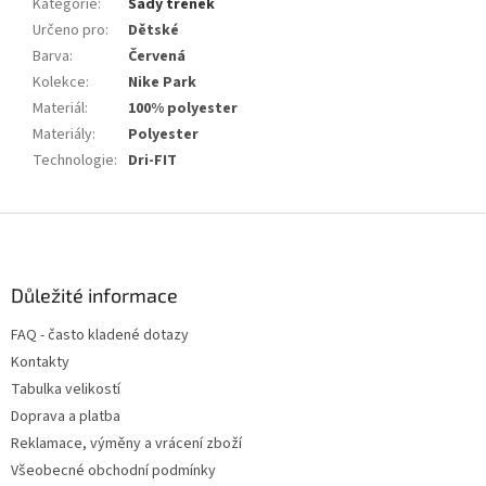
Kategorie
:
Sady trenek
Určeno pro
:
Dětské
Barva
:
Červená
Kolekce
:
Nike Park
Materiál
:
100% polyester
Materiály
:
Polyester
Technologie
:
Dri-FIT
Z
á
p
a
Důležité informace
t
FAQ - často kladené dotazy
í
Kontakty
Tabulka velikostí
Doprava a platba
Reklamace, výměny a vrácení zboží
Všeobecné obchodní podmínky