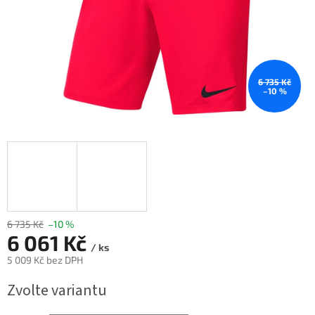
6 735 Kč
–10 %
6 735 Kč
–10 %
6 061 Kč
/ ks
5 009 Kč bez DPH
Měrná
Zvolte variantu
cena: