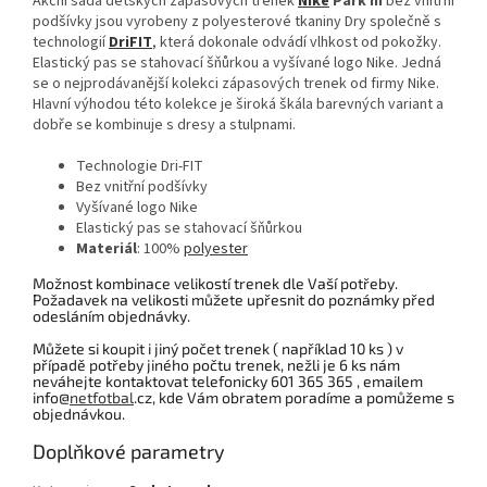
Akční sada dětských zápasových trenek
Nike
Park III
bez vnitřní
podšívky jsou vyrobeny z polyesterové tkaniny Dry společně s
technologií
DriFIT
, která dokonale odvádí vlhkost od pokožky.
Elastický pas se stahovací šňůrkou a vyšívané logo Nike. Jedná
se o nejprodávanější kolekci zápasových trenek od firmy Nike.
Hlavní výhodou této kolekce je široká škála barevných variant a
dobře se kombinuje s dresy a stulpnami.
Technologie Dri-FIT
Bez vnitřní podšívky
Vyšívané logo Nike
Elastický pas se stahovací šňůrkou
Materiál
: 100%
polyester
Možnost kombinace velikostí trenek dle Vaší potřeby.
Požadavek na velikosti můžete upřesnit do poznámky před
odesláním objednávky.
Můžete si koupit i jiný počet trenek ( například 10 ks ) v
případě potřeby jiného počtu trenek, nežli je 6 ks nám
neváhejte kontaktovat telefonicky 601 365 365 , emailem
info@
netfotbal
.cz, kde Vám obratem poradíme a pomůžeme s
objednávkou.
Doplňkové parametry