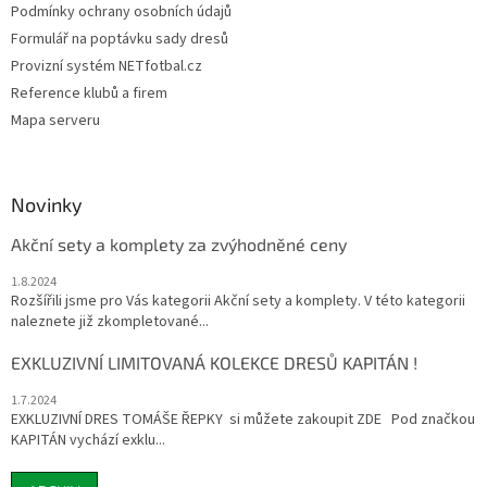
Podmínky ochrany osobních údajů
Formulář na poptávku sady dresů
Provizní systém NETfotbal.cz
Reference klubů a firem
Mapa serveru
Novinky
Akční sety a komplety za zvýhodněné ceny
1.8.2024
Rozšířili jsme pro Vás kategorii Akční sety a komplety. V této kategorii
naleznete již zkompletované...
EXKLUZIVNÍ LIMITOVANÁ KOLEKCE DRESŮ KAPITÁN !
1.7.2024
EXKLUZIVNÍ DRES TOMÁŠE ŘEPKY si můžete zakoupit ZDE Pod značkou
KAPITÁN vychází exklu...