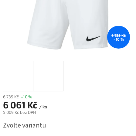
6 735 Kč
–10 %
6 735 Kč
–10 %
6 061 Kč
/ ks
5 009 Kč bez DPH
Měrná
Zvolte variantu
cena: