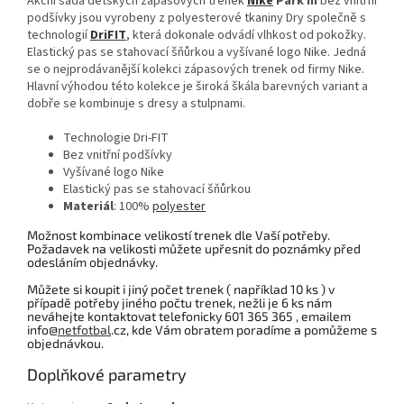
Akční sada dětských zápasových trenek
Nike
Park III
bez vnitřní
podšívky jsou vyrobeny z polyesterové tkaniny Dry společně s
technologií
DriFIT
, která dokonale odvádí vlhkost od pokožky.
Elastický pas se stahovací šňůrkou a vyšívané logo Nike. Jedná
se o nejprodávanější kolekci zápasových trenek od firmy Nike.
Hlavní výhodou této kolekce je široká škála barevných variant a
dobře se kombinuje s dresy a stulpnami.
Technologie Dri-FIT
Bez vnitřní podšívky
Vyšívané logo Nike
Elastický pas se stahovací šňůrkou
Materiál
: 100%
polyester
Možnost kombinace velikostí trenek dle Vaší potřeby.
Požadavek na velikosti můžete upřesnit do poznámky před
odesláním objednávky.
Můžete si koupit i jiný počet trenek ( například 10 ks ) v
případě potřeby jiného počtu trenek, nežli je 6 ks nám
neváhejte kontaktovat telefonicky 601 365 365 , emailem
info@
netfotbal
.cz, kde Vám obratem poradíme a pomůžeme s
objednávkou.
Doplňkové parametry