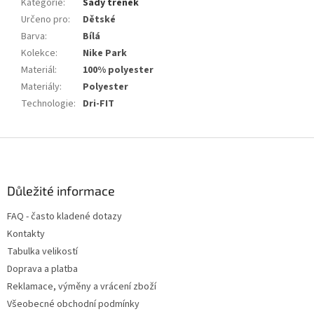
Kategorie
:
Sady trenek
Určeno pro
:
Dětské
Barva
:
Bílá
Kolekce
:
Nike Park
Materiál
:
100% polyester
Materiály
:
Polyester
Technologie
:
Dri-FIT
Z
á
p
a
Důležité informace
t
FAQ - často kladené dotazy
í
Kontakty
Tabulka velikostí
Doprava a platba
Reklamace, výměny a vrácení zboží
Všeobecné obchodní podmínky