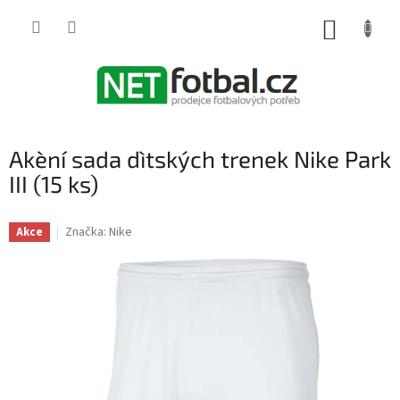
Přejít
na
NÁKUP
obsah
KOŠÍK
Akèní sada dìtských trenek Nike Park
III (15 ks)
Značka:
Nike
Akce