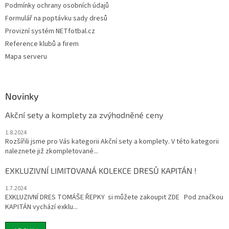
Podmínky ochrany osobních údajů
Formulář na poptávku sady dresů
Provizní systém NETfotbal.cz
Reference klubů a firem
Mapa serveru
Novinky
Akční sety a komplety za zvýhodněné ceny
1.8.2024
Rozšířili jsme pro Vás kategorii Akční sety a komplety. V této kategorii
naleznete již zkompletované...
EXKLUZIVNÍ LIMITOVANÁ KOLEKCE DRESŮ KAPITÁN !
1.7.2024
EXKLUZIVNÍ DRES TOMÁŠE ŘEPKY si můžete zakoupit ZDE Pod značkou
KAPITÁN vychází exklu...