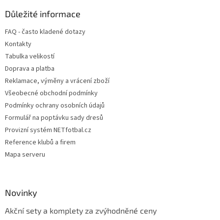
p
a
Důležité informace
t
FAQ - často kladené dotazy
í
Kontakty
Tabulka velikostí
Doprava a platba
Reklamace, výměny a vrácení zboží
Všeobecné obchodní podmínky
Podmínky ochrany osobních údajů
Formulář na poptávku sady dresů
Provizní systém NETfotbal.cz
Reference klubů a firem
Mapa serveru
Novinky
Akční sety a komplety za zvýhodněné ceny