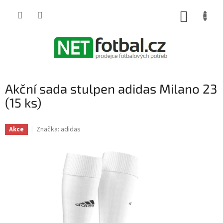
Přejít
na
NÁKUP
obsah
KOŠÍK
Akční sada stulpen adidas Milano 23
(15 ks)
Značka:
adidas
Akce