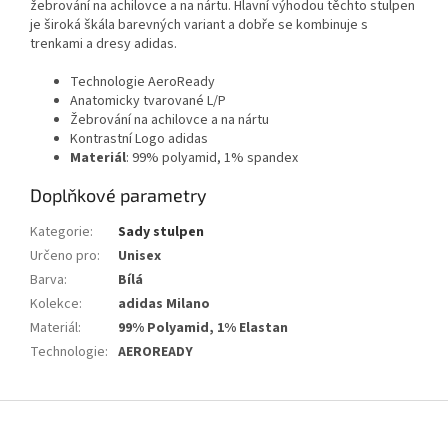
žebrování na achilovce a na nártu. Hlavní výhodou těchto stulpen
je široká škála barevných variant a dobře se kombinuje s
trenkami a dresy adidas.
Technologie AeroReady
Anatomicky tvarované L/P
Žebrování na achilovce a na nártu
Kontrastní Logo adidas
Materiál
: 99% polyamid, 1% spandex
Doplňkové parametry
Kategorie
:
Sady stulpen
Určeno pro
:
Unisex
Barva
:
Bílá
Kolekce
:
adidas Milano
Materiál
:
99% Polyamid, 1% Elastan
Technologie
:
AEROREADY
Z
á