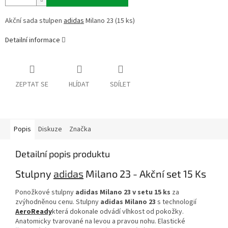
Akční sada stulpen
adidas
Milano 23 (15 ks)
Detailní informace
ZEPTAT SE
HLÍDAT
SDÍLET
Popis
Diskuze
Značka
Detailní popis produktu
Stulpny
adidas
Milano 23 - Akční set 15 Ks
Ponožkové stulpny
a
didas Milano 23 v setu 15 ks
za
zvýhodněnou cenu. Stulpny
a
didas Milano 23
s technologií
AeroReady
která dokonale odvádí vlhkost od pokožky.
Anatomicky tvarované na levou a pravou nohu. Elastické