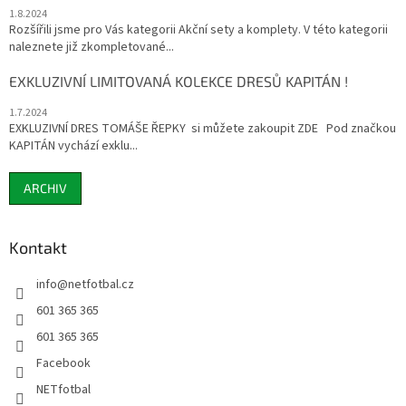
1.8.2024
Rozšířili jsme pro Vás kategorii Akční sety a komplety. V této kategorii
naleznete již zkompletované...
EXKLUZIVNÍ LIMITOVANÁ KOLEKCE DRESŮ KAPITÁN !
1.7.2024
EXKLUZIVNÍ DRES TOMÁŠE ŘEPKY si můžete zakoupit ZDE Pod značkou
KAPITÁN vychází exklu...
ARCHIV
Kontakt
info
@
netfotbal.cz
601 365 365
601 365 365
Facebook
NETfotbal