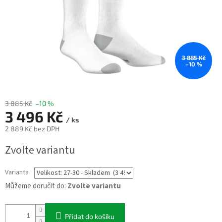
3 885 Kč
–10 %
3 885 Kč
–10 %
3 496 Kč
/ ks
2 889 Kč bez DPH
Měrná
Zvolte variantu
cena:
Varianta
Můžeme doručit do:
Zvolte variantu
Přidat do košíku