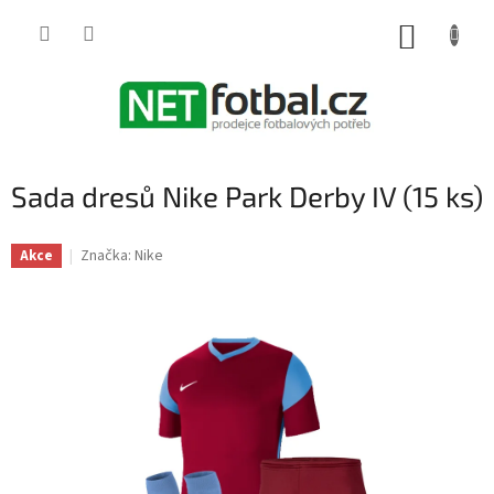
Přejít
na
NÁKUP
obsah
KOŠÍK
Sada dresů Nike Park Derby IV (15 ks)
Značka:
Nike
Akce