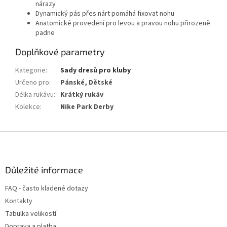
nárazy
Dynamický pás přes nárt pomáhá fixovat nohu
Anatomické provedení pro levou a pravou nohu přirozeně
padne
Doplňkové parametry
Kategorie
:
Sady dresů pro kluby
Určeno pro
:
Pánské, Dětské
Délka rukávu
:
Krátký rukáv
Kolekce
:
Nike Park Derby
Z
á
p
a
Důležité informace
t
FAQ - často kladené dotazy
í
Kontakty
Tabulka velikostí
Doprava a platba