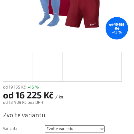
od 19 155
Kč
–15 %
od 19 155 Kč
–15 %
od
16 225 Kč
/ ks
od
13 409 Kč
bez DPH
Měrná
Zvolte variantu
cena:
Varianta