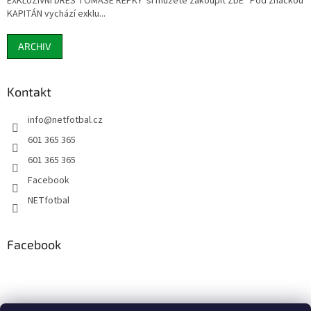
EXKLUZIVNÍ DRES TOMÁŠE ŘEPKY si můžete zakoupit ZDE Pod značkou
KAPITÁN vychází exklu...
ARCHIV
Kontakt
info
@
netfotbal.cz
601 365 365
601 365 365
Facebook
NETfotbal
Facebook