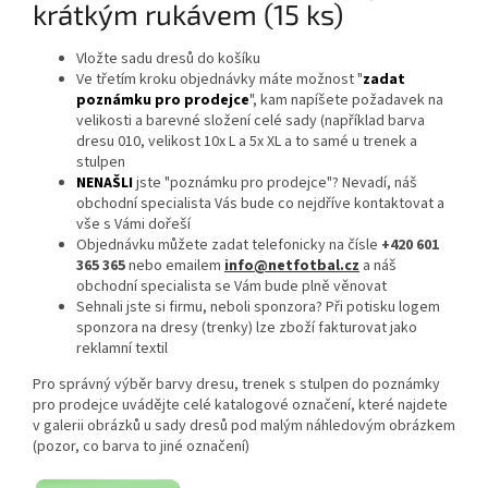
krátkým rukávem (15 ks)
Vložte sadu dresů do košíku
Ve třetím kroku objednávky máte možnost "
zadat
poznámku pro prodejce
", kam napíšete požadavek na
velikosti a barevné složení celé sady (například barva
dresu 010, velikost 10x L a 5x XL a to samé u trenek a
stulpen
NENAŠLI
jste "poznámku pro prodejce"? Nevadí, náš
obchodní specialista Vás bude co nejdříve kontaktovat a
vše s Vámi dořeší
Objednávku můžete zadat telefonicky na čísle
+420 601
365 365
nebo emailem
info@netfotbal.cz
a náš
obchodní specialista se Vám bude plně věnovat
Sehnali jste si firmu, neboli sponzora? Při potisku logem
sponzora na dresy (trenky) lze zboží fakturovat jako
reklamní textil
Pro správný výběr barvy dresu, trenek s stulpen do poznámky
pro prodejce uvádějte celé katalogové označení, které najdete
v galerii obrázků u sady dresů pod malým náhledovým obrázkem
(pozor, co barva to jiné označení)