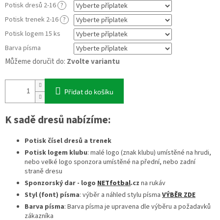
Potisk dresů 2-16
?
Potisk trenek 2-16
?
Potisk logem 15 ks
Barva písma
Můžeme doručit do:
Zvolte variantu
Přidat do košíku
K sadě dresů nabízíme:
Potisk čísel dresů a trenek
Potisk logem klubu
: malé logo (znak klubu) umístěné na hrudi,
nebo velké logo sponzora umístěné na přední, nebo zadní
straně dresu
Sponzorský dar - logo
NETfotbal
.cz
na rukáv
Styl (font) písma
: výběr a náhled stylu písma
VÝBĚR ZDE
Barva písma
: Barva písma je upravena dle výběru a požadavků
zákazníka