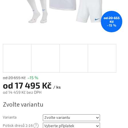
od 20 655
Kč
–15 %
od 20 655 Kč
–15 %
od
17 495 Kč
/ ks
od
14 459 Kč
bez DPH
Měrná
Zvolte variantu
cena:
Varianta
Potisk dresů 2-16
?