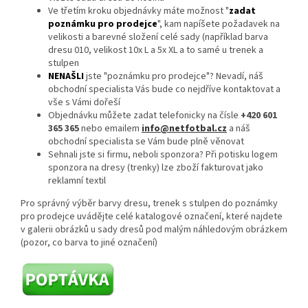
Ve třetím kroku objednávky máte možnost "
zadat
poznámku pro prodejce
", kam napíšete požadavek na
velikosti a barevné složení celé sady (například barva
dresu 010, velikost 10x L a 5x XL a to samé u trenek a
stulpen
NENAŠLI
jste "poznámku pro prodejce"? Nevadí, náš
obchodní specialista Vás bude co nejdříve kontaktovat a
vše s Vámi dořeší
Objednávku můžete zadat telefonicky na čísle
+420 601
365 365
nebo emailem
info@netfotbal.cz
a náš
obchodní specialista se Vám bude plně věnovat
Sehnali jste si firmu, neboli sponzora? Při potisku logem
sponzora na dresy (trenky) lze zboží fakturovat jako
reklamní textil
Pro správný výběr barvy dresu, trenek s stulpen do poznámky
pro prodejce uvádějte celé katalogové označení, které najdete
v galerii obrázků u sady dresů pod malým náhledovým obrázkem
(pozor, co barva to jiné označení)