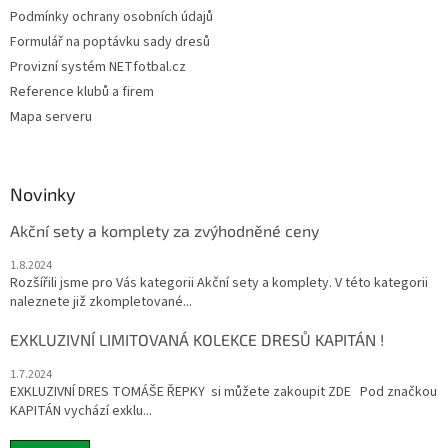
Podmínky ochrany osobních údajů
Formulář na poptávku sady dresů
Provizní systém NETfotbal.cz
Reference klubů a firem
Mapa serveru
Novinky
Akční sety a komplety za zvýhodněné ceny
1.8.2024
Rozšířili jsme pro Vás kategorii Akční sety a komplety. V této kategorii
naleznete již zkompletované...
EXKLUZIVNÍ LIMITOVANÁ KOLEKCE DRESŮ KAPITÁN !
1.7.2024
EXKLUZIVNÍ DRES TOMÁŠE ŘEPKY si můžete zakoupit ZDE Pod značkou
KAPITÁN vychází exklu...