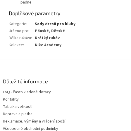
padne
Doplňkové parametry
Kategorie
:
Sady dresů pro kluby
Určeno pro
:
Pánské, Dětské
Délka rukávu
:
Krátký rukáv
Kolekce
:
Nike Academy
Z
á
p
a
Důležité informace
t
FAQ - často kladené dotazy
í
Kontakty
Tabulka velikostí
Doprava a platba
Reklamace, výměny a vrácení zboží
Všeobecné obchodní podmínky