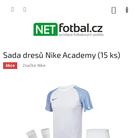
Přejít
na
NÁKUP
obsah
KOŠÍK
Sada dresů Nike Academy (15 ks)
Značka:
Nike
Akce