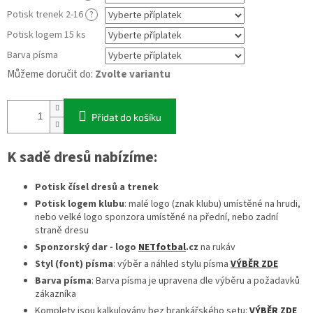
Potisk trenek 2-16
?
Potisk logem 15 ks
Barva písma
Můžeme doručit do:
Zvolte variantu
Přidat do košíku
K sadě dresů nabízíme:
Potisk čísel dresů a trenek
Potisk logem klubu
: malé logo (znak klubu) umístěné na hrudi,
nebo velké logo sponzora umístěné na přední, nebo zadní
straně dresu
Sponzorský dar - logo
NETfotbal
.cz
na rukáv
Styl (font) písma
: výběr a náhled stylu písma
VÝBĚR ZDE
Barva písma
: Barva písma je upravena dle výběru a požadavků
zákazníka
Komplety jsou kalkulovány bez brankářského setu:
VÝBĚR ZDE