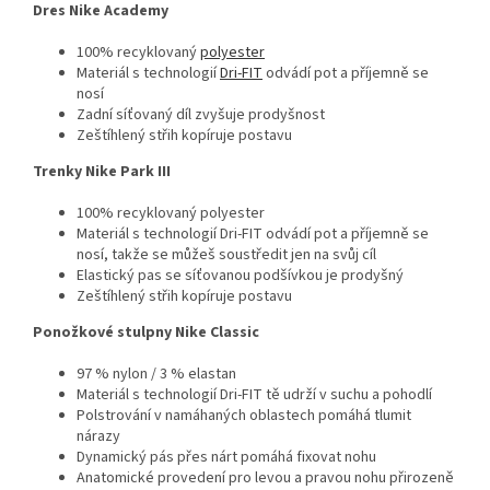
Dres Nike Academy
100% recyklovaný
polyester
Materiál s technologií
Dri-FIT
odvádí pot a příjemně se
nosí
Zadní síťovaný díl zvyšuje prodyšnost
Zeštíhlený střih kopíruje postavu
Trenky Nike Park III
100% recyklovaný polyester
Materiál s technologií Dri-FIT odvádí pot a příjemně se
nosí, takže se můžeš soustředit jen na svůj cíl
Elastický pas se síťovanou podšívkou je prodyšný
Zeštíhlený střih kopíruje postavu
Ponožkové stulpny Nike Classic
97 % nylon / 3 % elastan
Materiál s technologií Dri-FIT tě udrží v suchu a pohodlí
Polstrování v namáhaných oblastech pomáhá tlumit
nárazy
Dynamický pás přes nárt pomáhá fixovat nohu
Anatomické provedení pro levou a pravou nohu přirozeně