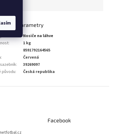
lasím
lňkové parametry
gorie
:
Nosiče na láhve
nost
:
1 kg
8591792164565
a
:
Červená
 sazebník
:
39269097
 původu
:
Česká republika
Facebook
netfotbal.cz