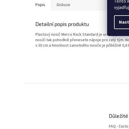
Tento 
Popis
Diskuze
vyjadřu
Nast
Detailní popis produktu
Plastový nosič Merco Rack Standard je určený pro osm 
nosiči tak pohodlně přenesete nápoje pro celý tým. No
x 30 cm a hmotnost samotného nosiče je přibližně 0,6 
Z
á
p
a
t
Důležité
í
FAQ - často