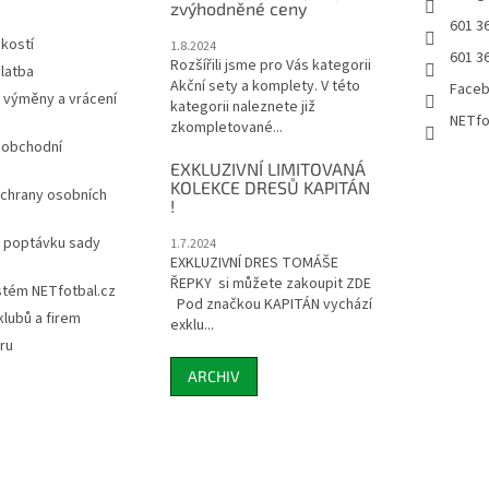
zvýhodněné ceny
601 3
ikostí
1.8.2024
601 3
Rozšířili jsme pro Vás kategorii
latba
Akční sety a komplety. V této
Face
 výměny a vrácení
kategorii naleznete již
NETfo
zkompletované...
 obchodní
EXKLUZIVNÍ LIMITOVANÁ
KOLEKCE DRESŮ KAPITÁN
chrany osobních
!
a poptávku sady
1.7.2024
EXKLUZIVNÍ DRES TOMÁŠE
ŘEPKY si můžete zakoupit ZDE
stém NETfotbal.cz
Pod značkou KAPITÁN vychází
lubů a firem
exklu...
ru
ARCHIV