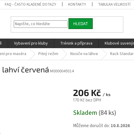
FAQ - ČASTO KLADENÉ DOTAZY
KONTAKTY
TABULKA VELIKOSTÍ
HLEDAT
ě
Vybavení pro kluby
Trénink a příprava
Klubové suvenýr
ení pro maséra
Pitný režim
Nosiče na láhve
Rack Standar
 lahví červená
M0000049314
206 Kč
/ ks
170 Kč bez DPH
Měrná
Skladem
(84 ks)
cena:
Můžeme doručit do:
10.8.2026