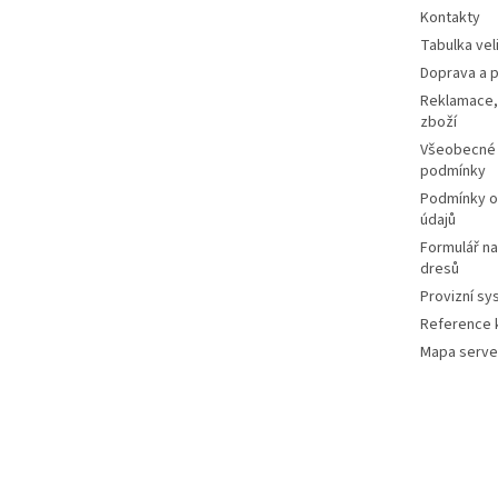
Kontakty
Tabulka vel
Doprava a p
Reklamace,
zboží
Všeobecné
podmínky
Podmínky o
údajů
Formulář n
dresů
Provizní sy
Reference k
Mapa serve