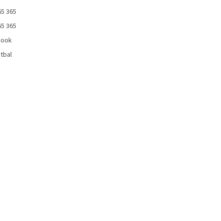
65 365
65 365
book
tbal