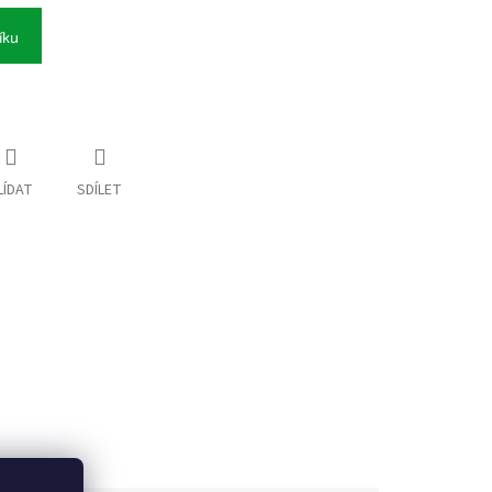
íku
LÍDAT
SDÍLET