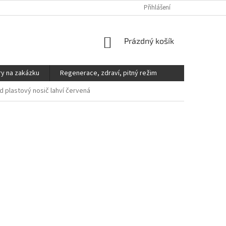
DOPRAVA A PLATBA
REKLAMACE, VÝMĚNY A VRÁCENÍ ZBOŽÍ
Přihlášení
V
NÁKUPNÍ
Prázdný košík
KOŠÍK
y na zakázku
Regenerace, zdraví, pitný režim
d plastový nosič lahví červená