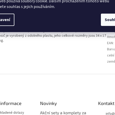
web používá soubory cookie. Dalším procházením tohoto webu
jete souhlas s jejich používáním.
avení
Souh
Dop
sportovních lahví, které mají maximální průměr 7,5 cm. S těmito
Kate
sič je vyrobený z odolného plastu, jeho celkové rozměry jsou 34 x 17
Hmot
kg.
EAN
:
Barv
celní
země
 informace
Novinky
Kontakt
 kladené dotazy
Akční sety a komplety za
info
@