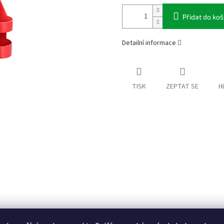
Přidat do koš
Detailní informace
TISK
ZEPTAT SE
H