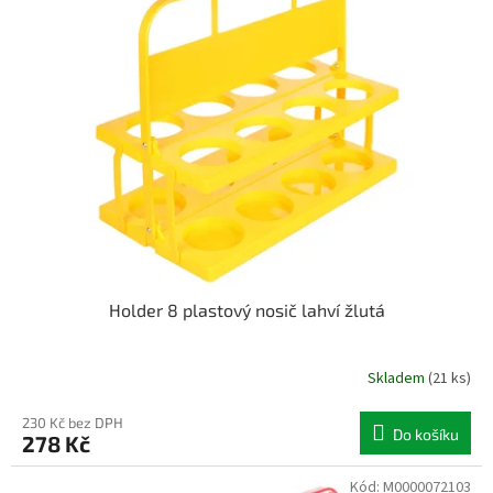
k
i
t
s
ů
p
r
o
d
u
k
t
ů
Holder 8 plastový nosič lahví žlutá
Skladem
(21 ks)
230 Kč bez DPH
Do košíku
278 Kč
Kód:
M0000072103