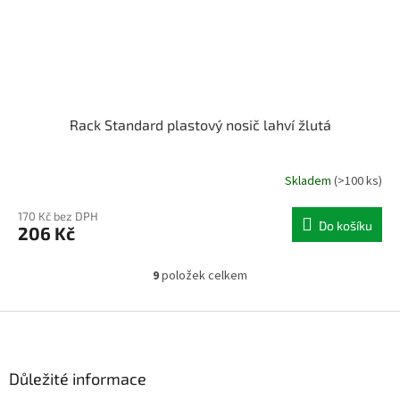
Rack Standard plastový nosič lahví žlutá
Skladem
(>100 ks)
170 Kč bez DPH
Do košíku
206 Kč
9
položek celkem
O
v
l
Z
á
á
d
p
a
a
Důležité informace
c
t