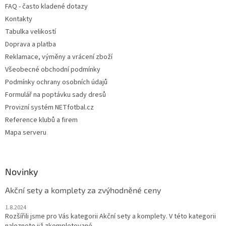
í
FAQ - často kladené dotazy
í
p
Kontakty
r
v
Tabulka velikostí
k
Doprava a platba
y
Reklamace, výměny a vrácení zboží
v
ý
Všeobecné obchodní podmínky
p
Podmínky ochrany osobních údajů
i
Formulář na poptávku sady dresů
s
u
Provizní systém NETfotbal.cz
Reference klubů a firem
Mapa serveru
Novinky
Akční sety a komplety za zvýhodněné ceny
1.8.2024
Rozšířili jsme pro Vás kategorii Akční sety a komplety. V této kategorii