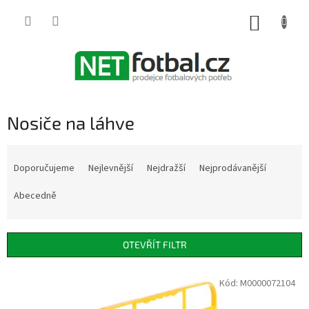
Přejít
na
NÁKUP
obsah
KOŠÍK
Nosiče na láhve
Ř
a
Doporučujeme
Nejlevnější
Nejdražší
Nejprodávanější
z
e
Abecedně
n
í
p
OTEVŘÍT FILTR
r
o
V
Kód:
M0000072104
d
ý
u
p