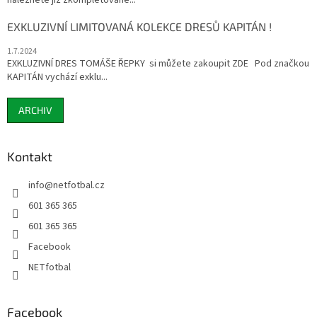
naleznete již zkompletované...
EXKLUZIVNÍ LIMITOVANÁ KOLEKCE DRESŮ KAPITÁN !
1.7.2024
EXKLUZIVNÍ DRES TOMÁŠE ŘEPKY si můžete zakoupit ZDE Pod značkou
KAPITÁN vychází exklu...
ARCHIV
Kontakt
info
@
netfotbal.cz
601 365 365
601 365 365
Facebook
NETfotbal
Facebook