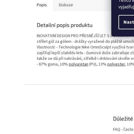
Tento 
Popis
Diskuze
vyjadřu
Nast
Detailní popis produktu
INOVATIVNÍ DESIGN PRO PŘESNĚJŠÍ LET S inovativním
střílet gól za gólem - drážky vyražené do pláště umožňu
Vlastnosti: - Technologie Nike OmniSculpt využívá tvar
zajišťují lepší stabilitu letu - Gumová duše zabraňuje
takže se dá při nahrávání, střelbě i driblování skvěle ov
- 67% guma, 10%
polyuretan
(PU), 13%
polyester
, 10%
Z
á
p
a
t
Důležité
í
FAQ - často