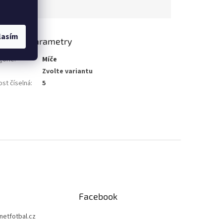
lasím
lňkové parametry
gorie
:
Míče
Zvolte variantu
ost číselná
:
5
Facebook
netfotbal.cz