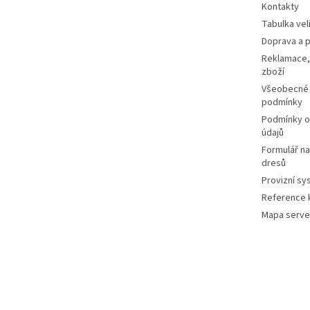
Kontakty
Tabulka vel
Doprava a p
Reklamace,
zboží
Všeobecné
podmínky
Podmínky o
údajů
Formulář n
dresů
Provizní sy
Reference k
Mapa serve