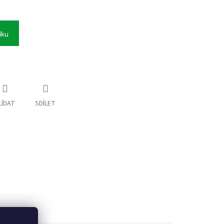
íku
LÍDAT
SDÍLET