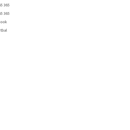
65 365
65 365
book
tbal