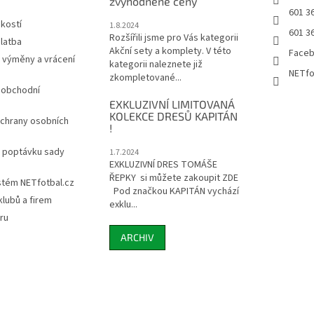
zvýhodněné ceny
601 3
ikostí
1.8.2024
601 3
Rozšířili jsme pro Vás kategorii
latba
Akční sety a komplety. V této
Face
 výměny a vrácení
kategorii naleznete již
NETfo
zkompletované...
 obchodní
EXKLUZIVNÍ LIMITOVANÁ
KOLEKCE DRESŮ KAPITÁN
chrany osobních
!
a poptávku sady
1.7.2024
EXKLUZIVNÍ DRES TOMÁŠE
ŘEPKY si můžete zakoupit ZDE
stém NETfotbal.cz
Pod značkou KAPITÁN vychází
lubů a firem
exklu...
ru
ARCHIV