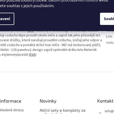
web používá soubory cookie. Dalším procházením tohoto webu
jete souhlas s jejich používáním.
avení
Souh
Dop
 fotbalovým míčem
Nike
Academy s technologií OmniSculpt budeš
Kate
jí vzduchu lépe proudit okolo míče a zajistí tak jeho přesnější let.
EAN
:
ované drážky, které narušují proudění vzduchu, snižují jeho odpor a
Velik
 ztrátě vzduchu a pomáhá držet tvar míče - Míč má texturovaný plášť,
ládat - 12ti panelový design zajistí optimální dráhu letu Materiál:
 etylenvinylacetát (
EVA
)
 informace
Novinky
Kontakt
 kladené dotazy
Akční sety a komplety za
info
@