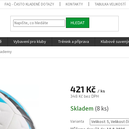
FAQ - ČASTO KLADENÉ DOTAZY
KONTAKTY
TABULKA VELIKOSTÍ
HLEDAT
ě
Vybavení pro kluby
Trénink a příprava
Klubové suvenýr
Academy
421 Kč
/ ks
348 Kč bez DPH
Měrná
Skladem
(8 ks)
cena:
Varianta