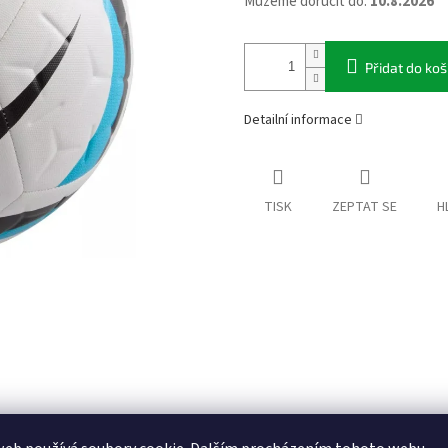
Můžeme doručit do:
10.8.2026
Přidat do koš
Detailní informace
TISK
ZEPTAT SE
H