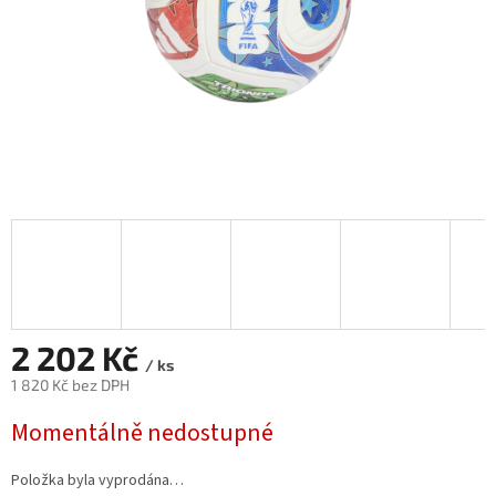
2 202 Kč
/ ks
1 820 Kč bez DPH
Měrná
Momentálně nedostupné
cena:
Položka byla vyprodána…