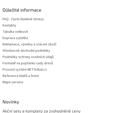
p
a
Důležité informace
t
FAQ - často kladené dotazy
í
Kontakty
Tabulka velikostí
Doprava a platba
Reklamace, výměny a vrácení zboží
Všeobecné obchodní podmínky
Podmínky ochrany osobních údajů
Formulář na poptávku sady dresů
Provizní systém NETfotbal.cz
Reference klubů a firem
Mapa serveru
Novinky
Akční sety a komplety za zvýhodněné ceny