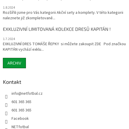
1.8.2024
Rozšířili jsme pro Vás kategorii Akční sety a komplety. V této kategorii
naleznete již zkompletované...
EXKLUZIVNÍ LIMITOVANÁ KOLEKCE DRESŮ KAPITÁN !
1.7.2024
EXKLUZIVNÍ DRES TOMÁŠE ŘEPKY si můžete zakoupit ZDE Pod značkou
KAPITÁN vychází exklu...
ARCHIV
Kontakt
info
@
netfotbal.cz
601 365 365
601 365 365
Facebook
NETfotbal