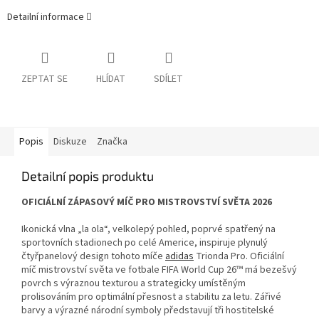
Detailní informace
ZEPTAT SE
HLÍDAT
SDÍLET
Popis
Diskuze
Značka
Detailní popis produktu
OFICIÁLNÍ ZÁPASOVÝ MÍČ PRO MISTROVSTVÍ SVĚTA 2026
Ikonická vlna „la ola“, velkolepý pohled, poprvé spatřený na
sportovních stadionech po celé Americe, inspiruje plynulý
čtyřpanelový design tohoto míče
adidas
Trionda Pro. Oficiální
míč mistrovství světa ve fotbale FIFA World Cup 26™ má bezešvý
povrch s výraznou texturou a strategicky umístěným
prolisováním pro optimální přesnost a stabilitu za letu. Zářivé
barvy a výrazné národní symboly představují tři hostitelské