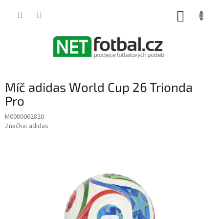
Přejít
na
NÁKUP
obsah
KOŠÍK
Míč adidas World Cup 26 Trionda
Pro
M0000062820
Značka:
adidas