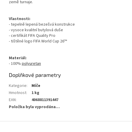
země turnaje.
Vlastnosti:
- tepelně lepená bezešvá konstrukce
- vysoce kvalitní butylová duše
- certifikát FIFA Quality Pro
- tištěné logo FIFA World Cup 26™
Materiál:
- 100%
polyuretan
Doplňkové parametry
Kategorie
:
Míče
Hmotnost
:
1 kg
EAN
:
4068811391447
Položka byla vyprodána…
Z
á