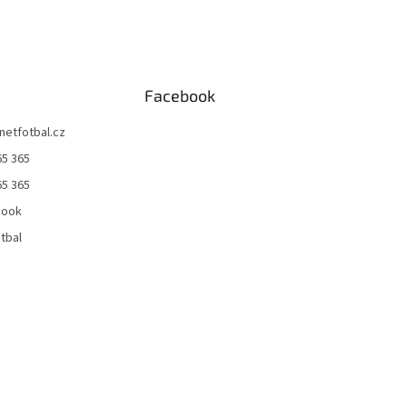
Facebook
netfotbal.cz
65 365
65 365
book
tbal