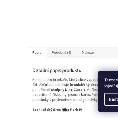
Popis
Podobné (4)
Diskuze
Detailní popis produktu
Tento 
Komplet pro brankáře, který chce vypadat dobře mezi 
2XL. Akční set obsahuje
brankářský dres
Nike
Park I
vyjadřu
ponožkové
stulpny
Nike
Classic
. V případě zájmu o 
dvouciferné číslo, styl písma a barvu. Pokud Vám nev
Nast
poznámky v posledním kroku objednávky a cena bude
Brankářský dres
Nike
Park IV