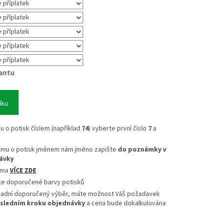
iantu
íku
mu o potisk číslem (například
74
) vyberte první číslo
7
a
ájmu o potisk jménem nám jméno zapište
do poznámky v
ávky
sma
VÍCE ZDE
te doporučené barvy potisků
ladní doporučený výběr, máte možnost Váš požadavek
sledním kroku objednávky
a cena bude dokalkulována