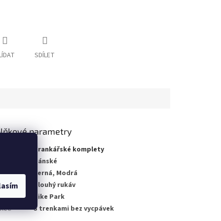
LÍDAT
SDÍLET
lňkové parametry
gorie
:
Brankářské komplety
no pro
:
Pánské
a
:
Černá, Modrá
a rukávu
:
Dlouhý rukáv
lasím
kce
:
Nike Park
let
:
S trenkami bez vycpávek