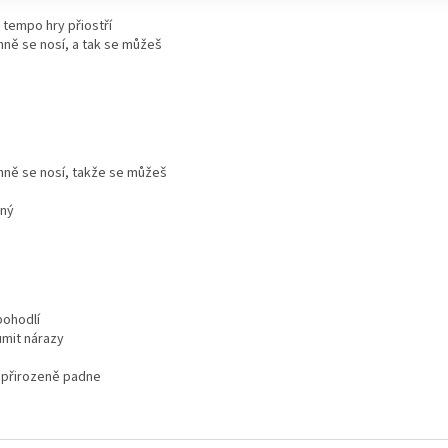
 tempo hry přiostří
mně se nosí, a tak se můžeš
jemně se nosí, takže se můžeš
šný
 pohodlí
umit nárazy
 přirozeně padne