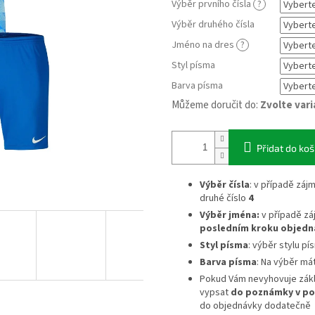
Výběr prvního čísla
?
Výběr druhého čísla
Jméno na dres
?
Styl písma
Barva písma
Můžeme doručit do:
Zvolte var
Přidat do koš
Výběr čísla
: v případě záj
druhé číslo
4
Výběr jména:
v případě z
posledním kroku objedn
Styl písma
: výběr stylu pí
Barva písma
: Na výběr má
Pokud Vám nevyhovuje zák
vypsat
do poznámky v po
do objednávky dodatečně