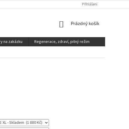
DOPRAVA A PLATBA
REKLAMACE, VÝMĚNY A VRÁCENÍ ZBOŽÍ
Přihlášení
V
NÁKUPNÍ
Prázdný košík
KOŠÍK
y na zakázku
Regenerace, zdraví, pitný režim