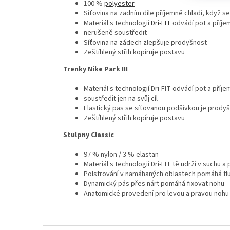
100 %
polyester
Síťovina na zadním díle příjemně chladí, když se
Materiál s technologií
Dri-FIT
odvádí pot a příje
nerušeně soustředit
Síťovina na zádech zlepšuje prodyšnost
Zeštíhlený střih kopíruje postavu
Trenky Nike Park III
Materiál s technologií Dri-FIT odvádí pot a pří
soustředit jen na svůj cíl
Elastický pas se síťovanou podšívkou je prody
Zeštíhlený střih kopíruje postavu
Stulpny Classic
97 % nylon / 3 % elastan
Materiál s technologií Dri-FIT tě udrží v suchu a
Polstrování v namáhaných oblastech pomáhá tl
Dynamický pás přes nárt pomáhá fixovat nohu
Anatomické provedení pro levou a pravou nohu