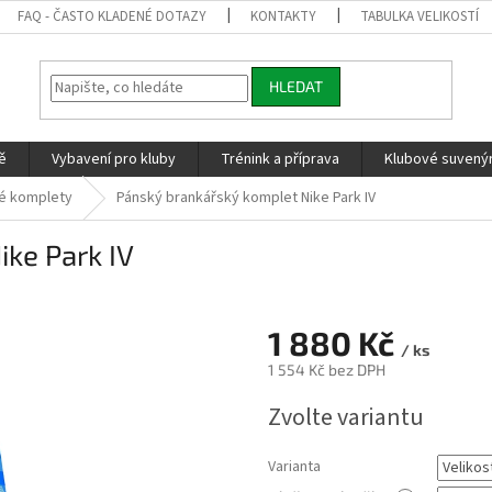
FAQ - ČASTO KLADENÉ DOTAZY
KONTAKTY
TABULKA VELIKOSTÍ
HLEDAT
ě
Vybavení pro kluby
Trénink a příprava
Klubové suvenýr
é komplety
Pánský brankářský komplet Nike Park IV
ke Park IV
1 880 Kč
/ ks
1 554 Kč
bez DPH
Měrná
Zvolte variantu
cena:
Varianta