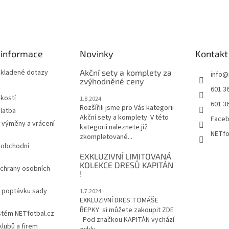
 informace
Novinky
Kontakt
 kladené dotazy
Akční sety a komplety za
info
@
zvýhodněné ceny
601 3
ikostí
1.8.2024
601 3
Rozšířili jsme pro Vás kategorii
latba
Akční sety a komplety. V této
Face
 výměny a vrácení
kategorii naleznete již
NETfo
zkompletované...
 obchodní
EXKLUZIVNÍ LIMITOVANÁ
KOLEKCE DRESŮ KAPITÁN
chrany osobních
!
a poptávku sady
1.7.2024
EXKLUZIVNÍ DRES TOMÁŠE
ŘEPKY si můžete zakoupit ZDE
stém NETfotbal.cz
Pod značkou KAPITÁN vychází
lubů a firem