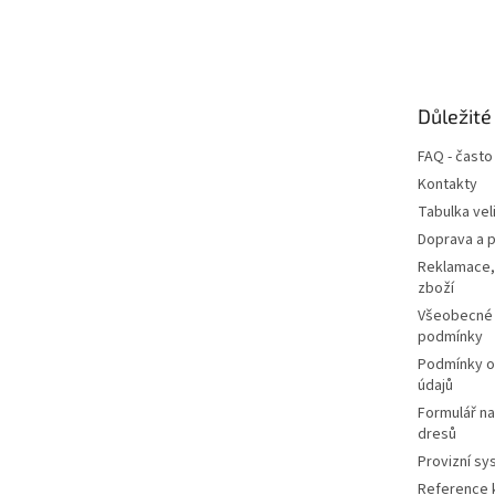
Z
á
p
a
t
Důležité
í
FAQ - často
Kontakty
Tabulka vel
Doprava a p
Reklamace,
zboží
Všeobecné
podmínky
Podmínky o
údajů
Formulář n
dresů
Provizní sy
Reference k