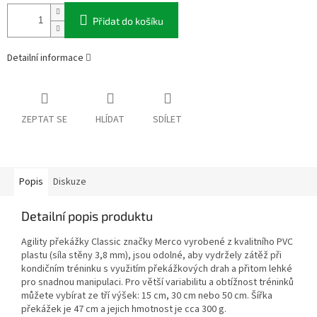
Přidat do košíku
Detailní informace
ZEPTAT SE
HLÍDAT
SDÍLET
Popis
Diskuze
Detailní popis produktu
Agility překážky Classic značky Merco vyrobené z kvalitního PVC
plastu (síla stěny 3,8 mm), jsou odolné, aby vydržely zátěž při
kondičním tréninku s využitím překážkových drah a přitom lehké
pro snadnou manipulaci. Pro větší variabilitu a obtížnost tréninků
můžete vybírat ze tří výšek: 15 cm, 30 cm nebo 50 cm. Šířka
překážek je 47 cm a jejich hmotnost je cca 300 g.