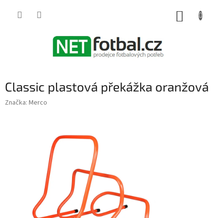
Přejít
na
NÁKUP
obsah
KOŠÍK
Classic plastová překážka oranžová
Značka:
Merco