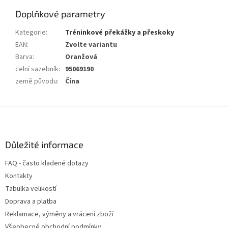
Doplňkové parametry
Kategorie
:
Tréninkové překážky a přeskoky
EAN
:
Zvolte variantu
Barva
:
Oranžová
celní sazebník
:
95069190
země původu
:
Čína
Z
á
p
a
Důležité informace
t
FAQ - často kladené dotazy
í
Kontakty
Tabulka velikostí
Doprava a platba
Reklamace, výměny a vrácení zboží
Všeobecné obchodní podmínky