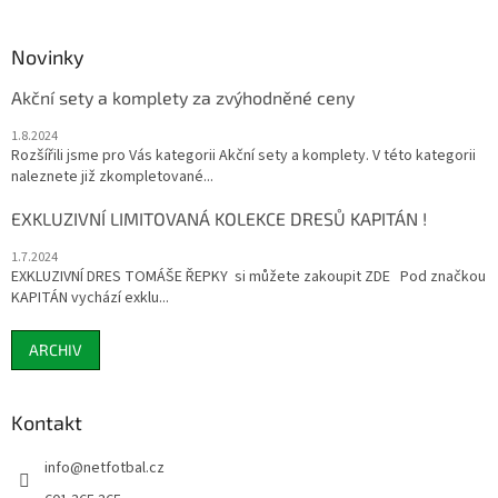
Novinky
Akční sety a komplety za zvýhodněné ceny
1.8.2024
Rozšířili jsme pro Vás kategorii Akční sety a komplety. V této kategorii
naleznete již zkompletované...
EXKLUZIVNÍ LIMITOVANÁ KOLEKCE DRESŮ KAPITÁN !
1.7.2024
EXKLUZIVNÍ DRES TOMÁŠE ŘEPKY si můžete zakoupit ZDE Pod značkou
KAPITÁN vychází exklu...
ARCHIV
Kontakt
info
@
netfotbal.cz