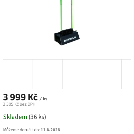
3 999 Kč
/ ks
3 305 Kč bez DPH
Měrná
Skladem
(36 ks)
cena:
Můžeme doručit do:
11.8.2026