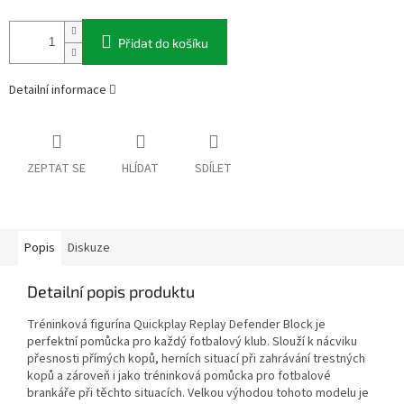
Přidat do košíku
Detailní informace
ZEPTAT SE
HLÍDAT
SDÍLET
Popis
Diskuze
Detailní popis produktu
Tréninková figurína Quickplay Replay Defender Block je
perfektní pomůcka pro každý fotbalový klub. Slouží k nácviku
přesnosti přímých kopů, herních situací při zahrávání trestných
kopů a zároveň i jako tréninková pomůcka pro fotbalové
brankáře při těchto situacích. Velkou výhodou tohoto modelu je