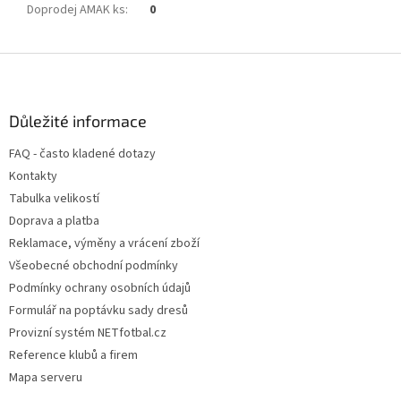
Doprodej AMAK ks
:
0
Z
á
p
a
Důležité informace
t
FAQ - často kladené dotazy
í
Kontakty
Tabulka velikostí
Doprava a platba
Reklamace, výměny a vrácení zboží
Všeobecné obchodní podmínky
Podmínky ochrany osobních údajů
Formulář na poptávku sady dresů
Provizní systém NETfotbal.cz
Reference klubů a firem
Mapa serveru