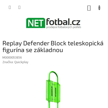
Přejít
na
NÁKUP
obsah
KOŠÍK
Replay Defender Block teleskopická
figurína se základnou
M0000053856
Značka:
Quickplay