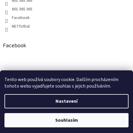
601 365 365
601 365 365
Facebook
NETfotbal
Facebook
Tento web používá soubory cookie. Dalším procházením
tohoto webu vyjadřujete souhlas s jejich používáním.
Nastavení
Vytvořil Shoptet
Souhlasím
Copyright 2026
NETfotbal.cz
. Všechna práva vyhrazena.