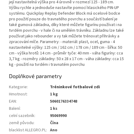
její nastavitelná výška pro 4 úrovně v rozmezí 125 - 189 cm.
Výšku rychle a jednoduše nastavíte pomocí klasického PIN-UP
systému. Quickplay Replay Defender Block má ocelové bodce
pro použití pouze do travnatého povrchu a součástí balení je
také gumová základna, díky které můžete figurínu používat i na
tvrdém povrchu - v hale či na umělém trávníku. Základnu lze také
používat jako rebounder a vy tak můžete trénovat přihrávky a
zpracování míče. Parametry: - materiál: plast, ocel, guma - 4
nastavitelné výšky: 125 cm / 162 cm / 178 cm / 189 cm - šířka: 50
cm - výška hrotů: 14 cm - průměr tyče: 40 mm - váha figuríny: cca
3,7 kg - rozměry základny: 50 x 28 x 17 cm - váha základny: cca 15
kg - použití na tvrdém i travnatém povrchu
Doplňkové parametry
Kategorie
:
Tréninkové fotbalové zdi
Hmotnost
:
1 kg
EAN
:
5060176334748
Balení
:
1 ks
celní sazebník
:
95069990
země původu
:
Čína
blacklist ALLEGRO.PL
:
Ano