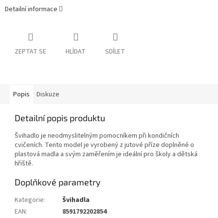
Detailní informace
ZEPTAT SE
HLÍDAT
SDÍLET
Popis
Diskuze
Detailní popis produktu
Švihadlo je neodmyslitelným pomocníkem při kondičních
cvičeních. Tento model je vyrobený z jutové příze doplněné o
plastová madla a svým zaměřením je ideální pro školy a dětská
hřiště.
Doplňkové parametry
Kategorie
:
Švihadla
EAN
:
8591792202854