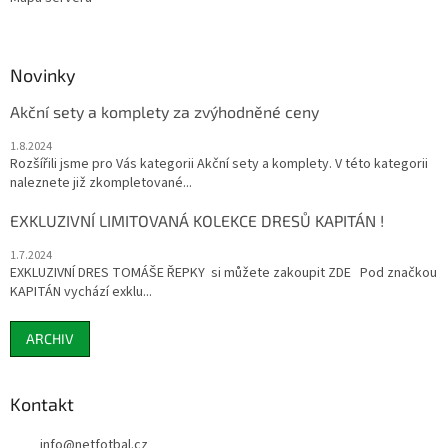
Novinky
Akční sety a komplety za zvýhodněné ceny
1.8.2024
Rozšířili jsme pro Vás kategorii Akční sety a komplety. V této kategorii
naleznete již zkompletované...
EXKLUZIVNÍ LIMITOVANÁ KOLEKCE DRESŮ KAPITÁN !
1.7.2024
EXKLUZIVNÍ DRES TOMÁŠE ŘEPKY si můžete zakoupit ZDE Pod značkou
KAPITÁN vychází exklu...
ARCHIV
Kontakt
info
@
netfotbal.cz