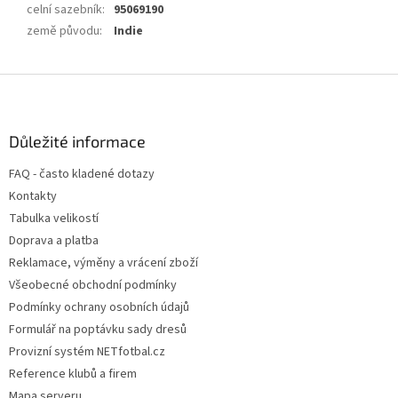
celní sazebník
:
95069190
země původu
:
Indie
Z
á
p
a
Důležité informace
t
FAQ - často kladené dotazy
í
Kontakty
Tabulka velikostí
Doprava a platba
Reklamace, výměny a vrácení zboží
Všeobecné obchodní podmínky
Podmínky ochrany osobních údajů
Formulář na poptávku sady dresů
Provizní systém NETfotbal.cz
Reference klubů a firem
Mapa serveru