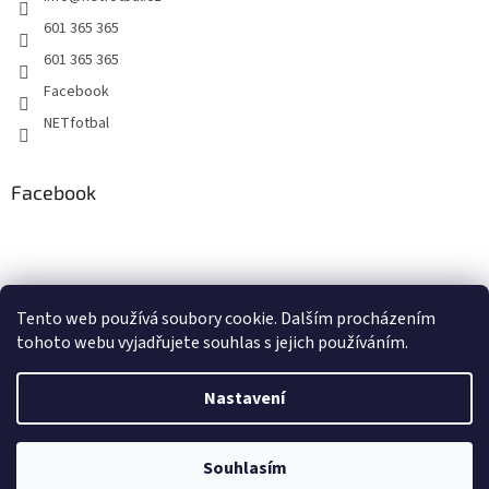
601 365 365
601 365 365
Facebook
NETfotbal
Facebook
Tento web používá soubory cookie. Dalším procházením
tohoto webu vyjadřujete souhlas s jejich používáním.
Nastavení
Vytvořil Shoptet
Souhlasím
Copyright 2026
NETfotbal.cz
. Všechna práva vyhrazena.