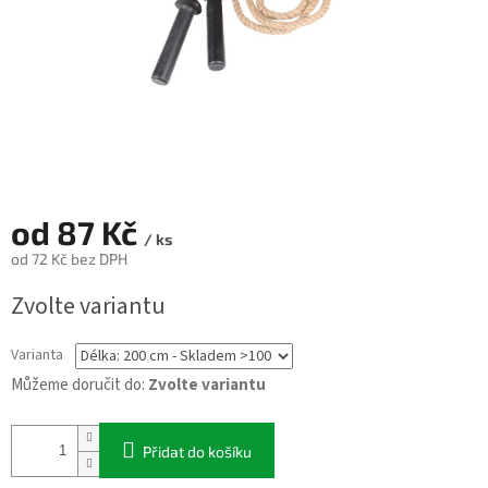
od
87 Kč
/ ks
od
72 Kč
bez DPH
Měrná
Zvolte variantu
cena:
Varianta
Můžeme doručit do:
Zvolte variantu
Přidat do košíku