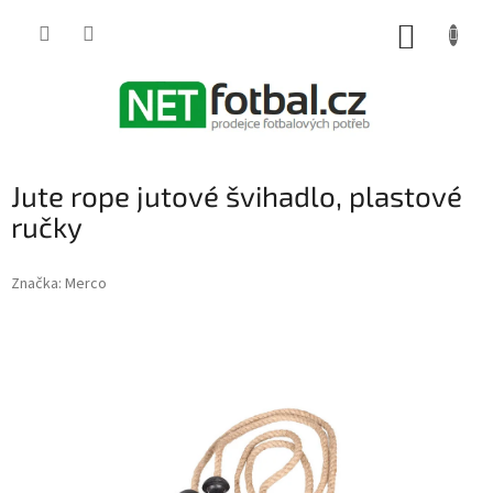
Přejít
na
NÁKUP
obsah
KOŠÍK
Jute rope jutové švihadlo, plastové
ručky
Značka:
Merco