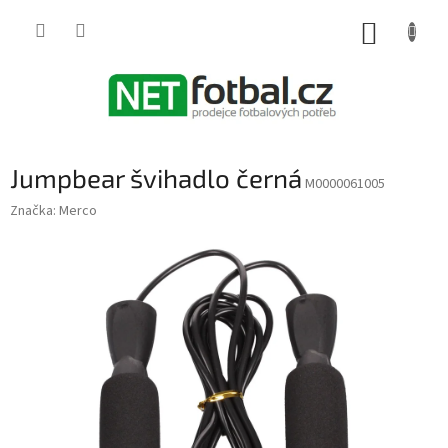
Přejít
na
NÁKUP
obsah
KOŠÍK
Jumpbear švihadlo černá
M0000061005
Značka:
Merco