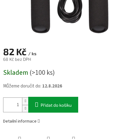
82 Kč
/ ks
68 Kč bez DPH
Měrná
Skladem
(>100 ks)
cena:
Můžeme doručit do:
12.8.2026
Přidat do košíku
Detailní informace