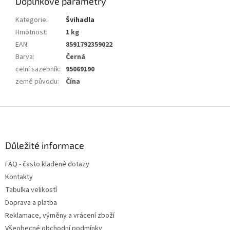
Doplňkové parametry
Kategorie
:
Švihadla
Hmotnost
:
1 kg
EAN
:
8591792359022
Barva
:
Černá
celní sazebník
:
95069190
země původu
:
Čína
Z
á
p
a
Důležité informace
t
FAQ - často kladené dotazy
í
Kontakty
Tabulka velikostí
Doprava a platba
Reklamace, výměny a vrácení zboží
Všeobecné obchodní podmínky