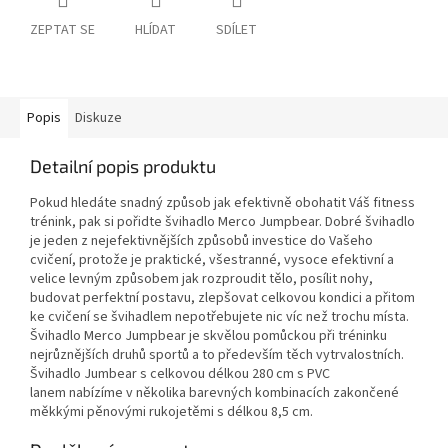
ZEPTAT SE
HLÍDAT
SDÍLET
Popis
Diskuze
Detailní popis produktu
Pokud hledáte snadný způsob jak efektivně obohatit Váš fitness
trénink, pak si pořidte švihadlo Merco Jumpbear. Dobré švihadlo
je jeden z nejefektivnějších způsobů investice do Vašeho
cvičení, protože je praktické, všestranné, vysoce efektivní a
velice levným způsobem jak rozproudit tělo, posílit nohy,
budovat perfektní postavu, zlepšovat celkovou kondici a přitom
ke cvičení se švihadlem nepotřebujete nic víc než trochu místa.
Švihadlo Merco Jumpbear je skvělou pomůckou při tréninku
nejrůznějších druhů sportů a to především těch vytrvalostních.
Švihadlo Jumbear s celkovou délkou 280 cm s PVC
lanem nabízíme v několika barevných kombinacích zakončené
měkkými pěnovými rukojetěmi s délkou 8,5 cm.