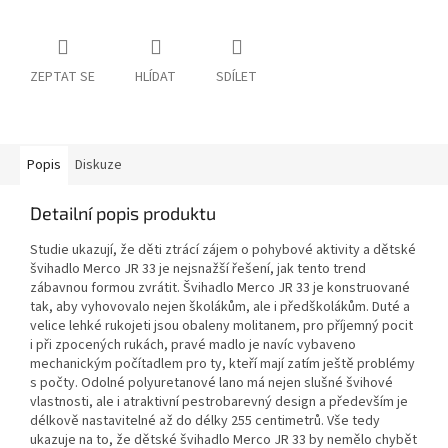
ZEPTAT SE
HLÍDAT
SDÍLET
Popis
Diskuze
Detailní popis produktu
Studie ukazují, že děti ztrácí zájem o pohybové aktivity a dětské
švihadlo Merco JR 33 je nejsnažší řešení, jak tento trend
zábavnou formou zvrátit. Švihadlo Merco JR 33 je konstruované
tak, aby vyhovovalo nejen školákům, ale i předškolákům. Duté a
velice lehké rukojeti jsou obaleny molitanem, pro příjemný pocit
i při zpocených rukách, pravé madlo je navíc vybaveno
mechanickým počítadlem pro ty, kteří mají zatím ještě problémy
s počty. Odolné polyuretanové lano má nejen slušné švihové
vlastnosti, ale i atraktivní pestrobarevný design a především je
délkově nastavitelné až do délky 255 centimetrů. Vše tedy
ukazuje na to, že dětské švihadlo Merco JR 33 by nemělo chybět