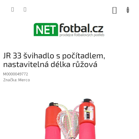
Přejít
na
NÁKUP
obsah
KOŠÍK
JR 33 švihadlo s počítadlem,
nastavitelná délka růžová
M0000049772
Značka:
Merco