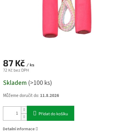
87 Kč
/ ks
72 Kč bez DPH
Měrná
Skladem
(>100 ks)
cena:
Můžeme doručit do:
11.8.2026
Přidat do košíku
Detailní informace