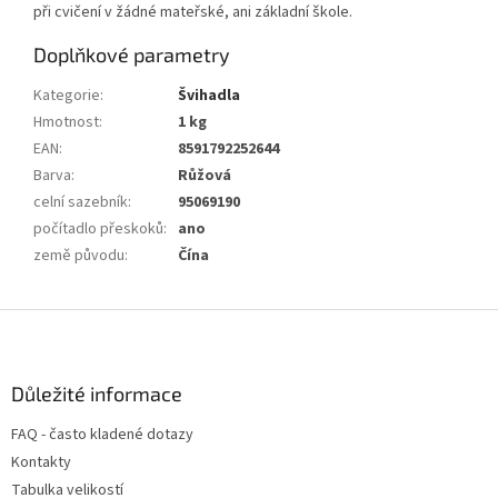
při cvičení v žádné mateřské, ani základní škole.
Doplňkové parametry
Kategorie
:
Švihadla
Hmotnost
:
1 kg
EAN
:
8591792252644
Barva
:
Růžová
celní sazebník
:
95069190
počítadlo přeskoků
:
ano
země původu
:
Čína
Z
á
p
a
Důležité informace
t
FAQ - často kladené dotazy
í
Kontakty
Tabulka velikostí