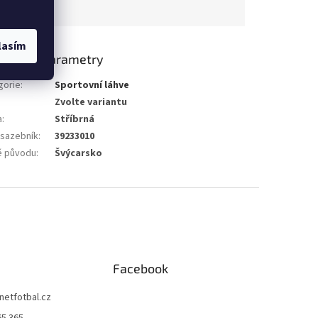
lasím
lňkové parametry
gorie
:
Sportovní láhve
Zvolte variantu
a
:
Stříbrná
 sazebník
:
39233010
 původu
:
Švýcarsko
Facebook
netfotbal.cz