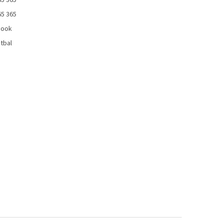
65 365
65 365
book
tbal