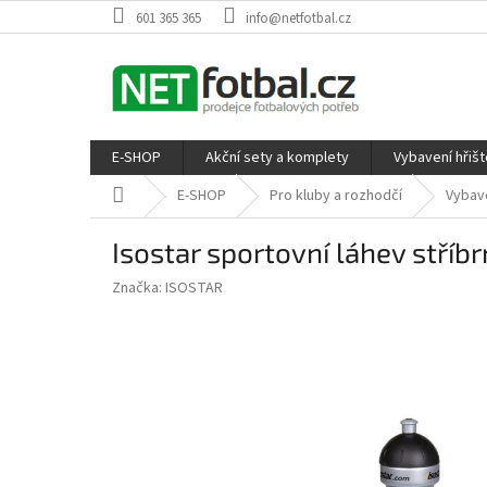
Přejít
601 365 365
info@netfotbal.cz
na
obsah
E-SHOP
Akční sety a komplety
Vybavení hřišt
Domů
E-SHOP
Pro kluby a rozhodčí
Vybav
Isostar sportovní láhev stříb
Značka:
ISOSTAR