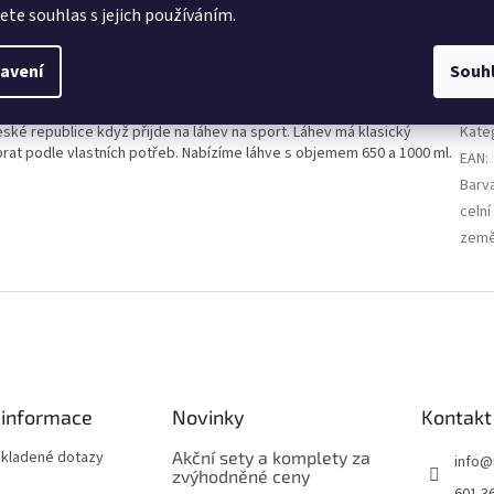
jete souhlas s jejich používáním.
avení
Souh
Dop
České republice když přijde na láhev na sport. Láhev má klasický
Kate
rat podle vlastních potřeb. Nabízíme láhve s objemem 650 a 1000 ml.
EAN
:
Barv
celní
země
 informace
Novinky
Kontakt
 kladené dotazy
Akční sety a komplety za
info
@
zvýhodněné ceny