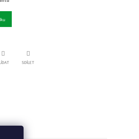
iantu
íku
LÍDAT
SDÍLET