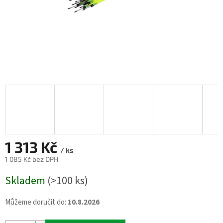
1 313 Kč
/ ks
1 085 Kč bez DPH
Měrná
Skladem
(>100 ks)
cena:
Můžeme doručit do:
10.8.2026