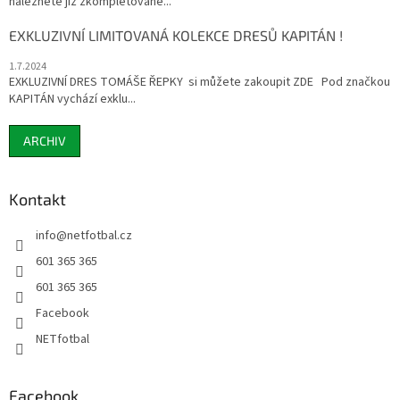
naleznete již zkompletované...
EXKLUZIVNÍ LIMITOVANÁ KOLEKCE DRESŮ KAPITÁN !
1.7.2024
EXKLUZIVNÍ DRES TOMÁŠE ŘEPKY si můžete zakoupit ZDE Pod značkou
KAPITÁN vychází exklu...
ARCHIV
Kontakt
info
@
netfotbal.cz
601 365 365
601 365 365
Facebook
NETfotbal
Facebook