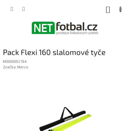
Přejít
na
NÁKUP
obsah
KOŠÍK
Pack Flexi 160 slalomové tyče
M0000051784
Značka:
Merco