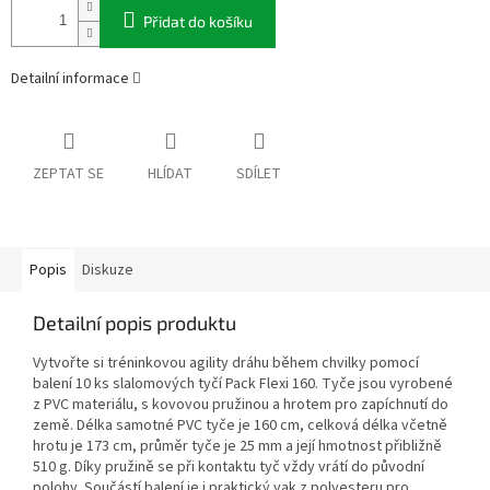
Přidat do košíku
Detailní informace
ZEPTAT SE
HLÍDAT
SDÍLET
Popis
Diskuze
Detailní popis produktu
Vytvořte si tréninkovou agility dráhu během chvilky pomocí
balení 10 ks slalomových tyčí Pack Flexi 160. Tyče jsou vyrobené
z PVC materiálu, s kovovou pružinou a hrotem pro zapíchnutí do
země. Délka samotné PVC tyče je 160 cm, celková délka včetně
hrotu je 173 cm, průměr tyče je 25 mm a její hmotnost přibližně
510 g. Díky pružině se při kontaktu tyč vždy vrátí do původní
polohy. Součástí balení je i praktický vak z polyesteru pro