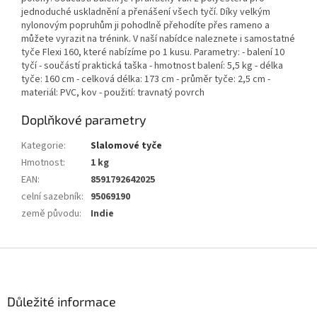
jednoduché uskladnění a přenášení všech tyčí. Díky velkým
nylonovým popruhům ji pohodlně přehodíte přes rameno a
můžete vyrazit na trénink. V naší nabídce naleznete i samostatné
tyče Flexi 160, které nabízíme po 1 kusu. Parametry: - balení 10
tyčí - součástí praktická taška - hmotnost balení: 5,5 kg - délka
tyče: 160 cm - celková délka: 173 cm - průměr tyče: 2,5 cm -
materiál: PVC, kov - použití: travnatý povrch
Doplňkové parametry
Kategorie
:
Slalomové tyče
Hmotnost
:
1 kg
EAN
:
8591792642025
celní sazebník
:
95069190
země původu
:
Indie
Z
á
p
a
Důležité informace