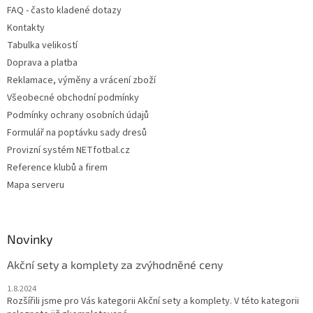
t
FAQ - často kladené dotazy
í
Kontakty
Tabulka velikostí
Doprava a platba
Reklamace, výměny a vrácení zboží
Všeobecné obchodní podmínky
Podmínky ochrany osobních údajů
Formulář na poptávku sady dresů
Provizní systém NETfotbal.cz
Reference klubů a firem
Mapa serveru
Novinky
Akční sety a komplety za zvýhodněné ceny
1.8.2024
Rozšířili jsme pro Vás kategorii Akční sety a komplety. V této kategorii