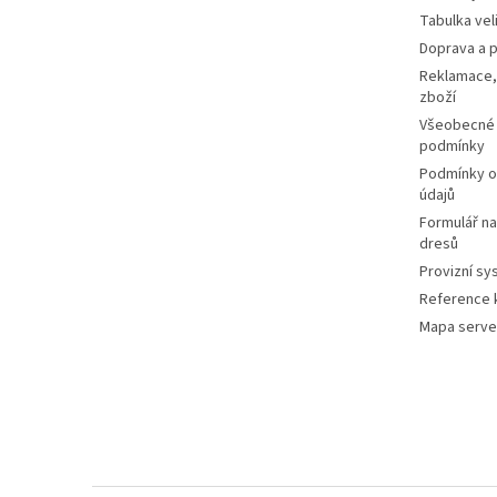
Tabulka vel
Doprava a p
Reklamace,
zboží
Všeobecné
podmínky
Podmínky o
údajů
Formulář n
dresů
Provizní sy
Reference k
Mapa serve