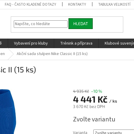
FAQ - ČASTO KLADENÉ DOTAZY
KONTAKTY
TABULKA VELIKOSTÍ
HLEDAT
ě
Vybavení pro kluby
Trénink a příprava
Klubové suvenýr
pen
Akční sada stulpen Nike Classic II (15 ks)
 II (15 ks)
4 935 Kč
–10 %
4 441 Kč
/ ks
3 670 Kč bez DPH
Měrná
Zvolte variantu
cena:
Varianta