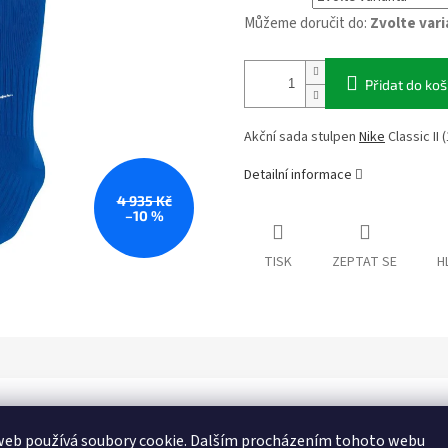
Můžeme doručit do:
Zvolte var
Přidat do koš
Akční sada stulpen
Nike
Classic II 
Detailní informace
4 935 Kč
–10 %
TISK
ZEPTAT SE
H
Dop
web používá soubory cookie. Dalším procházením tohoto webu