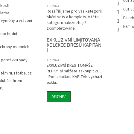
601 3
ikostí
1.8.2024
601 3
Rozšířili jsme pro Vás kategorii
latba
Akční sety a komplety. V této
Face
 výměny a vrácení
kategorii naleznete již
NETfo
zkompletované...
 obchodní
EXKLUZIVNÍ LIMITOVANÁ
KOLEKCE DRESŮ KAPITÁN
chrany osobních
!
a poptávku sady
1.7.2024
EXKLUZIVNÍ DRES TOMÁŠE
ŘEPKY si můžete zakoupit ZDE
stém NETfotbal.cz
Pod značkou KAPITÁN vychází
lubů a firem
exklu...
ru
ARCHIV