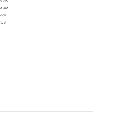
65 365
65 365
book
tbal