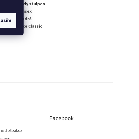
gorie
:
Sady stulpen
no pro
:
Unisex
a
:
Modrá
lasím
kce
:
Nike Classic
Facebook
netfotbal.cz