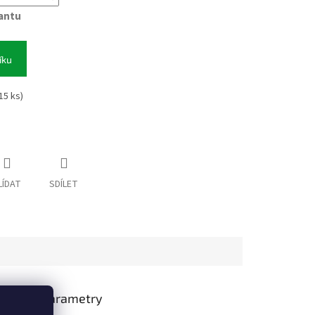
iantu
íku
(15 ks)
LÍDAT
SDÍLET
lňkové parametry