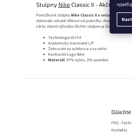
Stulpny
Nike
Classic II - Akční set 15
vyjadřu
Ponožkové stulpny
Nike Classic II v setu 15 ks
za zvý
Nast
dokonale odvádí vlhkost od pokožky. Anatomicky tvaro
nártu. Hlavní výhodou těchto stulpen je široká škála b
Technologie Dri-Fit
Anatomicky tvarované L/P
Žebrování na achilovce a na nártu
Kontrastní Logo Nike
Materiál
: 97% nylon, 3% spandex
Z
á
p
a
t
Důležité
í
FAQ - často
Kontakty