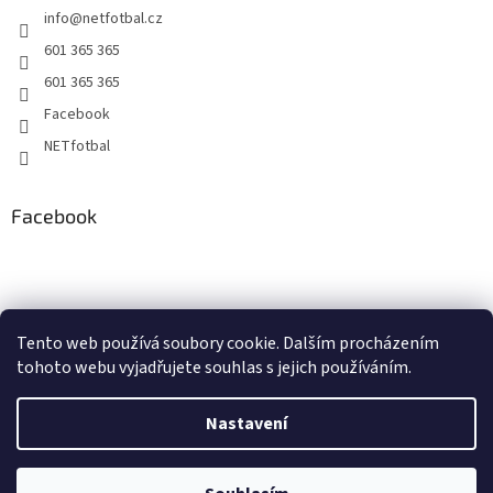
info
@
netfotbal.cz
601 365 365
601 365 365
Facebook
NETfotbal
Facebook
Tento web používá soubory cookie. Dalším procházením
tohoto webu vyjadřujete souhlas s jejich používáním.
Nastavení
Vytvořil Shoptet