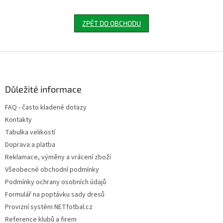
ZPĚT DO OBCHODU
Z
á
p
a
Důležité informace
t
FAQ - často kladené dotazy
í
Kontakty
Tabulka velikostí
Doprava a platba
Reklamace, výměny a vrácení zboží
Všeobecné obchodní podmínky
Podmínky ochrany osobních údajů
Formulář na poptávku sady dresů
Provizní systém NETfotbal.cz
Reference klubů a firem