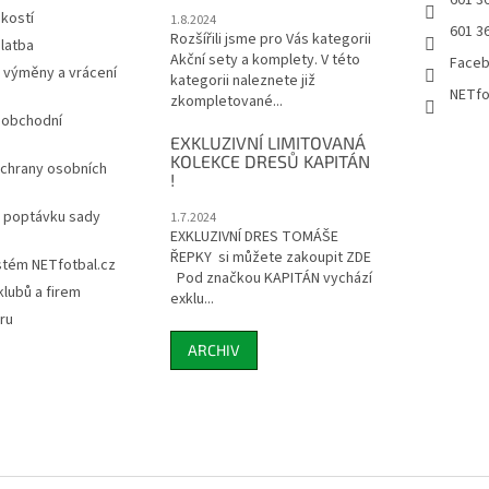
601 3
ikostí
1.8.2024
601 3
Rozšířili jsme pro Vás kategorii
latba
Akční sety a komplety. V této
Face
 výměny a vrácení
kategorii naleznete již
NETfo
zkompletované...
 obchodní
EXKLUZIVNÍ LIMITOVANÁ
KOLEKCE DRESŮ KAPITÁN
chrany osobních
!
a poptávku sady
1.7.2024
EXKLUZIVNÍ DRES TOMÁŠE
ŘEPKY si můžete zakoupit ZDE
stém NETfotbal.cz
Pod značkou KAPITÁN vychází
lubů a firem
exklu...
ru
ARCHIV