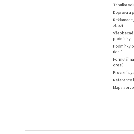
Tabulka vel
Doprava a p
Reklamace,
zboží
Všeobecné
podmínky
Podmínky o
údajů
Formulář n
dresů
Provizní sy
Reference k
Mapa serve