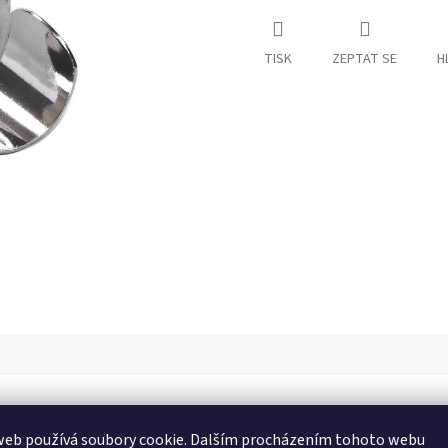
TISK
ZEPTAT SE
H
Dop
web používá soubory cookie. Dalším procházením tohoto webu