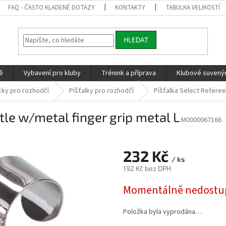
FAQ - ČASTO KLADENÉ DOTAZY
KONTAKTY
TABULKA VELIKOSTÍ
HLEDAT
ě
Vybavení pro kluby
Trénink a příprava
Klubové suvenýr
ky pro rozhodčí
Píšťalky pro rozhodčí
Píšťalka Select Referee
tle w/metal finger grip metal L
M0000067166
232 Kč
/ ks
192 Kč bez DPH
Měrná
Momentálně nedostu
cena:
Položka byla vyprodána…