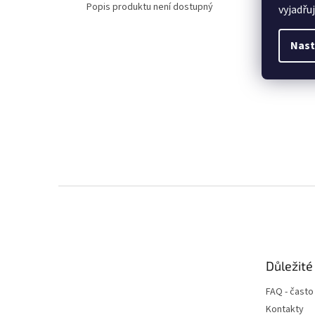
Popis produktu není dostupný
vyjadřu
Nast
Z
á
p
a
t
Důležité
í
FAQ - často
Kontakty