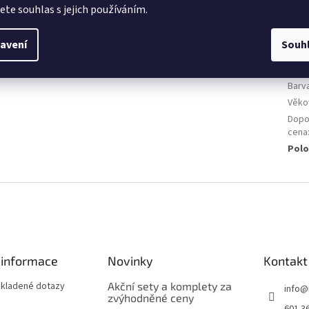
jete souhlas s jejich používáním.
Kate
Hmot
avení
Souh
EAN
:
Urče
Barv
Věko
Dopo
cena
Polo
 informace
Novinky
Kontakt
 kladené dotazy
Akční sety a komplety za
info
@
zvýhodněné ceny