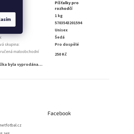
Píšťalky pro
gorie
:
rozhodčí
nost
:
1 kg
lasím
5703543201594
no pro
:
Unisex
a
:
Šedá
vá skupina
:
Pro dospělé
ručená maloobchodní
250 Kč
:
žka byla vyprodána…
Facebook
netfotbal.cz