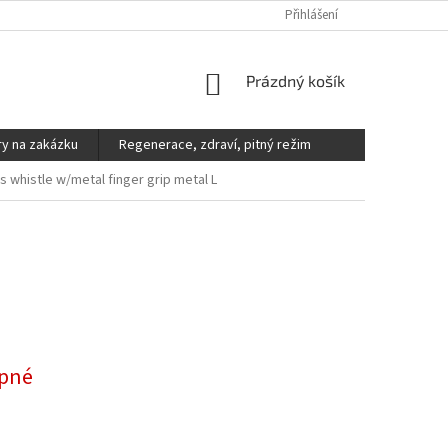
DOPRAVA A PLATBA
REKLAMACE, VÝMĚNY A VRÁCENÍ ZBOŽÍ
Přihlášení
V
NÁKUPNÍ
Prázdný košík
KOŠÍK
y na zakázku
Regenerace, zdraví, pitný režim
s whistle w/metal finger grip metal L
pné