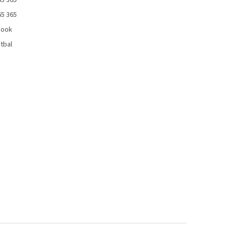
65 365
65 365
book
tbal