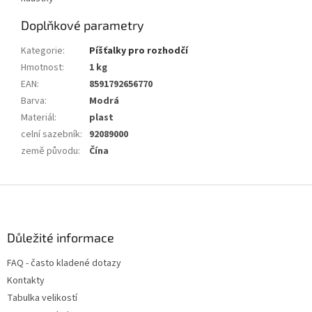
Doplňkové parametry
Kategorie
:
Píšťalky pro rozhodčí
Hmotnost
:
1 kg
EAN
:
8591792656770
Barva
:
Modrá
Materiál
:
plast
celní sazebník
:
92089000
země původu
:
Čína
Z
á
p
a
Důležité informace
t
FAQ - často kladené dotazy
í
Kontakty
Tabulka velikostí