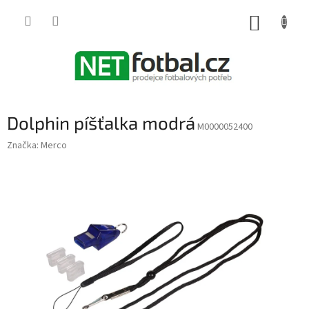
Přejít
na
NÁKUP
obsah
KOŠÍK
Dolphin píšťalka modrá
M0000052400
Značka:
Merco