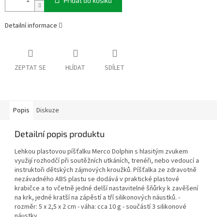
Přidat do košíku
Detailní informace
ZEPTAT SE
HLÍDAT
SDÍLET
Popis
Diskuze
Detailní popis produktu
Lehkou plastovou píšťalku Merco Dolphin s hlasitým zvukem
využijí rozhodčí při soutěžních utkáních, trenéři, nebo vedoucí a
instruktoři dětských zájmových kroužků. Píšťalka ze zdravotně
nezávadného ABS plastu se dodává v praktické plastové
krabičce a to včetně jedné delší nastavitelné šňůrky k zavěšení
na krk, jedné kratší na zápěstí a tří silikonových náustků. -
rozměr: 5 x 2,5 x 2 cm - váha: cca 10 g - součástí 3 silikonové
náustky