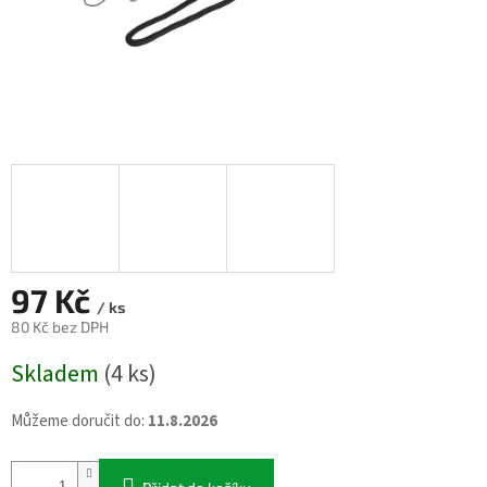
97 Kč
/ ks
80 Kč bez DPH
Měrná
Skladem
(4 ks)
cena:
Můžeme doručit do:
11.8.2026