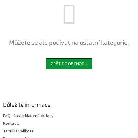
Můžete se ale podívat na ostatní kategorie.
ZPĚT DO OBCHODU
Z
á
p
a
Důležité informace
t
FAQ - často kladené dotazy
í
Kontakty
Tabulka velikostí