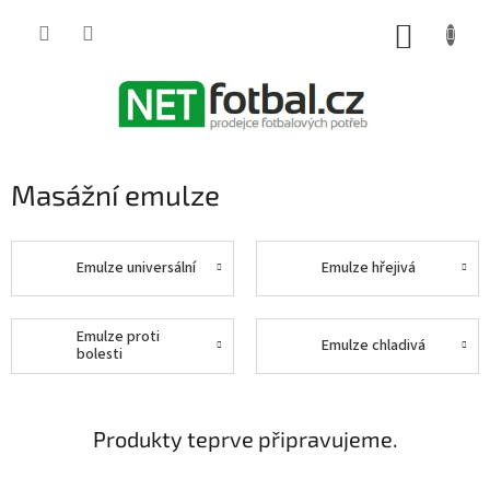
Přejít
na
NÁKUP
obsah
KOŠÍK
Masážní emulze
Emulze universální
Emulze hřejivá
Emulze proti
Emulze chladivá
bolesti
Produkty teprve připravujeme.