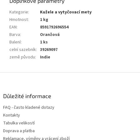
Doplňkové parametry
Kategorie
:
Kužele a vytyčovací mety
Hmotnost
:
1 kg
EAN
:
8591792696554
Barva
:
Oranžová
Balení
:
1 ks
celní sazebník
:
39269097
země původu
:
Indie
Z
á
p
a
Důležité informace
t
FAQ - často kladené dotazy
í
Kontakty
Tabulka velikostí
Doprava a platba
Reklamace, výměny a vrácení zboží