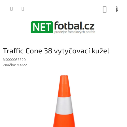
Přejít
na
NÁKUP
obsah
KOŠÍK
Traffic Cone 38 vytyčovací kužel
M0000058820
Značka:
Merco