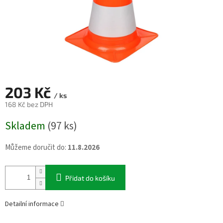
203 Kč
/ ks
168 Kč bez DPH
Měrná
Skladem
(97 ks)
cena:
Můžeme doručit do:
11.8.2026
Přidat do košíku
Detailní informace