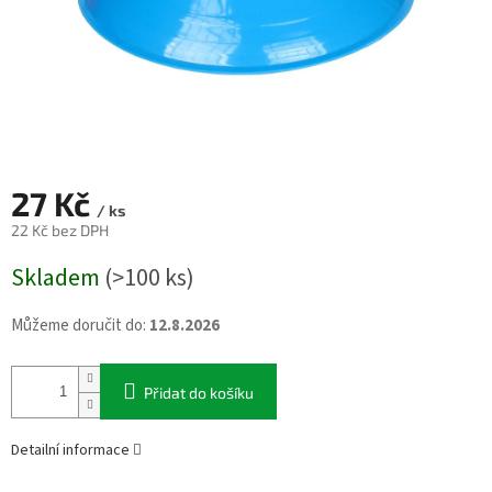
27 Kč
/ ks
22 Kč bez DPH
Měrná
Skladem
(>100 ks)
cena:
Můžeme doručit do:
12.8.2026
Přidat do košíku
Detailní informace