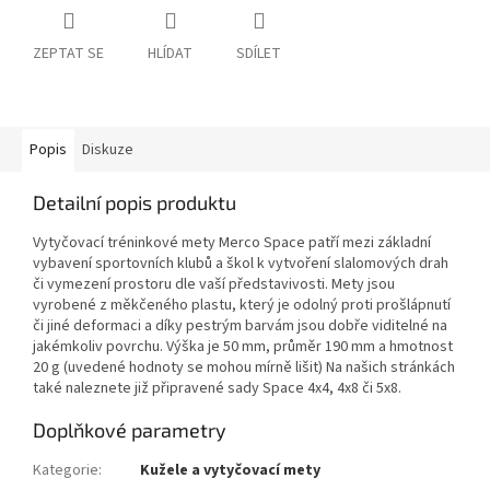
ZEPTAT SE
HLÍDAT
SDÍLET
Popis
Diskuze
Detailní popis produktu
Vytyčovací tréninkové mety Merco Space patří mezi základní
vybavení sportovních klubů a škol k vytvoření slalomových drah
či vymezení prostoru dle vaší představivosti. Mety jsou
vyrobené z měkčeného plastu, který je odolný proti prošlápnutí
či jiné deformaci a díky pestrým barvám jsou dobře viditelné na
jakémkoliv povrchu. Výška je 50 mm, průměr 190 mm a hmotnost
20 g (uvedené hodnoty se mohou mírně lišit) Na našich stránkách
také naleznete již připravené sady Space 4x4, 4x8 či 5x8.
Doplňkové parametry
Kategorie
:
Kužele a vytyčovací mety