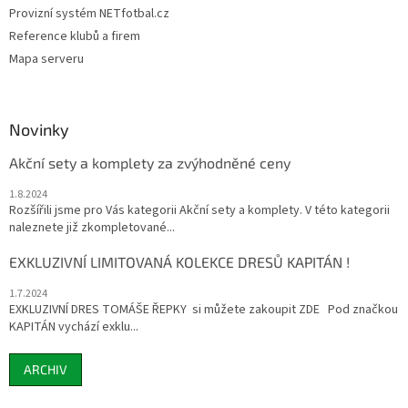
Provizní systém NETfotbal.cz
Reference klubů a firem
Mapa serveru
Novinky
Akční sety a komplety za zvýhodněné ceny
1.8.2024
Rozšířili jsme pro Vás kategorii Akční sety a komplety. V této kategorii
naleznete již zkompletované...
EXKLUZIVNÍ LIMITOVANÁ KOLEKCE DRESŮ KAPITÁN !
1.7.2024
EXKLUZIVNÍ DRES TOMÁŠE ŘEPKY si můžete zakoupit ZDE Pod značkou
KAPITÁN vychází exklu...
ARCHIV