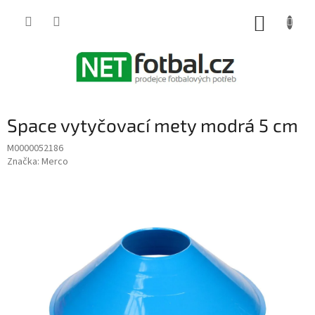
Přejít
na
NÁKUP
obsah
KOŠÍK
Space vytyčovací mety modrá 5 cm
M0000052186
Značka:
Merco