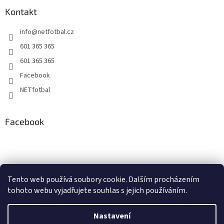
Kontakt
info
@
netfotbal.cz
601 365 365
601 365 365
Facebook
NETfotbal
Facebook
Tento web používá soubory cookie. Dalším procházením
tohoto webu vyjadřujete souhlas s jejich používáním.
Nastavení
Vytvořil Shoptet