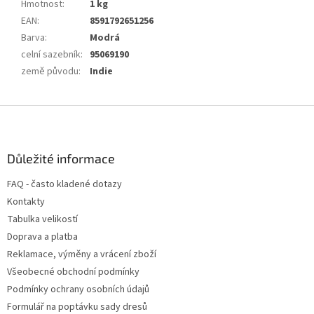
Hmotnost
:
1 kg
EAN
:
8591792651256
Barva
:
Modrá
celní sazebník
:
95069190
země původu
:
Indie
Z
á
p
a
Důležité informace
t
FAQ - často kladené dotazy
í
Kontakty
Tabulka velikostí
Doprava a platba
Reklamace, výměny a vrácení zboží
Všeobecné obchodní podmínky
Podmínky ochrany osobních údajů
Formulář na poptávku sady dresů