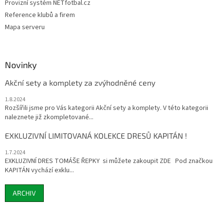
Provizní systém NETfotbal.cz
Reference klubů a firem
Mapa serveru
Novinky
Akční sety a komplety za zvýhodněné ceny
1.8.2024
Rozšířili jsme pro Vás kategorii Akční sety a komplety. V této kategorii
naleznete již zkompletované...
EXKLUZIVNÍ LIMITOVANÁ KOLEKCE DRESŮ KAPITÁN !
1.7.2024
EXKLUZIVNÍ DRES TOMÁŠE ŘEPKY si můžete zakoupit ZDE Pod značkou
KAPITÁN vychází exklu...
ARCHIV