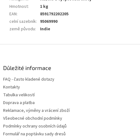
Hmotnost
:
1 kg
EAN
:
8591792202205
celní sazebník
:
95069990
země původu
:
Indie
Z
á
p
a
Důležité informace
t
FAQ - často kladené dotazy
í
Kontakty
Tabulka velikostí
Doprava a platba
Reklamace, výměny a vrácení zboží
Všeobecné obchodní podmínky
Podmínky ochrany osobních údajů
Formulář na poptávku sady dresů