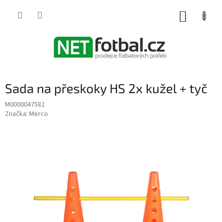
Přejít
na
NÁKUP
obsah
KOŠÍK
Sada na přeskoky HS 2x kužel + tyč
M0000047582
Značka:
Merco