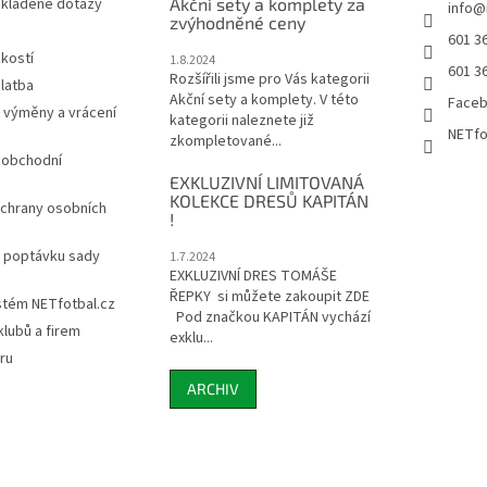
 kladené dotazy
Akční sety a komplety za
info
@
zvýhodněné ceny
601 3
ikostí
1.8.2024
601 3
Rozšířili jsme pro Vás kategorii
latba
Akční sety a komplety. V této
Face
 výměny a vrácení
kategorii naleznete již
NETfo
zkompletované...
 obchodní
EXKLUZIVNÍ LIMITOVANÁ
KOLEKCE DRESŮ KAPITÁN
chrany osobních
!
a poptávku sady
1.7.2024
EXKLUZIVNÍ DRES TOMÁŠE
ŘEPKY si můžete zakoupit ZDE
stém NETfotbal.cz
Pod značkou KAPITÁN vychází
lubů a firem
exklu...
ru
ARCHIV