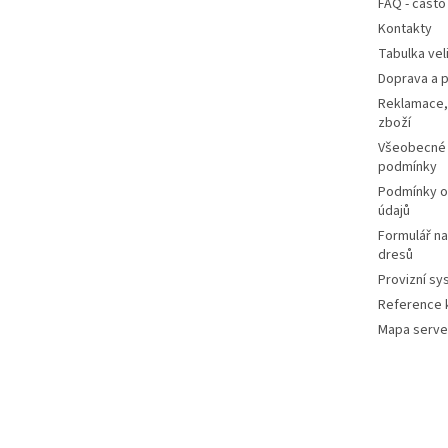
FAQ - často
Kontakty
Tabulka vel
Doprava a p
Reklamace,
zboží
Všeobecné
podmínky
Podmínky o
údajů
Formulář n
dresů
Provizní sy
Reference k
Mapa serve