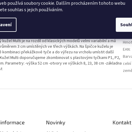
web používá soubory cookie. Dalším procházením tohoto webu
jete souhlas s jejich používáním.
Dop
avení
Souh
s výškou 52 cm pro vymezení hracího hřiště nebo pro vytvoření
Kate
užel Multi je na rozdíl od klasických modelů velmi variabilní a má
Hmot
 s průměrem 3 cm umístěných ve třech výškách. Na špičce kuželu je
EAN
:
é kombinaci překážkové tyče a do výřezu na vrcholu umístit další
Barv
Kužel Multi doporučujeme zkombinovat s plastovými tyčkami P1, P2,
. Parametry: -výška 52 cm -otvory ve výškách 8, 23, 38 cm -základna
celní
st
země
 informace
Novinky
Kontakt