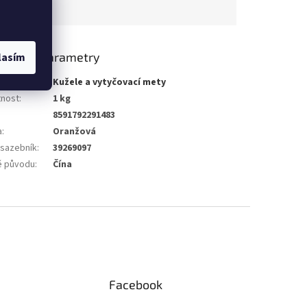
lňkové parametry
lasím
gorie
:
Kužele a vytyčovací mety
nost
:
1 kg
8591792291483
a
:
Oranžová
 sazebník
:
39269097
 původu
:
Čína
Facebook