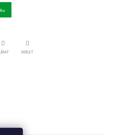
íku
LÍDAT
SDÍLET