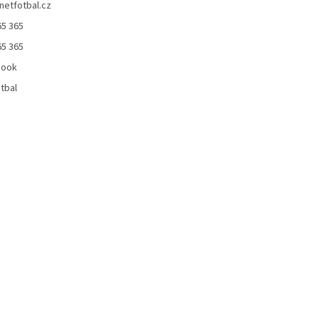
netfotbal.cz
65 365
65 365
book
tbal