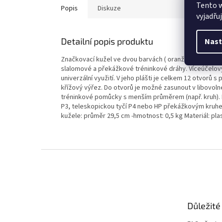
Tento 
Popis
Diskuze
vyjadřu
Detailní popis produktu
Nast
Značkovací kužel ve dvou barvách ( oranžová a žlutá) 
slalomové a překážkové tréninkové dráhy. Víceúčelový k
univerzální využití. V jeho plášti je celkem 12 otvorů
křížový výřez. Do otvorů je možné zasunout v libovoln
tréninkové pomůcky s menším průměrem (např. kruh). 
P3, teleskopickou tyčí P4 nebo HP překážkovým kruhem
kužele: průměr 29,5 cm -hmotnost: 0,5 kg Materiál: pla
Z
á
p
a
t
Důležité
í