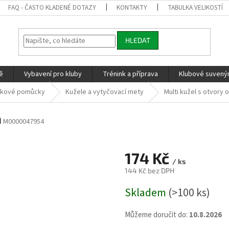
FAQ - ČASTO KLADENÉ DOTAZY
KONTAKTY
TABULKA VELIKOSTÍ
HLEDAT
ě
Vybavení pro kluby
Trénink a příprava
Klubové suvenýr
nkové pomůcky
Kužele a vytyčovací mety
Multi kužel s otvory 
á
M0000047954
174 Kč
/ ks
144 Kč bez DPH
Měrná
Skladem
(>100 ks)
cena:
Můžeme doručit do:
10.8.2026