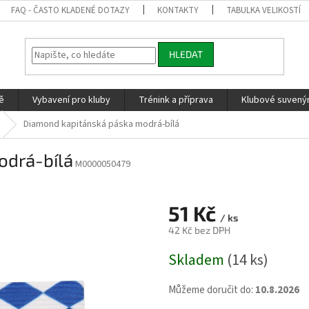
FAQ - ČASTO KLADENÉ DOTAZY
KONTAKTY
TABULKA VELIKOSTÍ
HLEDAT
ě
Vybavení pro kluby
Trénink a příprava
Klubové suvenýr
Diamond kapitánská páska modrá-bílá
odrá-bílá
M0000050479
51 Kč
/ ks
42 Kč bez DPH
Měrná
Skladem
(14 ks)
cena:
Můžeme doručit do:
10.8.2026