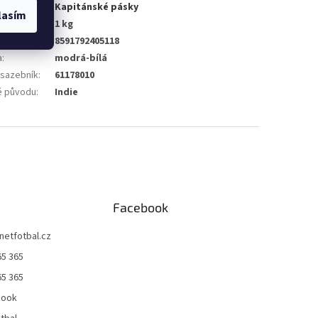
gorie
:
Kapitánské pásky
lasím
nost
:
1 kg
8591792405118
a
:
modrá-bílá
 sazebník
:
61178010
 původu
:
Indie
Facebook
netfotbal.cz
65 365
65 365
book