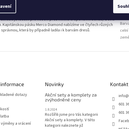
s diamantovým vzorem k jasnému označení kapitána týmu. Každý
Kate
avení
Souh
y na hřišti na první pohled dobře vidět. Páska Diamond je vyrobená z
Hmot
senior. Velikost junior je vhodná pro hráče s obvodem ruky do 35 cm,
EAN
:
elikosti je ideální pro nošení přes mikinu či sportovní bundu). Délka
Barv
 cm. Kapitánskou pásku Merco Diamond nabízíme ve čtyřech různých
 správnou, která by případně ladila i k barvám dresů.
celní
země
 informace
Novinky
Kontakt
 kladené dotazy
Akční sety a komplety za
info
@
zvýhodněné ceny
601 3
ikostí
1.8.2024
601 3
Rozšířili jsme pro Vás kategorii
latba
Akční sety a komplety. V této
Face
 výměny a vrácení
kategorii naleznete již