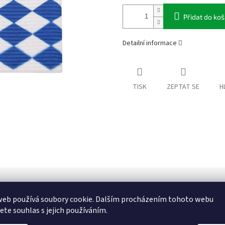
Přidat do koš
Detailní informace
TISK
ZEPTAT SE
H
web používá soubory cookie. Dalším procházením tohoto webu
jete souhlas s jejich používáním.
Dop