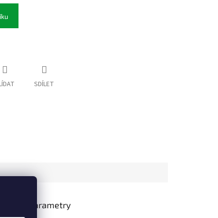
íku
LÍDAT
SDÍLET
lňkové parametry