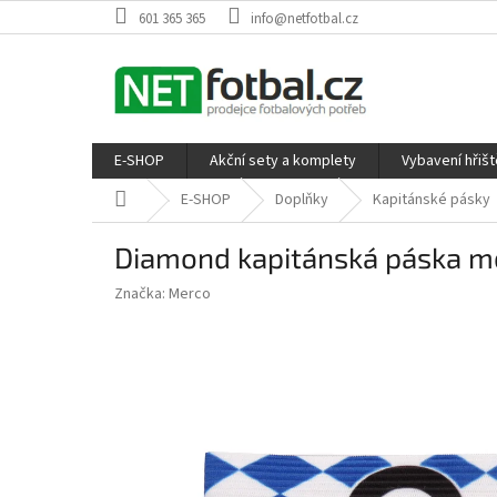
Přejít
601 365 365
info@netfotbal.cz
na
obsah
E-SHOP
Akční sety a komplety
Vybavení hřišt
Domů
E-SHOP
Doplňky
Kapitánské pásky
Diamond kapitánská páska m
Značka:
Merco