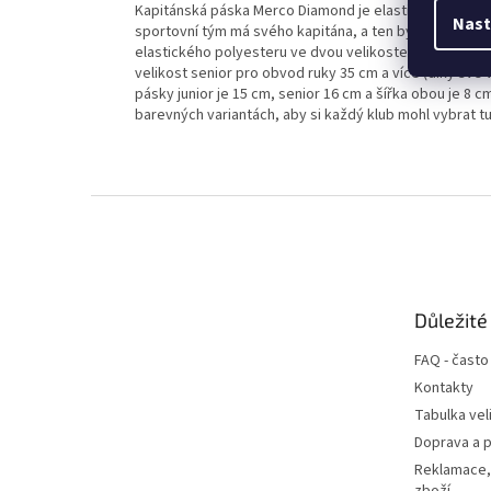
Kapitánská páska Merco Diamond je elastická páska 
Nast
sportovní tým má svého kapitána, a ten by měl být tak
elastického polyesteru ve dvou velikostech – junior a 
velikost senior pro obvod ruky 35 cm a více (díky své v
pásky junior je 15 cm, senior 16 cm a šířka obou je 8
barevných variantách, aby si každý klub mohl vybrat tu
Z
á
p
a
t
Důležité
í
FAQ - často
Kontakty
Tabulka vel
Doprava a p
Reklamace,