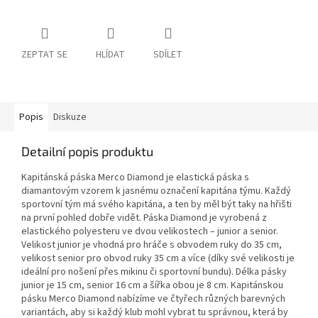
ZEPTAT SE
HLÍDAT
SDÍLET
Popis
Diskuze
Detailní popis produktu
Kapitánská páska Merco Diamond je elastická páska s
diamantovým vzorem k jasnému označení kapitána týmu. Každý
sportovní tým má svého kapitána, a ten by měl být taky na hřišti
na první pohled dobře vidět. Páska Diamond je vyrobená z
elastického polyesteru ve dvou velikostech – junior a senior.
Velikost junior je vhodná pro hráče s obvodem ruky do 35 cm,
velikost senior pro obvod ruky 35 cm a více (díky své velikosti je
ideální pro nošení přes mikinu či sportovní bundu). Délka pásky
junior je 15 cm, senior 16 cm a šířka obou je 8 cm. Kapitánskou
pásku Merco Diamond nabízíme ve čtyřech různých barevných
variantách, aby si každý klub mohl vybrat tu správnou, která by