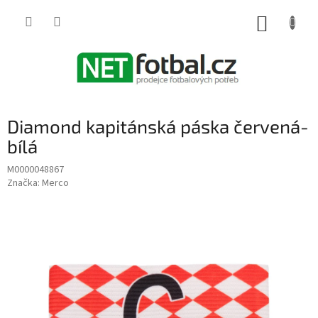
Přejít
na
NÁKUP
obsah
KOŠÍK
Diamond kapitánská páska červená-
bílá
M0000048867
Značka:
Merco