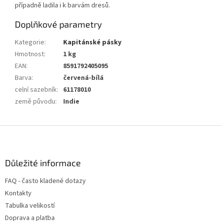
případně ladila i k barvám dresů.
Doplňkové parametry
Kategorie
:
Kapitánské pásky
Hmotnost
:
1 kg
EAN
:
8591792405095
Barva
:
červená-bílá
celní sazebník
:
61178010
země původu
:
Indie
Z
á
p
a
Důležité informace
t
FAQ - často kladené dotazy
í
Kontakty
Tabulka velikostí
Doprava a platba