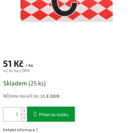
51 Kč
/ ks
42 Kč bez DPH
Měrná
Skladem
(25 ks)
cena:
Můžeme doručit do:
11.8.2026
Přidat do košíku
Detailní informace