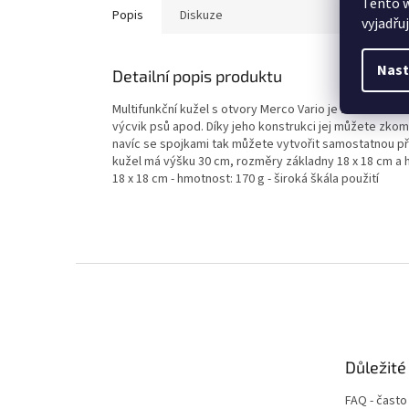
Tento 
Popis
Diskuze
vyjadřu
Nast
Detailní popis produktu
Multifunkční kužel s otvory Merco Vario je základní tr
výcvik psů apod. Díky jeho konstrukci jej můžete zk
navíc se spojkami tak můžete vytvořit samostatnou pře
kužel má výšku 30 cm, rozměry základny 18 x 18 cm a hm
18 x 18 cm - hmotnost: 170 g - široká škála použití
Z
á
p
a
t
Důležité
í
FAQ - často