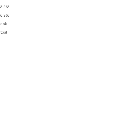
65 365
65 365
book
tbal