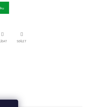
íku
LÍDAT
SDÍLET