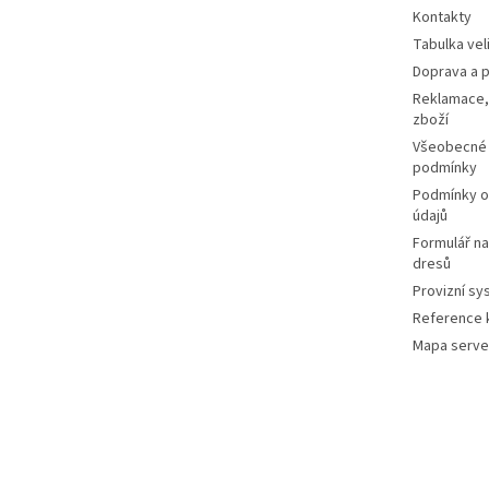
Kontakty
Tabulka vel
Doprava a p
Reklamace,
zboží
Všeobecné
podmínky
Podmínky o
údajů
Formulář n
dresů
Provizní sy
Reference k
Mapa serve