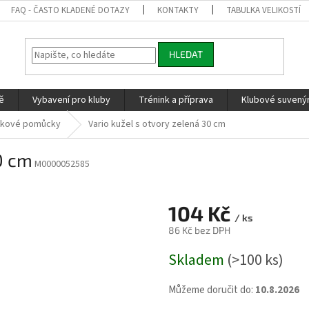
FAQ - ČASTO KLADENÉ DOTAZY
KONTAKTY
TABULKA VELIKOSTÍ
HLEDAT
ě
Vybavení pro kluby
Trénink a příprava
Klubové suvenýr
nkové pomůcky
Vario kužel s otvory zelená 30 cm
0 cm
M0000052585
104 Kč
/ ks
86 Kč bez DPH
Měrná
Skladem
(>100 ks)
cena:
Můžeme doručit do:
10.8.2026