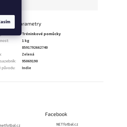
lasím
lňkové parametry
gorie
:
Tréninkové pomůcky
nost
:
1 kg
8591792662740
a
:
Zelená
 sazebník
:
95069190
 původu
:
Indie
Facebook
NETfotbal.cz
netfotbal.cz