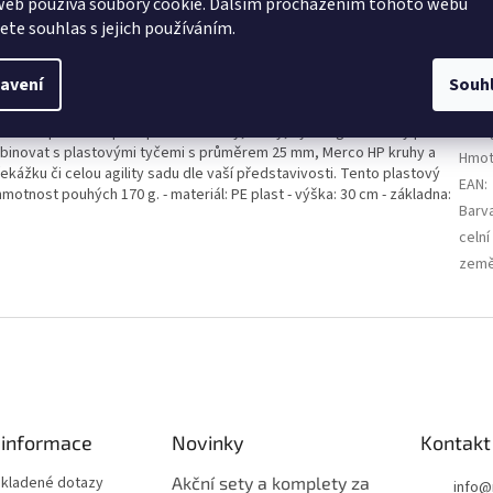
web používá soubory cookie. Dalším procházením tohoto webu
jete souhlas s jejich používáním.
avení
Souh
Dop
éninková pomůcka pro sportovní kluby, školy, kynologické kluby pro
Kate
ombinovat s plastovými tyčemi s průměrem 25 mm, Merco HP kruhy a
Hmot
kážku či celou agility sadu dle vaší představivosti. Tento plastový
EAN
:
otnost pouhých 170 g. - materiál: PE plast - výška: 30 cm - základna:
Barv
celní
země
 informace
Novinky
Kontakt
 kladené dotazy
Akční sety a komplety za
info
@