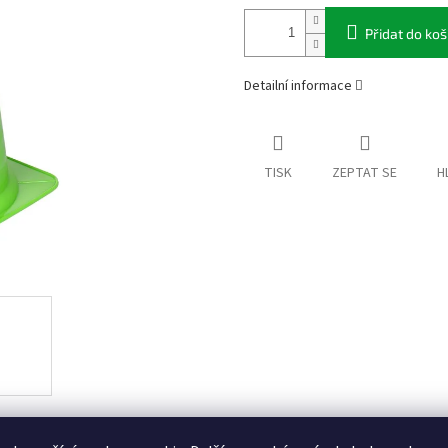
Přidat do koš
Detailní informace
TISK
ZEPTAT SE
H