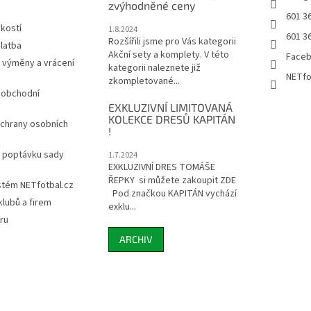
zvýhodněné ceny
601 3
ikostí
1.8.2024
601 3
Rozšířili jsme pro Vás kategorii
latba
Akční sety a komplety. V této
Face
 výměny a vrácení
kategorii naleznete již
NETfo
zkompletované...
 obchodní
EXKLUZIVNÍ LIMITOVANÁ
KOLEKCE DRESŮ KAPITÁN
chrany osobních
!
a poptávku sady
1.7.2024
EXKLUZIVNÍ DRES TOMÁŠE
ŘEPKY si můžete zakoupit ZDE
stém NETfotbal.cz
Pod značkou KAPITÁN vychází
lubů a firem
exklu...
ru
ARCHIV