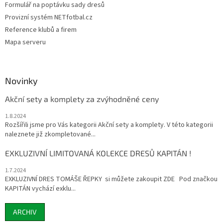
Formulář na poptávku sady dresů
Provizní systém NETfotbal.cz
Reference klubů a firem
Mapa serveru
Novinky
Akční sety a komplety za zvýhodněné ceny
1.8.2024
Rozšířili jsme pro Vás kategorii Akční sety a komplety. V této kategorii
naleznete již zkompletované...
EXKLUZIVNÍ LIMITOVANÁ KOLEKCE DRESŮ KAPITÁN !
1.7.2024
EXKLUZIVNÍ DRES TOMÁŠE ŘEPKY si můžete zakoupit ZDE Pod značkou
KAPITÁN vychází exklu...
ARCHIV