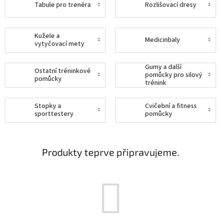
Tabule pro trenéra
Rozlišovací dresy
Kužele a
Medicinbaly
vytyčovací mety
Gumy a další
Ostatní tréninkové
pomůcky pro silový
pomůcky
trénink
Stopky a
Cvičební a fitness
sporttestery
pomůcky
Produkty teprve připravujeme.