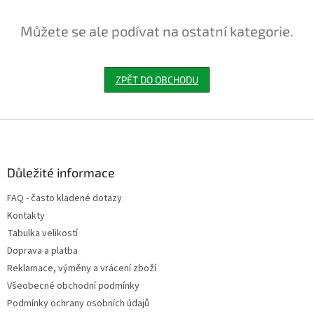
Můžete se ale podívat na ostatní kategorie.
ZPĚT DO OBCHODU
Z
á
p
a
Důležité informace
t
FAQ - často kladené dotazy
í
Kontakty
Tabulka velikostí
Doprava a platba
Reklamace, výměny a vrácení zboží
Všeobecné obchodní podmínky
Podmínky ochrany osobních údajů