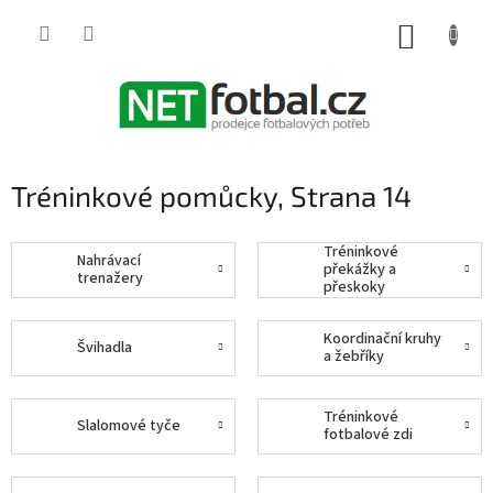
Přejít
na
NÁKUP
obsah
KOŠÍK
Tréninkové pomůcky
, Strana 14
Tréninkové
Nahrávací
překážky a
trenažery
přeskoky
Koordinační kruhy
Švihadla
a žebříky
Tréninkové
Slalomové tyče
fotbalové zdi