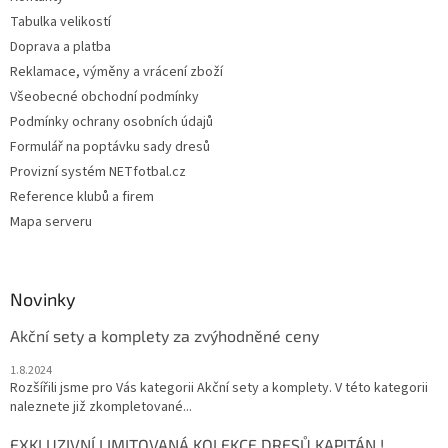
Tabulka velikostí
Doprava a platba
Reklamace, výměny a vrácení zboží
Všeobecné obchodní podmínky
Podmínky ochrany osobních údajů
Formulář na poptávku sady dresů
Provizní systém NETfotbal.cz
Reference klubů a firem
Mapa serveru
Novinky
Akční sety a komplety za zvýhodněné ceny
1.8.2024
Rozšířili jsme pro Vás kategorii Akční sety a komplety. V této kategorii
naleznete již zkompletované...
EXKLUZIVNÍ LIMITOVANÁ KOLEKCE DRESŮ KAPITÁN !