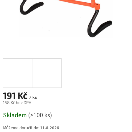
191 Kč
/ ks
158 Kč bez DPH
Měrná
Skladem
(>100 ks)
cena:
Můžeme doručit do:
11.8.2026