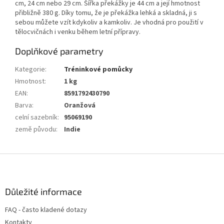
cm, 24 cm nebo 29 cm. Šířka překážky je 44 cm a její hmotnost
přibližně 380 g. Díky tomu, že je překážka lehká a skladná, ji s
sebou můžete vzít kdykoliv a kamkoliv. Je vhodná pro použití v
tělocvičnách i venku během letní přípravy.
Doplňkové parametry
Kategorie
:
Tréninkové pomůcky
Hmotnost
:
1 kg
EAN
:
8591792430790
Barva
:
Oranžová
celní sazebník
:
95069190
země původu
:
Indie
Z
á
p
a
Důležité informace
t
FAQ - často kladené dotazy
í
Kontakty