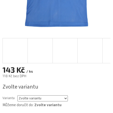
143 Kč
/ ks
118 Kč bez DPH
Měrná
Zvolte variantu
cena:
Varianta
Můžeme doručit do:
Zvolte variantu