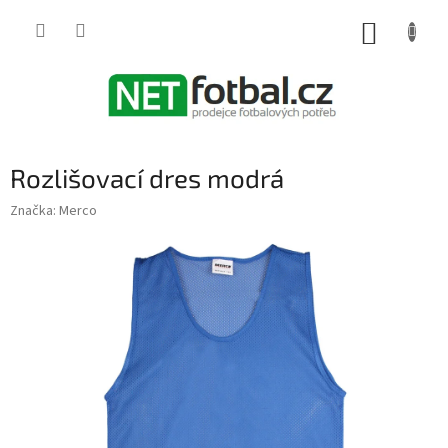
Přejít
na
NÁKUP
obsah
KOŠÍK
Rozlišovací dres modrá
Značka:
Merco