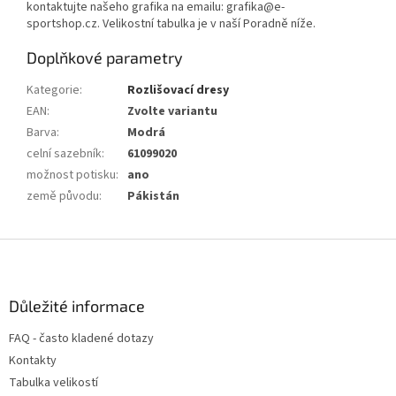
kontaktujte našeho grafika na emailu: grafika@e-
sportshop.cz. Velikostní tabulka je v naší Poradně níže.
Doplňkové parametry
Kategorie
:
Rozlišovací dresy
EAN
:
Zvolte variantu
Barva
:
Modrá
celní sazebník
:
61099020
možnost potisku
:
ano
země původu
:
Pákistán
Z
á
p
a
Důležité informace
t
FAQ - často kladené dotazy
í
Kontakty
Tabulka velikostí