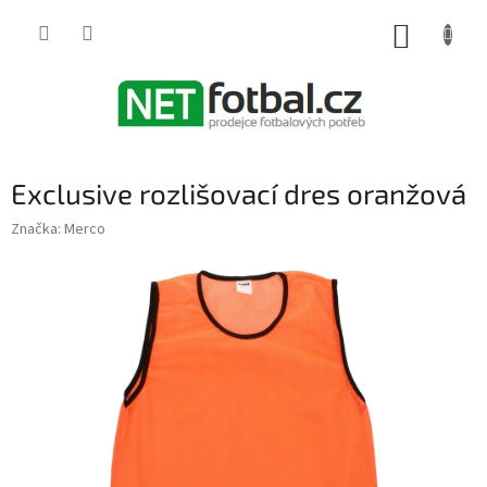
Přejít
na
NÁKUP
obsah
KOŠÍK
Exclusive rozlišovací dres oranžová
Značka:
Merco