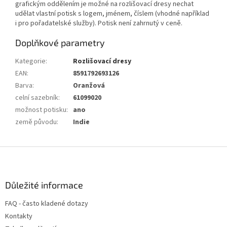
grafickým oddělením je možné na rozlišovací dresy nechat
udělat vlastní potisk s logem, jménem, číslem (vhodné například
i pro pořadatelské služby). Potisk není zahrnutý v ceně.
Doplňkové parametry
Kategorie
:
Rozlišovací dresy
EAN
:
8591792693126
Barva
:
Oranžová
celní sazebník
:
61099020
možnost potisku
:
ano
země původu
:
Indie
Z
á
p
a
Důležité informace
t
FAQ - často kladené dotazy
í
Kontakty