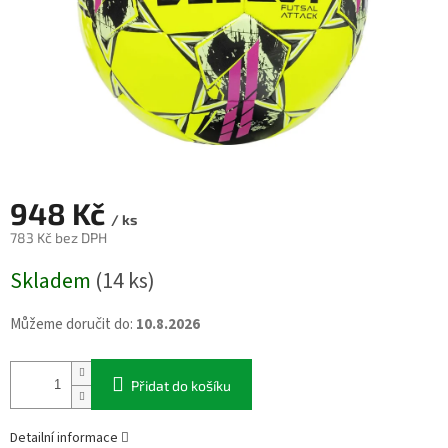
948 Kč
/ ks
783 Kč bez DPH
Měrná
Skladem
(14 ks)
cena:
Můžeme doručit do:
10.8.2026
Přidat do košíku
Detailní informace