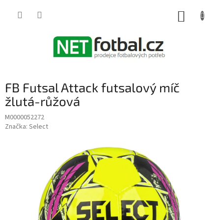
Přejít
na
NÁKUP
obsah
KOŠÍK
FB Futsal Attack futsalový míč
žlutá-růžová
M0000052272
Značka:
Select