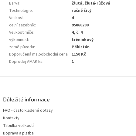
Barva
:
Žlutá, žlutá-růžová
Technologie
:
ručně šitý
Velikost
:
4
celní sazebník
:
95066200
Velikost míče
:
4, č. 4
výkonnost
:
tréninkový
země původu
:
Pákistán
Doporučená maloobchodní cena
:
1150 Kč
Doprodej AMAK ks
:
1
Z
á
p
a
Důležité informace
t
FAQ - často kladené dotazy
í
Kontakty
Tabulka velikostí
Doprava a platba