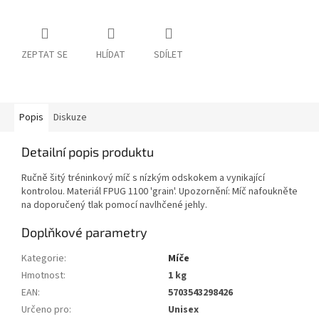
ZEPTAT SE
HLÍDAT
SDÍLET
Popis
Diskuze
Detailní popis produktu
Ručně šitý tréninkový míč s nízkým odskokem a vynikající
kontrolou. Materiál FPUG 1100 'grain'. Upozornění: Míč nafoukněte
na doporučený tlak pomocí navlhčené jehly.
Doplňkové parametry
Kategorie
:
Míče
Hmotnost
:
1 kg
EAN
:
5703543298426
Určeno pro
:
Unisex